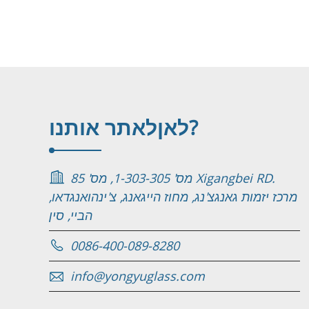
לאתר אותנו?
לאן
מס' 1-303-305, מס' 85 Xigangbei RD.
מרכז יזמות גאנגצ'נג, מחוז הייגאנג, צ'ינהואנגדאו,
הביי, סין
0086-400-089-8280
info@yongyuglass.com