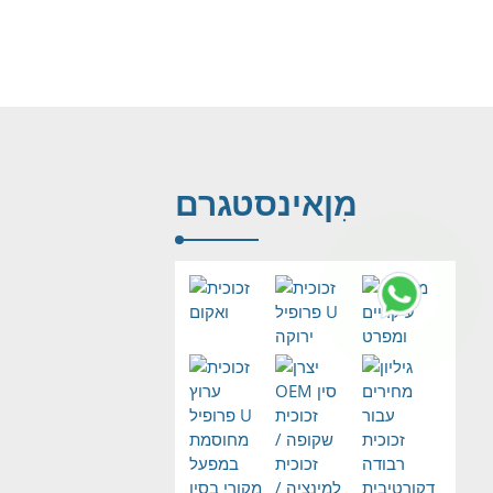
מִן
אינסטגרם