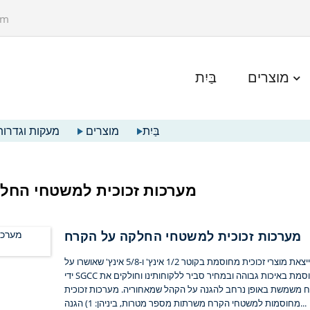
om
מוצרים
בַּיִת
בַּיִת
מוצרים
מעקות וגדרות
מערכות זכוכית למשטחי החל
מערכות זכוכית למשטחי החלקה על הקרח
מידע בסיסי יונגיו גלאס, הספקית החברה באיגוד משטחי הקרח של ארה"ב, מייצאת מוצרי זכוכית מחוסמת בקוטר 1/2 אינץ' ו-5/8 אינץ' שאושרו על
ידי SGCC לתעשיית משטחי הקרח בארה"ב מאז 2009. אנו מייצאים מוצרי זכוכית מחוסמת באיכות גבוהה ובמחיר סביר ללקוחותינו וחולקים את
ח משמשת באופן נרחב להגנה על הקהל שמאחוריה. מערכות זכוכית
מחוסמות למשטחי הקרח משרתות מספר מטרות, ביניהן: 1) הגנה...