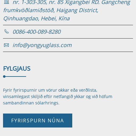
nr. 1-303-305, nr. 85 Xigangbei RD. Gangcheng
frumkvöðlamiðstöð, Haigang District,
Qinhuangdao, Hebei, Kína
0086-400-089-8280
info@yongyuglass.com
FYLGJA
US
Fyrir fyrirspurnir um vörur okkar eða verðlista,
vinsamlegast skiljið eftir netfangið ykkar og við höfum
samband
innan sólarhrings.
FYRIRSPURN NÚNA