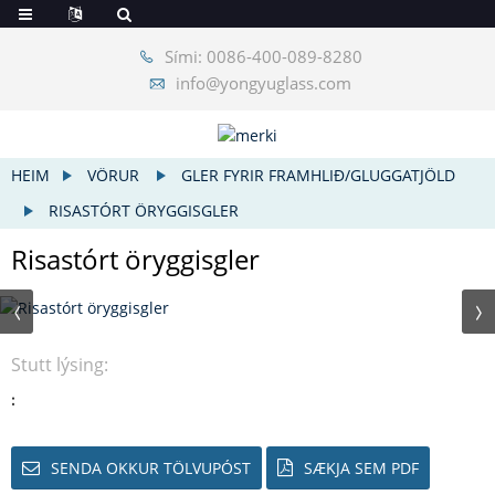
Sími: 0086-400-089-8280
info@yongyuglass.com
HEIM
VÖRUR
GLER FYRIR FRAMHLIÐ/GLUGGATJÖLD
RISASTÓRT ÖRYGGISGLER
Risastórt öryggisgler
Stutt lýsing:
:
SENDA OKKUR TÖLVUPÓST
SÆKJA SEM PDF