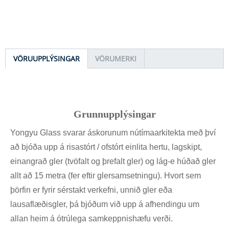
VÖRUUPPLÝSINGAR
VÖRUMERKI
Grunnupplýsingar
Yongyu Glass svarar áskorunum nútímaarkitekta með því
að bjóða upp á risastórt / ofstórt einlita hertu, lagskipt,
einangrað gler (tvöfalt og þrefalt gler) og lág-e húðað gler
allt að 15 metra (fer eftir glersamsetningu). Hvort sem
þörfin er fyrir sérstakt verkefni, unnið gler eða
lausaflæðisgler, þá bjóðum við upp á afhendingu um
allan heim á ótrúlega samkeppnishæfu verði.