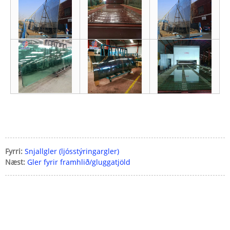
Fyrri:
Snjallgler (ljósstýringargler)
Næst:
Gler fyrir framhlið/gluggatjöld