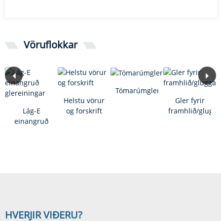
Vöruflokkar
Tómarúmgler
Helstu vörur
Gler fyrir
Lág-E
og forskrift
framhlið/glugga
einangruð
glereiningar
HVERJIR VIÐ
ERU?