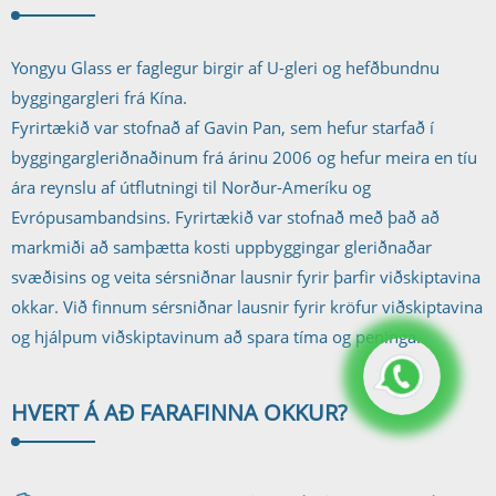
Yongyu Glass er faglegur birgir af U-gleri og hefðbundnu
byggingargleri frá Kína.
Fyrirtækið var stofnað af Gavin Pan, sem hefur starfað í
byggingargleriðnaðinum frá árinu 2006 og hefur meira en tíu
ára reynslu af útflutningi til Norður-Ameríku og
Evrópusambandsins. Fyrirtækið var stofnað með það að
markmiði að samþætta kosti uppbyggingar gleriðnaðar
svæðisins og veita sérsniðnar lausnir fyrir þarfir viðskiptavina
okkar. Við finnum sérsniðnar lausnir fyrir kröfur viðskiptavina
og hjálpum viðskiptavinum að spara tíma og peninga.
HVERT Á AÐ FARA
FINNA OKKUR?