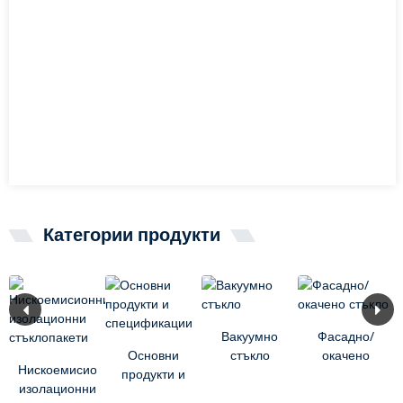
Категории продукти
Вакуумно
Фасадно/
Основни
стъкло
окачено
Нискоемисионни
продукти и
стъкло
изолационни
спецификации