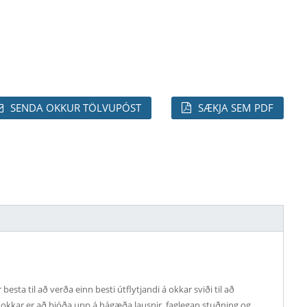
SENDA OKKUR TÖLVUPÓST
SÆKJA SEM PDF
ta til að verða einn besti útflytjandi á okkar sviði til að
ns okkar er að bjóða upp á hágæða lausnir, faglegan stuðning og