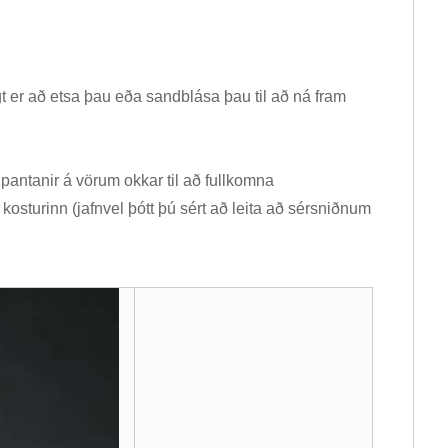
t er að etsa þau eða sandblása þau til að ná fram
pantanir á vörum okkar til að fullkomna
sturinn (jafnvel þótt þú sért að leita að sérsniðnum