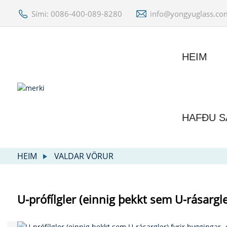
Sími: 0086-400-089-8280
info@yongyuglass.co
HEIM
HAFÐU S
HEIM
VALDAR VÖRUR
U-prófílgler (einnig þekkt sem U-rásargl