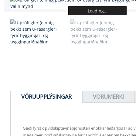
Loading...
VÖRUUPPLÝSINGAR
VÖRUMERKI
Gæði fyrst og viðskiptavinaþjónustan er okkar leiðarljós til að
mæta meiri þörf viðskiptavina fyrir U-prófílgler (einnig þekkt s