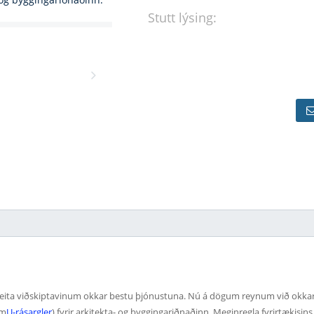
Stutt lýsing:
 veita viðskiptavinum okkar bestu þjónustuna. Nú á dögum reynum við okkar bes
em
U-rásargler
) fyrir arkitekta- og byggingariðnaðinn. Meginregla fyrirtækisi