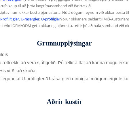
prufa kaup til að þróa langtímasamband við fyrirtækið.
iðskiptavinum okkar bestu þjónustuna. Nú á dögum reynum við okkar besta til a
,
Profilit gler
,
U-rásargler
,
U-prófílgler
Vörur okkar eru seldar til Mið-Austurla
af sterkri OEM/ODM getu okkar og þjónustu, ættir þú að hafa samband við ok
Grunnupplýsingar
ldis
a ætti ekki að vera sjálfgefið. Þú ættir alltaf að kanna möguleika
ess virði að skoða.
si tegund af U-prófílgleri/U-rásargleri einnig af mörgum eiginle
Aðrir kostir