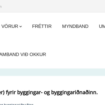
m
VÖRUR
FRÉTTIR
MYNDBAND
U
AMBAND VIÐ OKKUR
er) fyrir byggingar- og byggingariðnaðinn.