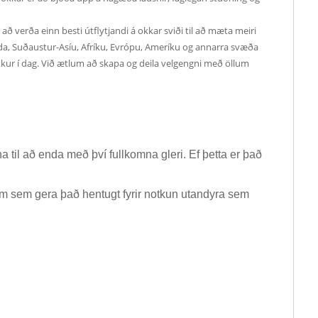
ð verða einn besti útflytjandi á okkar sviði til að mæta meiri
nda, Suðaustur-Asíu, Afríku, Evrópu, Ameríku og annarra svæða
kur í dag. Við ætlum að skapa og deila velgengni með öllum
na til að enda með því fullkomna gleri. Ef þetta er það
ikum sem gera það hentugt fyrir notkun utandyra sem