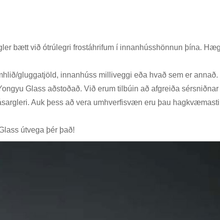
gler bætt við ótrúlegri frostáhrifum í innanhússhönnun þína. Hæg
ramhlið/gluggatjöld, innanhúss milliveggi eða hvað sem er annað.
 Yongyu Glass aðstoðað. Við erum tilbúin að afgreiða sérsniðnar 
ásargleri. Auk þess að vera umhverfisvæn eru þau hagkvæmasti ko
Glass útvega þér það!