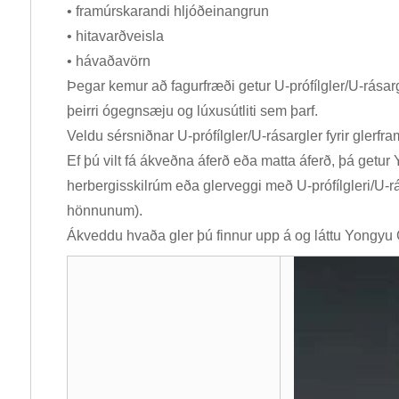
• framúrskarandi hljóðeinangrun
• hitavarðveisla
• hávaðavörn
Þegar kemur að fagurfræði getur U-prófílgler/U-rásar
þeirri ógegnsæju og lúxusútliti sem þarf.
Veldu sérsniðnar U-prófílgler/U-rásargler fyrir glerf
Ef þú vilt fá ákveðna áferð eða matta áferð, þá getur
herbergisskilrúm eða glerveggi með U-prófílgleri/U-r
hönnunum).
Ákveddu hvaða gler þú finnur upp á og láttu Yongyu 