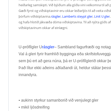
heiðarleg samskipti. Við bjóðum alla góða vini velkomna til að 
Gæði fyrst og viðskiptavinir eru okkar leiðarljós til að veita v
þörfum viðskiptavina.
rásgler
,
Lamberts steypt gler
,
Linit U gler
og hafa hlotið jákvæða dóma viðskiptavina. Til að njóta góðs 
viðskiptavinum okkar af einlægni.
U-prófílgler U
rásgler
– Sambland fagurfræði og notagi
Val á gleri fyrir framhlið bygginga eða skrifstofuveggj
sem þú ert að gera núna, þá er U-prófílglerið okkar þ
Það lítur ekki aðeins aðlaðandi út, heldur státar þes
innandyra.
• aukinn styrkur samanborið við venjulegt gler
• mikil ljósdreifing