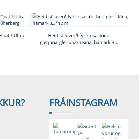
loat / Ultra
Heitt söluverð fyrir risastórar
glerjunarglerjunar í Kína, hámark 3...
KKUR?
FRÁ
INSTAGRAM