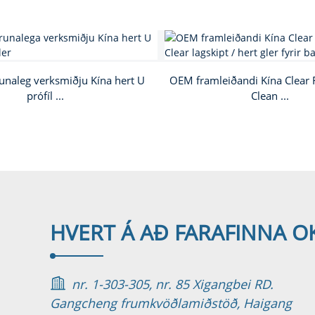
naleg verksmiðju Kína hert U
OEM framleiðandi Kína Clear F
prófíl ...
Clean ...
HVERT Á AÐ FARA
FINNA O
nr. 1-303-305, nr. 85 Xigangbei RD.
Gangcheng frumkvöðlamiðstöð, Haigang