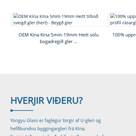
OEM Kína Kína 5mm-19mm Heitt sölu
100% uppru
bogadregið gler ...
HVERJIR VIÐ
ERU?
Yongyu Glass er faglegur birgir af U-gleri og
hefðbundnu byggingargleri frá Kína.