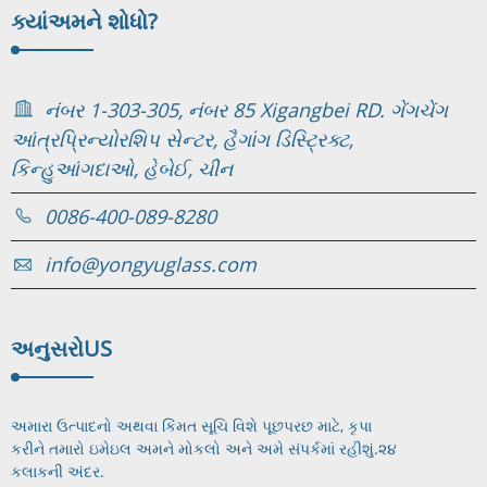
ક્યાં
અમને શોધો?
નંબર 1-303-305, નંબર 85 Xigangbei RD. ગેંગચેંગ
આંત્રપ્રિન્યોરશિપ સેન્ટર, હૈગાંગ ડિસ્ટ્રિક્ટ,
કિન્હુઆંગદાઓ, હેબેઈ, ચીન
0086-400-089-8280
info@yongyuglass.com
અનુસરો
US
અમારા ઉત્પાદનો અથવા કિંમત સૂચિ વિશે પૂછપરછ માટે, કૃપા
કરીને તમારો ઇમેઇલ અમને મોકલો અને અમે સંપર્કમાં રહીશું.
૨૪
કલાકની અંદર.