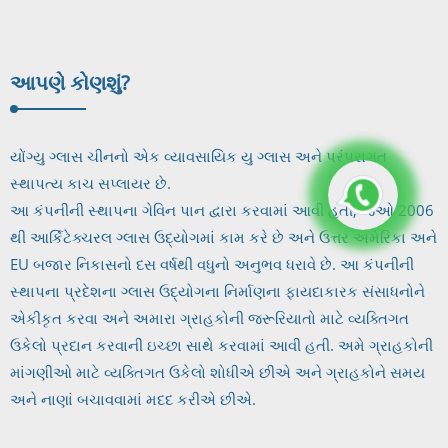
આપણે કોણ
શું?
યોંગ્યુ ગ્લાસ ચીનનો એક વ્યાવસાયિક યુ ગ્લાસ અને પરંપરાગત
સ્થાપત્ય કાચ સપ્લાયર છે.
આ કંપનીની સ્થાપના ગેવિન પાન દ્વારા કરવામાં આવી હતી, જેઓ 2006
થી આર્કિટેક્ચરલ ગ્લાસ ઉદ્યોગમાં કામ કરે છે અને ઉત્તર અમેરિકા અને
EU બજાર નિકાસનો દસ વર્ષથી વધુનો અનુભવ ધરાવે છે. આ કંપનીની
સ્થાપના પ્રદેશના ગ્લાસ ઉદ્યોગના નિર્માણના ફાયદાકારક સંસાધનોને
એકીકૃત કરવા અને અમારા ગ્રાહકોની જરૂરિયાતો માટે વ્યક્તિગત
ઉકેલો પ્રદાન કરવાની ઇચ્છા સાથે કરવામાં આવી હતી. અમે ગ્રાહકોની
માંગણીઓ માટે વ્યક્તિગત ઉકેલો શોધીએ છીએ અને ગ્રાહકોને સમય
અને નાણાં બચાવવામાં મદદ કરીએ છીએ.