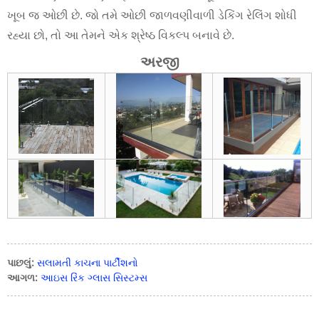
ખૂબ જ ઓછી છે. જો તમે ઓછી જાળવણીવાળી ડેકિંગ રેલિંગ શોધી
રહ્યા છો, તો આ તેમને એક શ્રેષ્ઠ વિકલ્પ બનાવે છે.
અરજી
પાછલું:
સલામતી કાચના પાર્ટીશનો
આગળ:
આઇસ રિંક ગ્લાસ સિસ્ટમ્સ