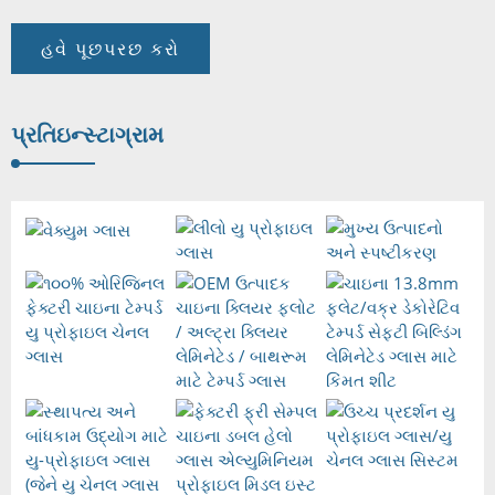
હવે પૂછપરછ કરો
પ્રતિ
ઇન્સ્ટાગ્રામ