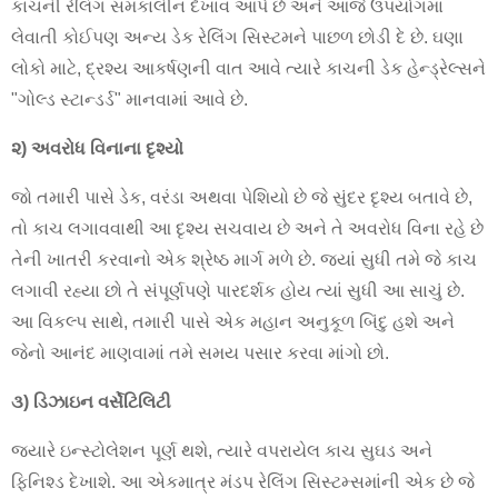
કાચની રેલિંગ સમકાલીન દેખાવ આપે છે અને આજે ઉપયોગમાં
લેવાતી કોઈપણ અન્ય ડેક રેલિંગ સિસ્ટમને પાછળ છોડી દે છે. ઘણા
લોકો માટે, દ્રશ્ય આકર્ષણની વાત આવે ત્યારે કાચની ડેક હેન્ડ્રેલ્સને
"ગોલ્ડ સ્ટાન્ડર્ડ" માનવામાં આવે છે.
૨) અવરોધ વિનાના દૃશ્યો
જો તમારી પાસે ડેક, વરંડા અથવા પેશિયો છે જે સુંદર દૃશ્ય બતાવે છે,
તો કાચ લગાવવાથી આ દૃશ્ય સચવાય છે અને તે અવરોધ વિના રહે છે
તેની ખાતરી કરવાનો એક શ્રેષ્ઠ માર્ગ મળે છે. જ્યાં સુધી તમે જે કાચ
લગાવી રહ્યા છો તે સંપૂર્ણપણે પારદર્શક હોય ત્યાં સુધી આ સાચું છે.
આ વિકલ્પ સાથે, તમારી પાસે એક મહાન અનુકૂળ બિંદુ હશે અને
જેનો આનંદ માણવામાં તમે સમય પસાર કરવા માંગો છો.
૩) ડિઝાઇન વર્સેટિલિટી
જ્યારે ઇન્સ્ટોલેશન પૂર્ણ થશે, ત્યારે વપરાયેલ કાચ સુઘડ અને
ફિનિશ્ડ દેખાશે. આ એકમાત્ર મંડપ રેલિંગ સિસ્ટમ્સમાંની એક છે જે