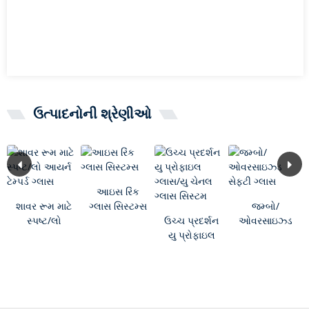
ઉત્પાદનોની શ્રેણીઓ
આઇસ રિંક
શાવર રૂમ માટે
ગ્લાસ સિસ્ટમ્સ
જમ્બો/
સ્પષ્ટ/લો
ઉચ્ચ પ્રદર્શન
ઓવરસાઇઝ્ડ
આયર્ન ટેમ્પર્ડ
યુ પ્રોફાઇલ
સેફ્ટી ગ્લાસ
ગ્લાસ
ગ્લાસ/યુ ચેનલ
ગ્લાસ...