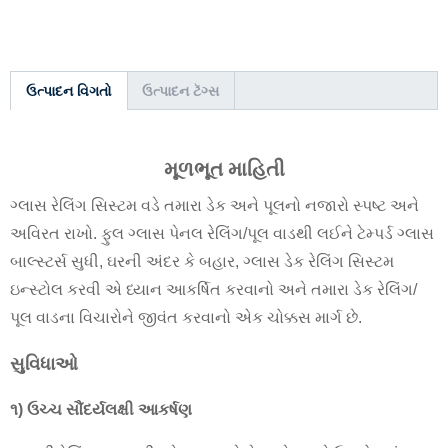
ઉત્પાદન વિગતો
ઉત્પાદન ટૅગ્સ
મૂળભૂત માહિતી
ગ્લાસ રેલિંગ સિસ્ટમ વડે તમારા ડેક અને પૂલનો નજારો સ્પષ્ટ અને
અવિરત રાખો. ફુલ ગ્લાસ પેનલ રેલિંગ/પૂલ વાડથી લઈને ટેમ્પર્ડ ગ્લાસ
બાલ્સ્ટર્સ સુધી, ઘરની અંદર કે બહાર, ગ્લાસ ડેક રેલિંગ સિસ્ટમ
ઇન્સ્ટોલ કરવી એ ધ્યાન આકર્ષિત કરવાનો અને તમારા ડેક રેલિંગ/
પૂલ વાડના વિચારોને જીવંત કરવાનો એક ચોક્કસ માર્ગ છે.
સુવિધાઓ
૧) ઉચ્ચ સૌંદર્યલક્ષી આકર્ષણ