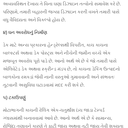
અવ્યવસ્થિત દેખાય તે વિના ઘણા ડિઝાઇન તત્વોનો સમાવેશ કરે છે.
પરિણામે, તમારી બહારની જગ્યા ડિઝાઇન કરતી વખતે તમારી પાસે
વધુ વૈવિધ્યતા અને વિકલ્પો હોય છે.
૪) ઘન અવરોધનું નિર્માણ
ડેક માટે અન્ય પ્રકારના હેન્ડ્રેલ્સથી વિપરીત, કાચ કાચના
બાલ્સ્ટર્સ અથવા ડેક પોસ્ટ્સ અને નીચેની જમીન વચ્ચે એક
મજબૂત અવરોધ પૂરો પાડે છે. આનો અર્થ એ છે કે જો તમારી પાસે
એલિવેટેડ ડેક અથવા સ્ક્રીન્ડ મંડપ છે, તો કાચના ડેકિંગ ઉત્પાદનો
બાળકોના રમકડાં જેવી નાની વસ્તુઓ ગુમાવવાની અને સંભવતઃ
તૂટવાની અસુવિધા ઘટાડવામાં મદદ કરી શકે છે.
૫) ટકાઉપણું
મોટાભાગની કાચની રેલિંગ એક-ચતુર્થાંશ ઇંચ જાડા ટેમ્પર્ડ
ગ્લાસમાંથી બનાવવામાં આવે છે. આનો અર્થ એ છે કે સામાન્ય,
રોજિંદા તણાવને કારણે તે ફાટી જાય અથવા તૂટી જાય તેવી શક્યતા