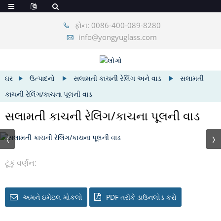
ફોન: 0086-400-089-8280
info@yongyuglass.com
ઘર
ઉત્પાદનો
સલામતી કાચની રેલિંગ અને વાડ
સલામતી
કાચની રેલિંગ/કાચના પૂલની વાડ
સલામતી કાચની રેલિંગ/કાચના પૂલની વાડ
ટૂંકું વર્ણન:
અમને ઇમેઇલ મોકલો
PDF તરીકે ડાઉનલોડ કરો