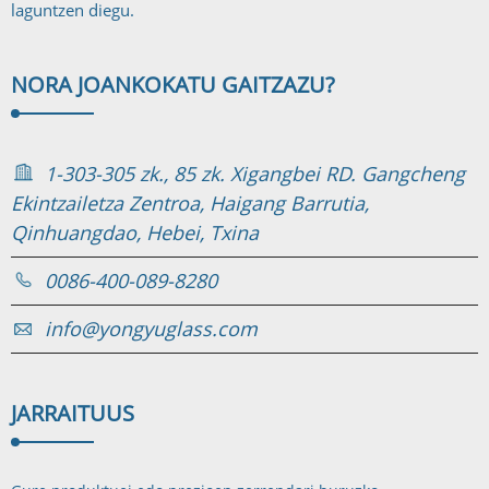
laguntzen diegu.
NORA JOAN
KOKATU GAITZAZU?
1-303-305 zk., 85 zk. Xigangbei RD. Gangcheng
Ekintzailetza Zentroa, Haigang Barrutia,
Qinhuangdao, Hebei, Txina
0086-400-089-8280
info@yongyuglass.com
JARRAITU
US