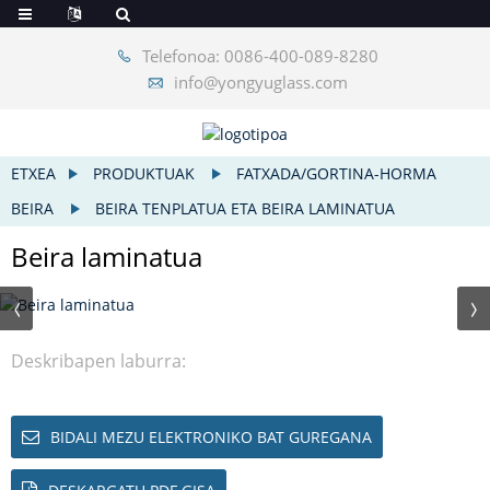
Telefonoa: 0086-400-089-8280
info@yongyuglass.com
ETXEA
PRODUKTUAK
FATXADA/GORTINA-HORMA
BEIRA
BEIRA TENPLATUA ETA BEIRA LAMINATUA
Beira laminatua
Deskribapen laburra:
BIDALI MEZU ELEKTRONIKO BAT GUREGANA