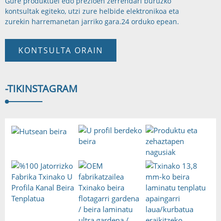
Gure produktuei edo prezioen zerrendari buruzko
kontsultak egiteko, utzi zure helbide elektronikoa eta
zurekin harremanetan jarriko gara.
24 orduko epean.
KONTSULTA ORAIN
-TIK
INSTAGRAM