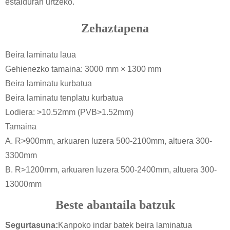
estalduran urtzeko.
Zehaztapena
Beira laminatu laua
Gehienezko tamaina: 3000 mm × 1300 mm
Beira laminatu kurbatua
Beira laminatu tenplatu kurbatua
Lodiera: >10.52mm (PVB>1.52mm)
Tamaina
A. R>900mm, arkuaren luzera 500-2100mm, altuera 300-
3300mm
B. R>1200mm, arkuaren luzera 500-2400mm, altuera 300-
13000mm
Beste abantaila batzuk
Segurtasuna:
Kanpoko indar batek beira laminatua