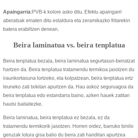
Apaingarria:
PVB-k kolore asko ditu. Efektu apaingarri
aberatsak ematen ditu estaldura eta zeramikazko fritarekin
batera erabiltzen denean.
Beira laminatua vs. beira tenplatua
Beira tenplatua bezala, beira laminatua segurtasun-beiratzat
hartzen da. Beira tenplatua tratamendu termikoa jasotzen du
iraunkortasuna lortzeko, eta kolpatzean, beira tenplatua ertz
leuneko zati txikitan apurtzen da. Hau askoz seguruagoa da
beira tenplatua edo estandarra baino, azken hauek zatitan
hautsi baitaitezke.
Beira laminatua, beira tenplatua ez bezala, ez da
tratamendu termikorik jasotzen. Horren ordez, barruko binilo
geruzak lotura gisa balio du beira zati handitan apurtzea