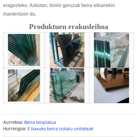
eragozteko. Askotan, binilo geruzak beira elkarrekin
mantentzen du.
Produktuen erakusleihoa
Aurrekoa:
Beira tenplatua
Hurrengoa:
E baxuko beira isolatu unitateak