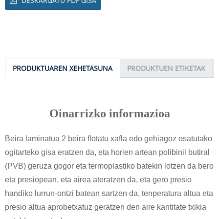
DESKARGATU PDF GISA
PRODUKTUAREN XEHETASUNA
PRODUKTUEN ETIKETAK
Oinarrizko informazioa
Beira laminatua 2 beira flotatu xafla edo gehiagoz osatutako
ogitarteko gisa eratzen da, eta horien artean polibinil butiral
(PVB) geruza gogor eta termoplastiko batekin lotzen da bero
eta presiopean, eta airea ateratzen da, eta gero presio
handiko lurrun-ontzi batean sartzen da, tenperatura altua eta
presio altua aprobetxatuz geratzen den aire kantitate txikia