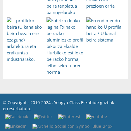
© Copyright - 2010-2024 : Yongyu Glass Eskubide guztiak
erreserbatuta.