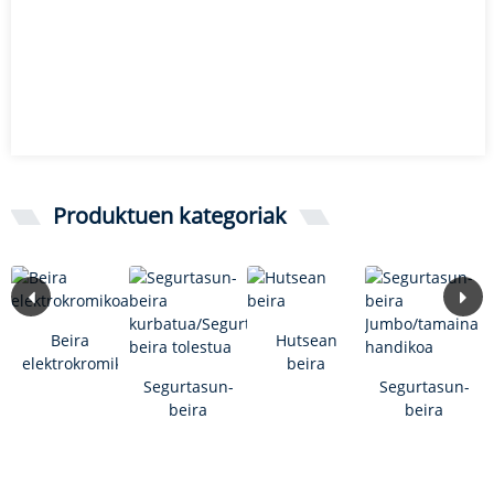
Produktuen kategoriak
Beira
Hutsean
elektrokromikoa
beira
Segurtasun-
Segurtasun-
beira
beira
kurbatua/Segurtasun-
Jumbo/tamaina
beira
handikoa
tolestua