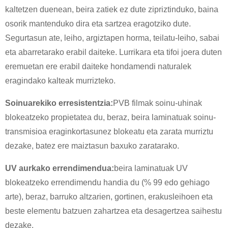
kaltetzen duenean, beira zatiek ez dute zipriztinduko, baina
osorik mantenduko dira eta sartzea eragotziko dute.
Segurtasun ate, leiho, argiztapen horma, teilatu-leiho, sabai
eta abarretarako erabil daiteke. Lurrikara eta tifoi joera duten
eremuetan ere erabil daiteke hondamendi naturalek
eragindako kalteak murrizteko.
Soinuarekiko erresistentzia:
PVB filmak soinu-uhinak
blokeatzeko propietatea du, beraz, beira laminatuak soinu-
transmisioa eraginkortasunez blokeatu eta zarata murriztu
dezake, batez ere maiztasun baxuko zaratarako.
UV aurkako errendimendua:
beira laminatuak UV
blokeatzeko errendimendu handia du (% 99 edo gehiago
arte), beraz, barruko altzarien, gortinen, erakusleihoen eta
beste elementu batzuen zahartzea eta desagertzea saihestu
dezake.