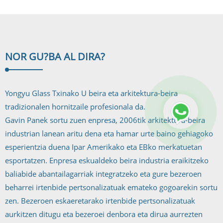
NOR GU?
BA AL DIRA?
Yongyu Glass Txinako U beira eta arkitektura-beira
tradizionalen hornitzaile profesionala da.
Gavin Panek sortu zuen enpresa, 2006tik arkitektura-beira
industrian lanean aritu dena eta hamar urte baino gehiagoko
esperientzia duena Ipar Amerikako eta EBko merkatuetan
esportatzen. Enpresa eskualdeko beira industria eraikitzeko
baliabide abantailagarriak integratzeko eta gure bezeroen
beharrei irtenbide pertsonalizatuak emateko gogoarekin sortu
zen. Bezeroen eskaeretarako irtenbide pertsonalizatuak
aurkitzen ditugu eta bezeroei denbora eta dirua aurrezten