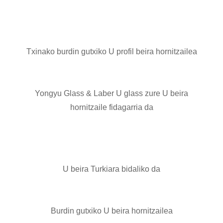
Txinako burdin gutxiko U profil beira hornitzailea
Yongyu Glass & Laber U glass zure U beira
hornitzaile fidagarria da
U beira Turkiara bidaliko da
Burdin gutxiko U beira hornitzailea