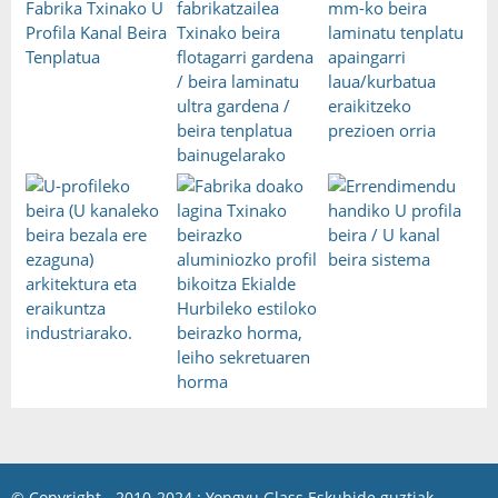
© Copyright - 2010-2024 : Yongyu Glass Eskubide guztiak