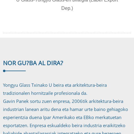
Dep.)
NOR GU?
BA AL DIRA?
Yongyu Glass Txinako U beira eta arkitektura-beira
tradizionalen hornitzaile profesionala da.
Gavin Panek sortu zuen enpresa, 2006tik arkitektura-beira
industrian lanean aritu dena eta hamar urte baino gehiagoko
esperientzia duena Ipar Amerikako eta EBko merkatuetan
esportatzen. Enpresa eskualdeko beira industria eraikitzeko
baliabide abantailagarriak integratzeko eta gure bezeroen