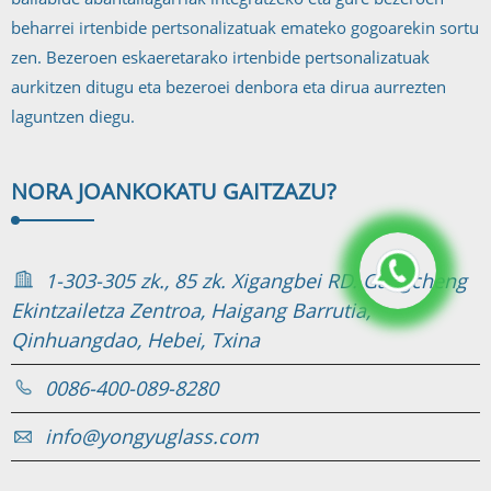
beharrei irtenbide pertsonalizatuak emateko gogoarekin sortu
zen. Bezeroen eskaeretarako irtenbide pertsonalizatuak
aurkitzen ditugu eta bezeroei denbora eta dirua aurrezten
laguntzen diegu.
NORA JOAN
KOKATU GAITZAZU?
1-303-305 zk., 85 zk. Xigangbei RD. Gangcheng
Ekintzailetza Zentroa, Haigang Barrutia,
Qinhuangdao, Hebei, Txina
0086-400-089-8280
info@yongyuglass.com