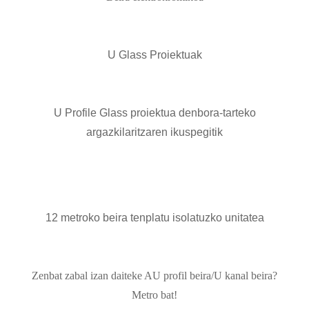
U Glass Proiektuak
U Profile Glass proiektua denbora-tarteko
argazkilaritzaren ikuspegitik
12 metroko beira tenplatu isolatuzko unitatea
Zenbat zabal izan daiteke AU profil beira/U kanal beira?
Metro bat!