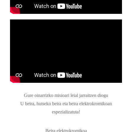
Gure oinarrizko misioari leial jarraitzen diogu
U beira, hutseko beira eta beira elektrokromikoan
espezializatuta!
Beira elektrokromikoa