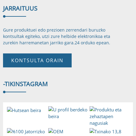
JARRAITU
US
Gure produktuei edo prezioen zerrendari buruzko
kontsultak egiteko, utzi zure helbide elektronikoa eta
zurekin harremanetan jarriko gara.
24 orduko epean.
KONTSULTA ORAIN
-TIK
INSTAGRAM