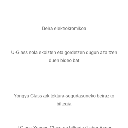
Beira elektrokromikoa
U-Glass nola ekoizten eta gordetzen dugun azaltzen
duen bideo bat
Yongyu Glass arkitektura-segurtasuneko beirazko
biltegia
U Glass-Yongyu Glass-en biltegia (Laber Export