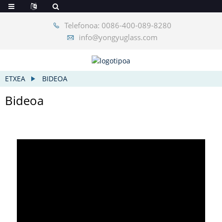
Telefonoa: 0086-400-089-8280
info@yongyuglass.com
ETXEA
BIDEOA
Bideoa