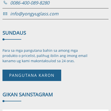
0086-400-089-8280
info@yongyuglass.com
SUNDA
US
Para sa mga pangutana bahin sa among mga
produkto o pricelist, palihug ibilin ang imong email
kanamo ug kami makontak
sulod sa 24 oras.
PANGUTANA KARON
GIKAN SA
INSTAGRAM