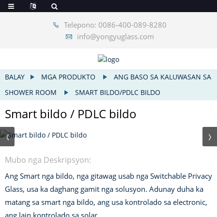
Telepono: 0086-400-089-8280
info@yongyuglass.com
BALAY
MGA PRODUKTO
ANG BASO SA KALUWASAN SA
SHOWER ROOM
SMART BILDO/PDLC BILDO
Smart bildo / PDLC bildo
Mubo nga Deskripsyon:
Ang Smart nga bildo, nga gitawag usab nga Switchable Privacy
Glass, usa ka daghang gamit nga solusyon. Adunay duha ka
matang sa smart nga bildo, ang usa kontrolado sa electronic,
ang lain kontrolado sa solar.