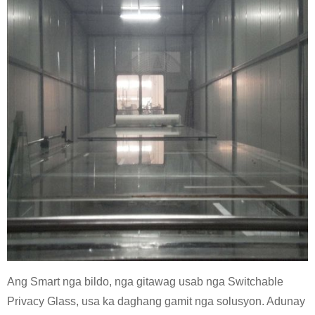
Ang Smart nga bildo, nga gitawag usab nga Switchable
Privacy Glass, usa ka daghang gamit nga solusyon. Adunay