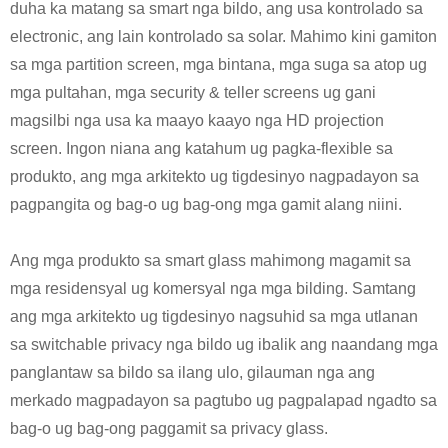
duha ka matang sa smart nga bildo, ang usa kontrolado sa
electronic, ang lain kontrolado sa solar. Mahimo kini gamiton
sa mga partition screen, mga bintana, mga suga sa atop ug
mga pultahan, mga security & teller screens ug gani
magsilbi nga usa ka maayo kaayo nga HD projection
screen. Ingon niana ang katahum ug pagka-flexible sa
produkto, ang mga arkitekto ug tigdesinyo nagpadayon sa
pagpangita og bag-o ug bag-ong mga gamit alang niini.
Ang mga produkto sa smart glass mahimong magamit sa
mga residensyal ug komersyal nga mga bilding. Samtang
ang mga arkitekto ug tigdesinyo nagsuhid sa mga utlanan
sa switchable privacy nga bildo ug ibalik ang naandang mga
panglantaw sa bildo sa ilang ulo, gilauman nga ang
merkado magpadayon sa pagtubo ug pagpalapad ngadto sa
bag-o ug bag-ong paggamit sa privacy glass.