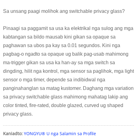
Sa unsang paagi molihok ang switchable privacy glass?
Pinaagi sa paggamit sa usa ka elektrikal nga sulog ang mga
kabtangan sa bildo mausab kini gikan sa opaque sa
paghawan sa ubos pa kay sa 0.01 segundos. Kini nga
pagbag-o ngadto sa opaque ug balik pag-usab mahimong
ma-trigger gikan sa usa ka han-ay sa mga switch sa
dingding, hilit nga kontrol, mga sensor sa paglihok, mga light
sensor o mga timer, depende sa indibidwal nga
panginahanglan sa matag kustomer. Daghang mga variation
sa privacy switchable glass mahimong mahatag lakip ang
color tinted, fire-rated, double glazed, curved ug shaped
privacy glass.
Kaniadto:
YONGYU® U nga Salamin sa Profile