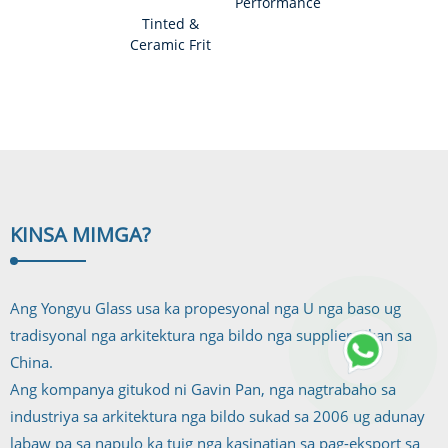
SGP
Performance
Salamin sa
Laminated
Tinted &
U Profile
Kaluwasan
Glass
Ceramic Frit
Glass/U
& Frosted-
Channel
Low-E...
Glas...
KINSA MI
MGA?
Ang Yongyu Glass usa ka propesyonal nga U nga baso ug
tradisyonal nga arkitektura nga bildo nga supplier gikan sa
China.
Ang kompanya gitukod ni Gavin Pan, nga nagtrabaho sa
industriya sa arkitektura nga bildo sukad sa 2006 ug adunay
labaw pa sa napulo ka tuig nga kasinatian sa pag-eksport sa