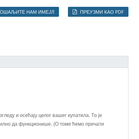
ОШАЉИТЕ НАМ ИМЕЈЛ
ПРЕУЗМИ КАО PDF
леду и осећају целог вашег купатила. То је
вилно да функционише. (О томе ћемо причати