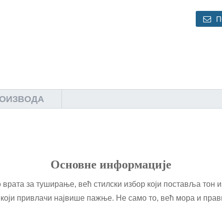
П
РОИЗВОДА
Основне информације
врата за туширање, већ стилски избор који поставља тон изг
 који привлачи највише пажње. Не само то, већ мора и пра