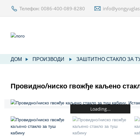
Телефон: 0086-400-089-8280
info@yongyugla
ДОМ
ПРОИЗВОДИ
ЗАШТИТНО СТАКЛО ЗА Т
Провидно/ниско гвожђе каљено стакл
Loading...