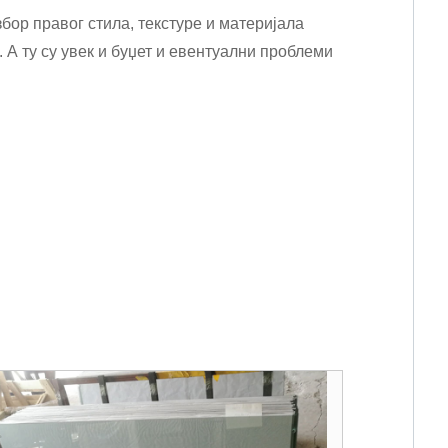
збор правог стила, текстуре и материјала
 А ту су увек и буџет и евентуални проблеми