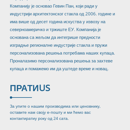
Компанију је основао Гевин Пан, који ради у
индустрији архитектонског стакла од 2006. године и
има више од десет година искуства у извозу на
северноамеричко и тржиште ЕУ. Компанија је
основана са жељом да интегрише предности
изградње регионалне индустрије стакла и пружи
персонализована решења потребама наших купаца.
Проналазимо персонализована решења за захтеве
купаца и помажемо им да уштеде време и новац.
ПРАТИ
US
За упите о нашим производима или ценовнику,
оставите нам своју е-пошту и ми ћемо вас
контактирати
у року од 24 сата.