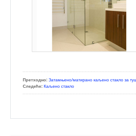
Претходно:
Затамњено/матирано каљено стакло за ту
Следеће:
Каљено стакло