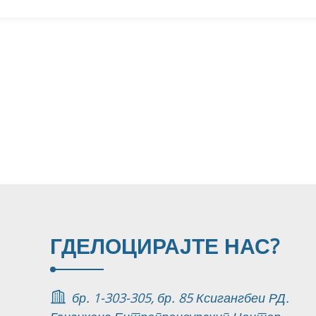
ГДЕ
ЛОЦИРАЈТЕ НАС?
бр. 1-303-305, бр. 85 Ксигангбеи РД.