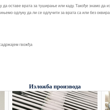
гу да оставе врата за туширање или каду. Такође знамо да и
ињемо одлуку да ли се одлучити за врата са или без оквира.
садржајем гвожђа
Изложба производа