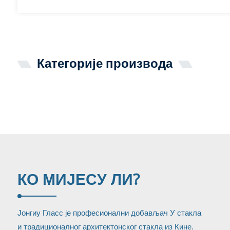
Категорије производа
КО МИ
ЈЕСУ ЛИ?
Јонгиу Гласс је професионални добављач У стакла
и традиционалног архитектонског стакла из Кине.