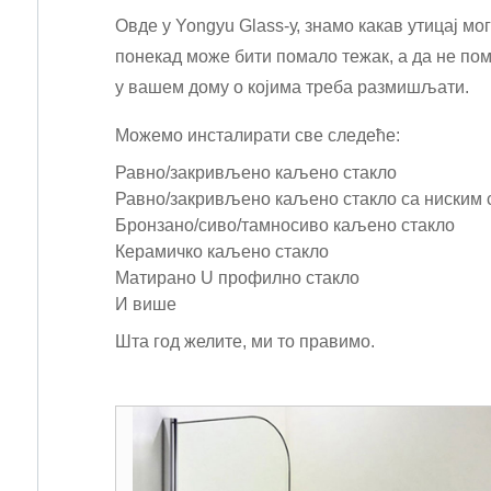
Овде у Yongyu Glass-у, знамо какав утицај мо
понекад може бити помало тежак, а да не пом
у вашем дому о којима треба размишљати.
Можемо инсталирати све следеће:
Равно/закривљено каљено стакло
Равно/закривљено каљено стакло са ниским 
Бронзано/сиво/тамносиво каљено стакло
Керамичко каљено стакло
Матирано U профилно стакло
И више
Шта год желите, ми то правимо.