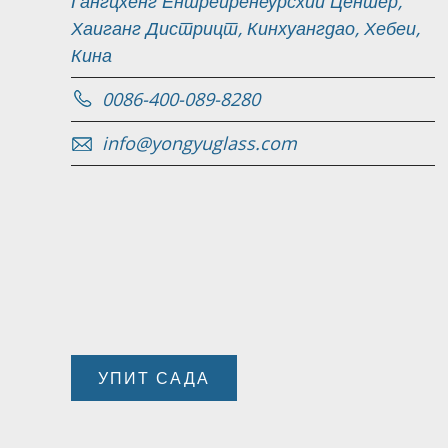
Гангцхенг Ентрепренеурсхип Центер,
Хаиганг Дистрицт, Кинхуангдао, Хебеи,
Кина
0086-400-089-8280
info@yongyuglass.com
УПИТ САДА