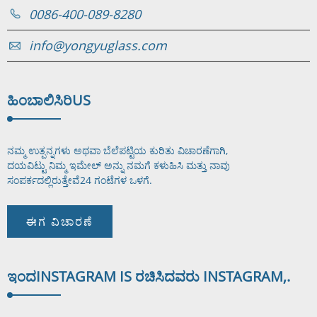
0086-400-089-8280
info@yongyuglass.com
ಹಿಂಬಾಲಿಸಿರಿ
US
ನಮ್ಮ ಉತ್ಪನ್ನಗಳು ಅಥವಾ ಬೆಲೆಪಟ್ಟಿಯ ಕುರಿತು ವಿಚಾರಣೆಗಾಗಿ,
ದಯವಿಟ್ಟು ನಿಮ್ಮ ಇಮೇಲ್ ಅನ್ನು ನಮಗೆ ಕಳುಹಿಸಿ ಮತ್ತು ನಾವು
ಸಂಪರ್ಕದಲ್ಲಿರುತ್ತೇವೆ
24 ಗಂಟೆಗಳ ಒಳಗೆ.
ಈಗ ವಿಚಾರಣೆ
ಇಂದ
INSTAGRAM IS ರಚಿಸಿದವರು INSTAGRAM,.