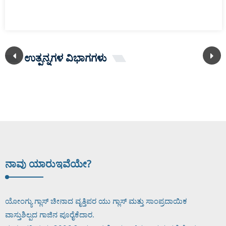
ಉತ್ಪನ್ನಗಳ ವಿಭಾಗಗಳು
ನಾವು ಯಾರು
ಇವೆಯೇ?
ಯೋಂಗ್ಯು ಗ್ಲಾಸ್ ಚೀನಾದ ವೃತ್ತಿಪರ ಯು ಗ್ಲಾಸ್ ಮತ್ತು ಸಾಂಪ್ರದಾಯಿಕ
ವಾಸ್ತುಶಿಲ್ಪದ ಗಾಜಿನ ಪೂರೈಕೆದಾರ.