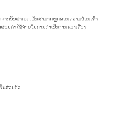
ກຈາກອິນຟາເລດ. ມັນສາມາດຫຼຸດຜ່ອນຄວາມຮ້ອນເຂົ້າ
ດຜ່ອນຄ່າໃຊ້ຈ່າຍໃນການດໍາເນີນງານຂອງເຄື່ອງ
ັນສ່ວນຕົວ