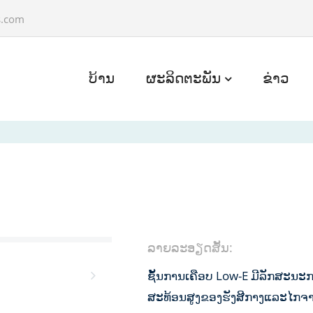
s.com
ບ້ານ
ຜະລິດຕະພັນ
ຂ່າວ
ລາຍ​ລະ​ອຽດ​ສັ້ນ​:
ຊັ້ນການເຄືອບ Low-E ມີລັກສະນະ
ສະທ້ອນສູງຂອງຮັງສີກາງແລະໄກຈ