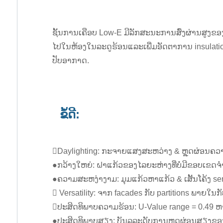
ຊັ້ນການເຄືອບ Low-E ມີລັກສະນະການສົ່ງຜ່ານສູງ
ໄປໃນຫ້ອງໃນລະດູຮ້ອນແລະເພີ່ມອັດຕາການ insulatio
ປັບອາກາດ.
ຂໍ້ດີ:
Daylighting: ກະຈາຍແສງສະຫວ່າງ & ຫຼຸດຜ່ອນຄວ
●ກວ້າງໃຫຍ່: ຝາແກ້ວຂອງໄລຍະຫ່າງທີ່ບໍ່ມີຂອບເຂ
●ຄວາມສະຫງ່າງາມ: ມຸມແກ້ວຫາແກ້ວ & ເສັ້ນໂຄ້ງ s
 Versatility: ຈາກ facades ກັບ partitions ພາຍໃ
ປະສິດທິພາບຄວາມຮ້ອນ: U-Value range = 0.49 ຫ
●ປະສິດທິພາບສຽງ: ບັນລຸລະດັບການຫຼຸດຜ່ອນສຽງຂອງ S