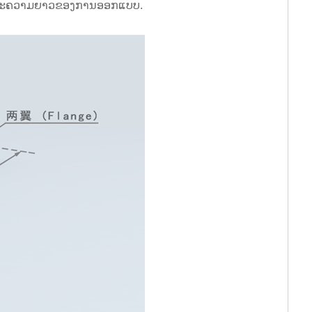
, ແລະຄວາມຍາວຂອງການອອກແບບ.