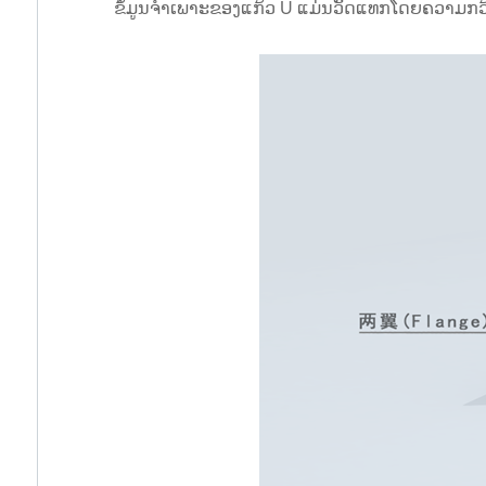
ຂໍ້ມູນຈໍາເພາະຂອງແກ້ວ U ແມ່ນວັດແທກໂດຍຄວາມກ