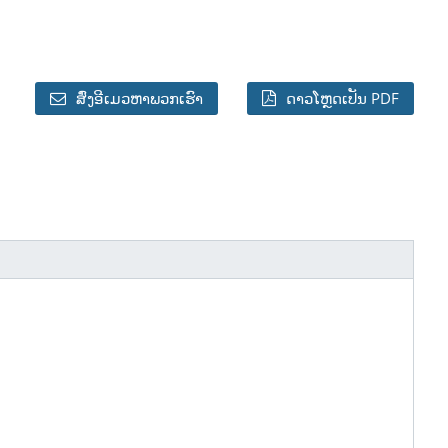
ສົ່ງອີເມວຫາພວກເຮົາ
ດາວໂຫຼດເປັນ PDF