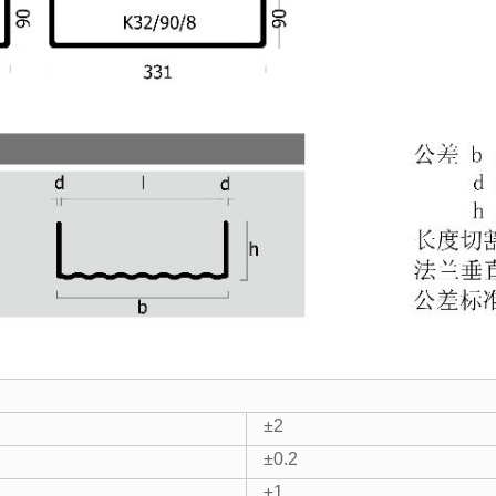
±2
±0.2
±1