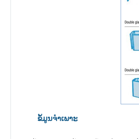
ຂໍ້ມູນຈໍາເພາະ