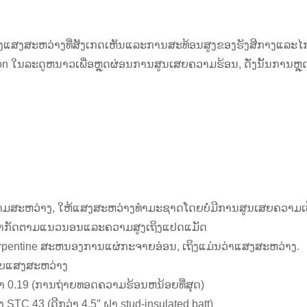
ຂອງແສງສະຫວ່າງທີ່ສັງເກດເຫັນແລະການສະທ້ອນສູງຂອງຮັງສີກາງແລະໄ
n ໃນລະດູຫນາວເພື່ອຫຼຸດຜ່ອນການສູນເສຍຄວາມຮ້ອນ, ດັ່ງນັ້ນການຫຼຸ
າມສະຫວ່າງ, ໃຫ້ແສງສະຫວ່າງທໍາມະຊາດໂດຍບໍ່ມີການສູນເສຍຄວາມເປ
ດຈໍາກັດຕາມແນວນອນແລະຄວາມສູງເຖິງແປດແມັດ
erpentine ສະຫນອງການແຜ່ກະຈາຍອ່ອນ, ເຖິງແມ່ນວ່າແສງສະຫວ່າງ.
ນກັບແສງສະຫວ່າງ
າ 0.19 (ການຖ່າຍທອດຄວາມຮ້ອນຫນ້ອຍທີ່ສຸດ)
TC 43 (ດີກວ່າ 4.5″ ຝາ stud-insulated batt)