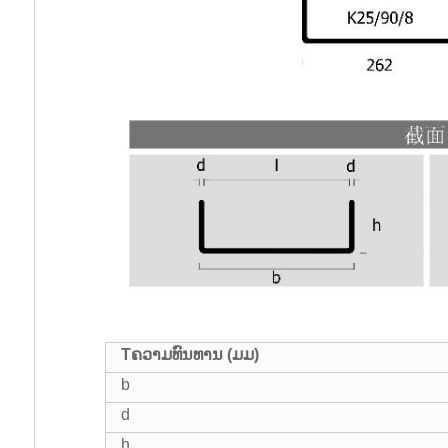
T
ຄວາມທົນທານ (ມມ)
b
d
h