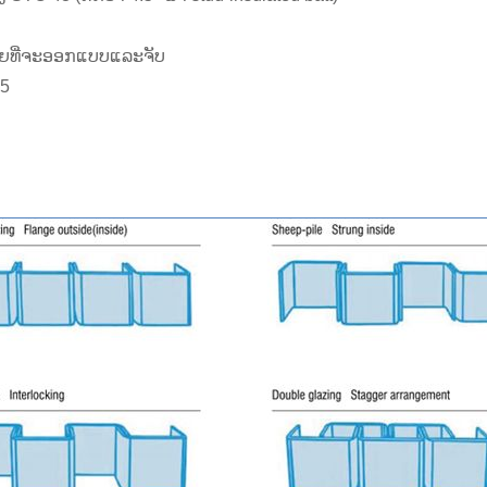
່າຍທີ່ຈະອອກແບບແລະຈັບ
25