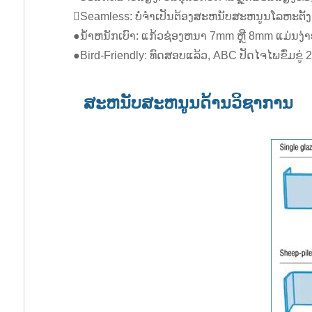
Seamless: ບໍ່ຈໍາເປັນຕ້ອງສະຫນັບສະຫນູນໂລຫະຕັ້ງ
●ນ້ໍາຫນັກເບົາ: ແກ້ວຊ່ອງຫນາ 7mm ຫຼື 8mm ແມ່ນງ
●Bird-Friendly: ທົດສອບແລ້ວ, ABC ປັດໄຈໄພຂົ່ມຂູ່ 
ສະຫນັບສະຫນູນດ້ານວິຊາການ