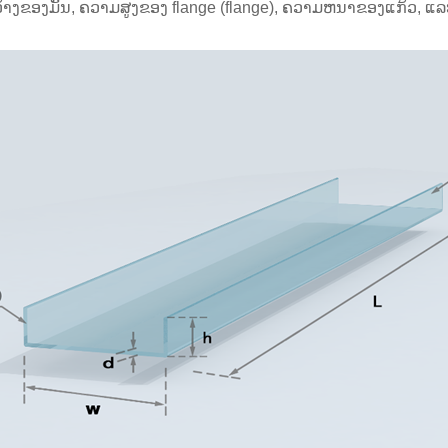
ວ້າງຂອງມັນ, ຄວາມສູງຂອງ flange (flange), ຄວາມຫນາຂອງແກ້ວ