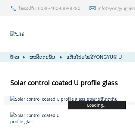
ໂທລະສັບ: 0086-400-089-8280
info@yongyuglas
ບ້ານ
ຜະລິດຕະພັນ
ແກ້ວໂປຣໄຟລ໌YONGYU® U
Solar control coated U profile glass
Loading...