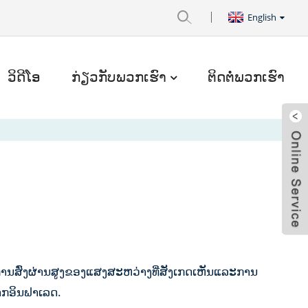
English
ວິດີໂອ
ກ່ຽວກັບພວກເຮົາ
ຕິດຕໍ່ພວກເຮົາ
ການສົ່ງຜ່ານສູງຂອງແສງສະຫວ່າງທີ່ສັງເກດເຫັນແລະການ
າກອິນຟາເລດ.