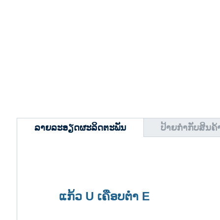
ລາຍລະອຽດຜະລິດຕະພັນ
ປ້າຍກຳກັບສິນຄ້
ແກ້ວ U ເຄືອບຕ່ໍາ E