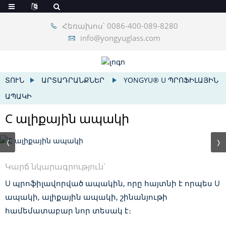
Հեռախոս՝ 0086-400-089-8280
info@yongyuglass.com
ՏՈՒՆ
ԱՐՏԱԴՐԱՆՔՆԵՐ
YONGYU® U ՊՐՈՖԻԼԱՅԻՆ
ԱՊԱԿԻ
C ալիքային ապակի
Կարճ նկարագրություն՝
U պրոֆիլավորված ապակին, որը հայտնի է որպես U
ապակի, ալիքային ապակի, շինանյութի
համեմատաբար նոր տեսակ է։