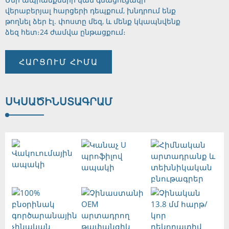
վերաբերյալ հարցերի դեպքում, խնդրում ենք
թողնել ձեր էլ. փոստը մեզ, և մենք կկապնվենք
ձեզ հետ։
24 ժամվա ընթացքում։
ՀԱՐՑՈՒՄ ՀԻՄԱ
ՍԿՍԱԾ
ԻՆՍՏԱԳՐԱՄ