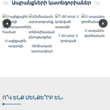
Ապրանքների կատեգորիաներ
U ապակու
7 մմ սուր U
գործարան
U-ալիքային
կոփված
ապակի
Հիմնական
ապակի
միջնապատերի
արտադրանք
համար
և
տեխնիկական
բնութագրեր
Ո՞Վ ԵՆՔ ՄԵՆՔ
Ե՞ՐԲ ԵՆ։