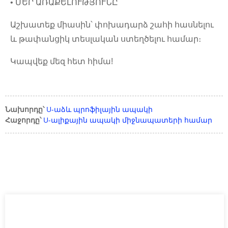
• ՄԵՐ ԱՌԱՔԵԼՈՒԹՅՈՒՆԸ՝
Աշխատեք միասին՝ փոխադարձ շահի հասնելու
և թափանցիկ տեսլական ստեղծելու համար։
Կապվեք մեզ հետ հիմա!
Նախորդը՝
U-աձև պրոֆիլային ապակի
Հաջորդը՝
U-ալիքային ապակի միջնապատերի համար