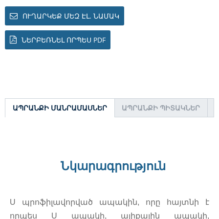
ՈՒՂԱՐԿԵՔ ՄԵԶ ԷԼ. ՆԱՄԱԿ
ՆԵՐԲԵՌՆԵԼ ՈՐՊԵՍ PDF
ԱՊՐԱՆՔԻ ՄԱՆՐԱՄԱՍՆԵՐ
ԱՊՐԱՆՔԻ ՊԻՏԱԿՆԵՐ
Նկարագրություն
U պրոֆիլավորված ապակին, որը հայտնի է
որպես U ապակի, ալիքային ապակի,