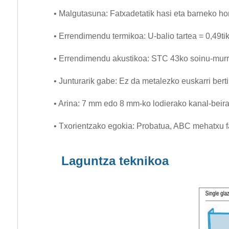
• Malgutasuna: Fatxadetatik hasi eta barneko hor
• Errendimendu termikoa: U-balio tartea = 0,49ti
• Errendimendu akustikoa: STC 43ko soinu-murriz
• Junturarik gabe: Ez da metalezko euskarri berti
• Arina: 7 mm edo 8 mm-ko lodierako kanal-beira
• Txorientzako egokia: Probatua, ABC mehatxu f
Laguntza teknikoa