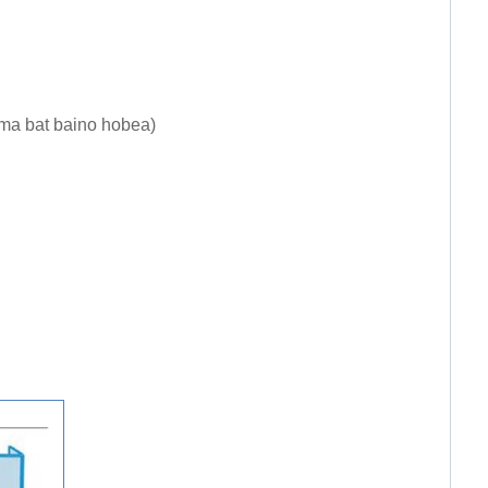
rma bat baino hobea)