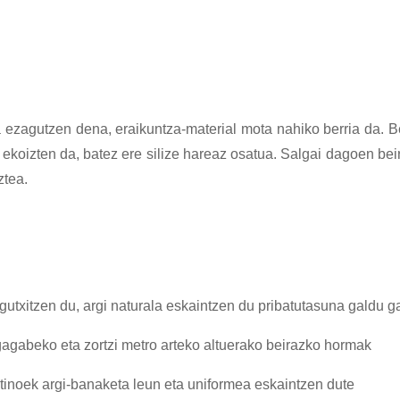
a ezagutzen dena, eraikuntza-material mota nahiko berria da. B
 ekoizten da, batez ere silize hareaz osatua. Salgai dagoen beir
ztea.
a gutxitzen du, argi naturala eskaintzen du pribatutasuna galdu 
agabeko eta zortzi metro arteko altuerako beirazko hormak
tinoek argi-banaketa leun eta uniformea ​​eskaintzen dute