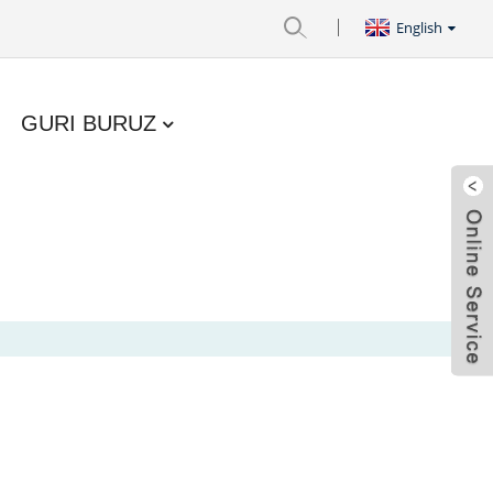
English
GURI BURUZ