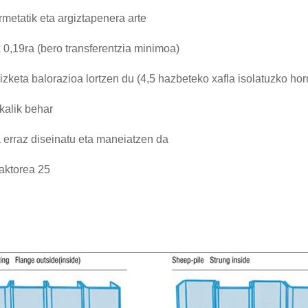
metatik eta argiztapenera arte
k 0,19ra (bero transferentzia minimoa)
keta balorazioa lortzen du (4,5 hazbeteko xafla isolatuzko ho
kalik behar
 erraz diseinatu eta maneiatzen da
aktorea 25