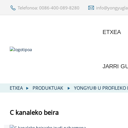
Telefonoa: 0086-400-089-8280
info@yongyugla
ETXEA
JARRI G
ETXEA
PRODUKTUAK
YONGYU® U PROFILEKO 
C kanaleko beira