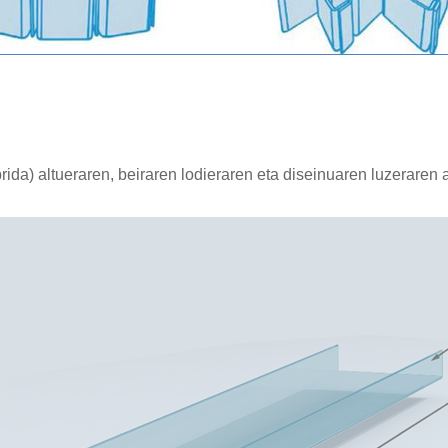
ida) altueraren, beiraren lodieraren eta diseinuaren luzeraren 