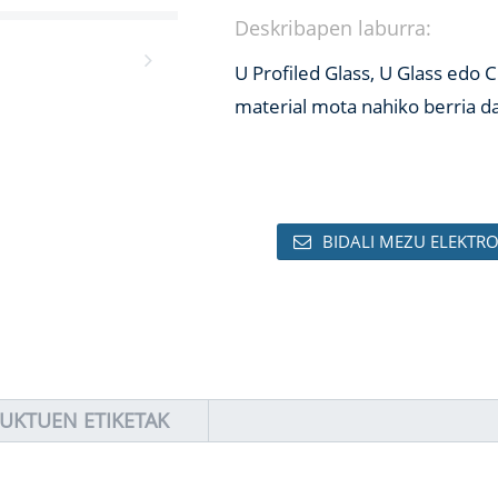
Deskribapen laburra:
U Profiled Glass, U Glass edo 
material mota nahiko berria d
BIDALI MEZU ELEKTR
UKTUEN ETIKETAK