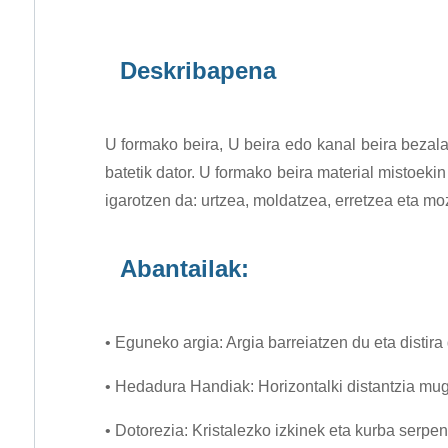
Deskribapena
U formako beira, U beira edo kanal beira bezal
batetik dator. U formako beira material mistoekin
igarotzen da: urtzea, moldatzea, erretzea eta mo
Abantailak:
• Eguneko argia: Argia barreiatzen du eta distir
• Hedadura Handiak: Horizontalki distantzia mug
• Dotorezia: Kristalezko izkinek eta kurba serpen