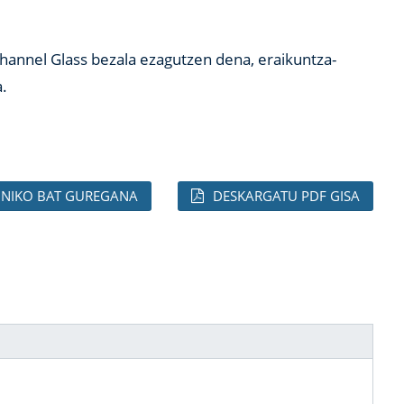
Channel Glass bezala ezagutzen dena, eraikuntza-
a.
ONIKO BAT GUREGANA
DESKARGATU PDF GISA