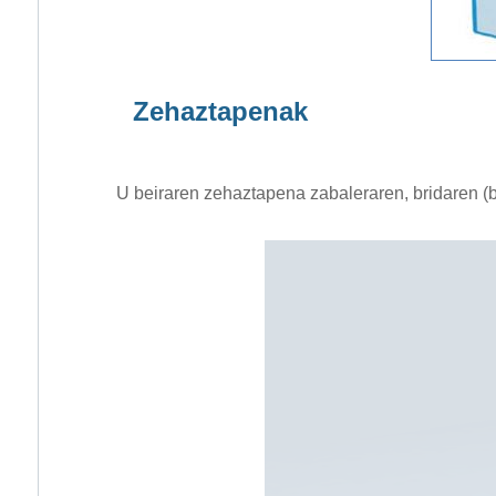
Zehaztapenak
U beiraren zehaztapena zabaleraren, bridaren (br