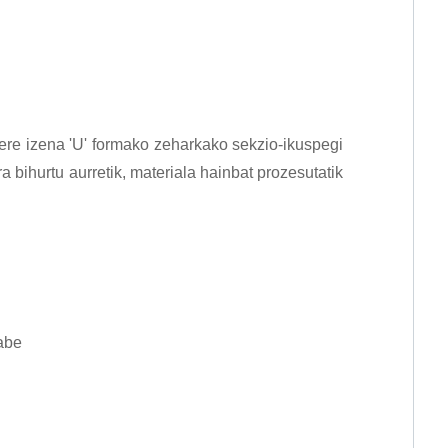
ere izena 'U' formako zeharkako sekzio-ikuspegi
a bihurtu aurretik, materiala hainbat prozesutatik
gabe