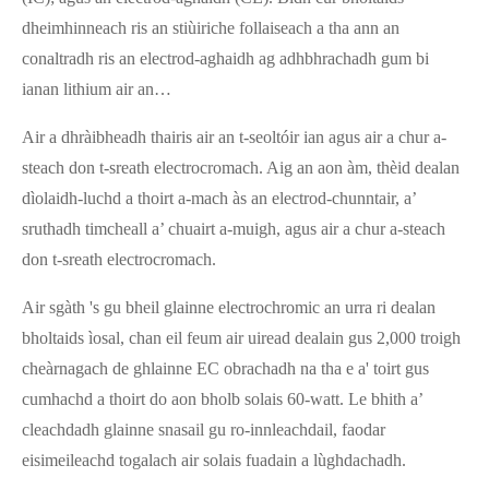
dheimhinneach ris an stiùiriche follaiseach a tha ann an
conaltradh ris an electrod-aghaidh ag adhbhrachadh gum bi
ianan lithium air an…
Air a dhràibheadh ​​thairis air an t-seoltóir ian agus air a chur a-
steach don t-sreath electrocromach. Aig an aon àm, thèid dealan
dìolaidh-luchd a thoirt a-mach às an electrod-chunntair, a’
sruthadh timcheall a’ chuairt a-muigh, agus air a chur a-steach
don t-sreath electrocromach.
Air sgàth 's gu bheil glainne electrochromic an urra ri dealan
bholtaids ìosal, chan eil feum air uiread dealain gus 2,000 troigh
cheàrnagach de ghlainne EC obrachadh na tha e a' toirt gus
cumhachd a thoirt do aon bholb solais 60-watt. Le bhith a’
cleachdadh glainne snasail gu ro-innleachdail, faodar
eisimeileachd togalach air solais fuadain a lùghdachadh.