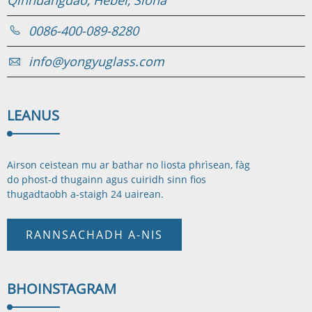
0086-400-089-8280
info@yongyuglass.com
LEAN
US
Airson ceistean mu ar bathar no liosta phrìsean, fàg
do phost-d thugainn agus cuiridh sinn fios
thugad
taobh a-staigh 24 uairean.
RANNSACHADH A-NIS
BHO
INSTAGRAM