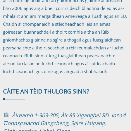
air a bhith ag obair ann an gnìomhachas glainne ailtireachd
bho 2006 agus aig a bheil còrr is deich bliadhna de eòlas às-
mhalairt ann am margaidhean Ameireaga a Tuath agus an EU.
Chaidh a’ chompanaidh a stèidheachadh leis an amas
goireasan buannachdail a thoirt còmhla a tha an lùib
gnìomhachas glainne na sgìre a thogail agus fuasglaidhean
pearsanaichte a thoirt seachad a rèir feumalachdan ar luchd-
ceannach. Bidh sinn a’ lorg fuasglaidhean pearsanaichte
airson iarrtasan an luchd-ceannach agus a’ cuideachadh
luchd-ceannach gus ùine agus airgead a shàbhaladh.
CÀITE AN TÈID THU
LORG SINN?
Àireamh 1-303-305, Àir 85 Xigangbei RD. Ionad
Tionnsgalachd Gangcheng, Sgìre Haigang,
Qinhuangdao, Hebei, Sìona