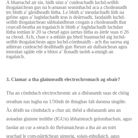
A bharrachd air sin, bidh sinn a’ cuideachadh luchd-seilbh
thogalaichean gus na h-amasan seasmhachd aca a choileanadh
tro bhith a’ gleidheadh ​​lùtha. Le bhith a’ meudachadh lùth na
grèine agus a’ lughdachadh teas is deàrrsadh, faodaidh luchd-
seilbh thogalaichean sàbhalaidhean cosgais a choileanadh thar
cearcall-beatha an togalaich le bhith a’ lughdachadh luchdan
lùtha iomlan le 20 sa cheud agus iarrtas lùtha as àirde suas ri 26
sa cheud. Ach, chan e a-mhàin gu bheil buannachd aig luchd-
seilbh thogalaichean agus luchd-còmhnaidh - ach tha saorsa aig
ailtirean cuideachd dealbhadh gun fheum air dallsaichean agus
innealan sgàile eile a bhios a’ lìonadh taobh a-muigh an
togalaich.
3. Ciamar a tha glainneadh electrochromach ag obair?
Tha an còmhdach electrochromic air a dhèanamh suas de chòig
sreathan nas lugha na 1/50mh de thiughas falt daonna singilte.
Às dèidh na còmhdach a chur air, thèid a dhèanamh ann an
aonadan glainne inslithe (IGUn) àbhaisteach gnìomhachais, agus
faodar an cur a-steach do fhrèamaichean a tha air an toirt
seachad le com-pàirtichean uinneig, solais-mhullaich, agus