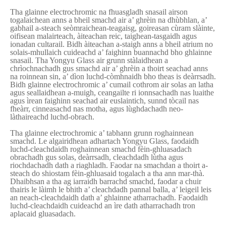
Tha glainne electrochromic na fhuasgladh snasail airson
togalaichean anns a bheil smachd air a’ ghrèin na dhùbhlan, a’
gabhail a-steach seòmraichean-teagaisg, goireasan cùram slàinte,
oifisean malairteach, àiteachan reic, taighean-tasgaidh agus
ionadan cultarail. Bidh àiteachan a-staigh anns a bheil atrium no
solais-mhullaich cuideachd a’ faighinn buannachd bho ghlainne
snasail. Tha Yongyu Glass air grunn stàlaidhean a
chrìochnachadh gus smachd air a’ ghrèin a thoirt seachad anns
na roinnean sin, a’ dìon luchd-còmhnaidh bho theas is deàrrsadh.
Bidh glainne electrochromic a’ cumail cothrom air solas an latha
agus seallaidhean a-muigh, ceangailte ri ionnsachadh nas luaithe
agus ìrean faighinn seachad air euslaintich, sunnd tòcail nas
fheàrr, cinneasachd nas motha, agus lùghdachadh neo-
làthaireachd luchd-obrach.
Tha glainne electrochromic a’ tabhann grunn roghainnean
smachd. Le algairidhean adhartach Yongyu Glass, faodaidh
luchd-cleachdaidh roghainnean smachd fèin-ghluasadach
obrachadh gus solas, deàrrsadh, cleachdadh lùtha agus
riochdachadh dath a riaghladh. Faodar na smachdan a thoirt a-
steach do shiostam fèin-ghluasaid togalach a tha ann mar-thà.
Dhaibhsan a tha ag iarraidh barrachd smachd, faodar a chuir
thairis le làimh le bhith a’ cleachdadh pannal balla, a’ leigeil leis
an neach-cleachdaidh dath a’ ghlainne atharrachadh. Faodaidh
luchd-cleachdaidh cuideachd an ìre dath atharrachadh tron ​​
aplacaid gluasadach.