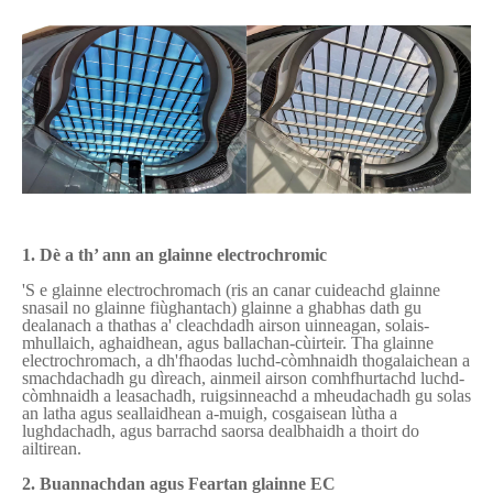
1. Dè a th’ ann an glainne electrochromic
'S e glainne electrochromach (ris an canar cuideachd glainne
snasail no glainne fiùghantach) glainne a ghabhas dath gu
dealanach a thathas a' cleachdadh airson uinneagan, solais-
mhullaich, aghaidhean, agus ballachan-cùirteir. Tha glainne
electrochromach, a dh'fhaodas luchd-còmhnaidh thogalaichean a
smachdachadh gu dìreach, ainmeil airson comhfhurtachd luchd-
còmhnaidh a leasachadh, ruigsinneachd a mheudachadh gu solas
an latha agus seallaidhean a-muigh, cosgaisean lùtha a
lughdachadh, agus barrachd saorsa dealbhaidh a thoirt do
ailtirean.
2. Buannachdan agus Feartan glainne EC