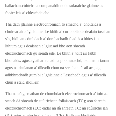
ballachan-cùirteir na companaidh no le solaraiche glainne as
fheàrr leis a’ chleachdaiche.
Tha dath glainne electrochromach fo smachd a’ bholtaids a
chuirear air a’ ghlainne. Le bhith a’ cur bholtaids dealain ìosal an
sàs, bidh an còmhdach a’ dorchachadh fhad ’s a bhios ianan
lithium agus dealanan a’ gluasad bho aon shreath
electrochromach gu sreath eile. Le bhith a’ toirt air falbh
bholtaids, agus ag atharrachadh a phoilearachd, bidh na h-ianan
agus na dealanan a’ tilleadh chun na sreathan tùsail aca, ag
adhbhrachadh gum bi a’ ghlainne a’ lasachadh agus a’ tilleadh
chun a staid shoilleir.
Tha na còig sreathan de chòmhdach electrochromach a’ toirt a-
steach dà shreath de stiùirichean follaiseach (TC); aon shreath
electrochromach (EC) eadar an dà shreath TC; an stiùiriche ian
(IC); agus an electrod-aghaidh (CE). Bidh cur bholtaids