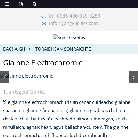
Fòn: 0086-400-089-8280
info@yongyuglass.com
DACHAIGH
TORAIDHEAN SÒNRAICHTE
Glainne Electrochromic
Tuairisgeul Goirid:
'S e glainne electrochromach (ris an canar cuideachd glainne
snasail no glainne fiùghantach) glainne a ghabhas dath gu
dealanach a thathas a' cleachdadh airson uinneagan, solais-
mhullaich, aghaidhean, agus ballachan-cùirteir. Tha glainne
electrochromach, a dh'fhaodas luchd-còmhnaidh