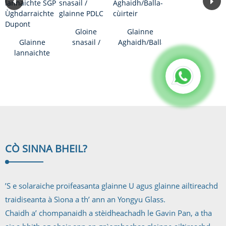
Gloine
Glainne
Glainne
snasail /
Aghaidh/Balla-
lannaichte
glainne
cùirteir
SGP
PDLC
Ùghdarraichte
Dupont
CÒ SINN
A BHEIL?
’S e solaraiche proifeasanta glainne U agus glainne ailtireachd
traidiseanta à Sìona a th’ ann an Yongyu Glass.
Chaidh a’ chompanaidh a stèidheachadh le Gavin Pan, a tha