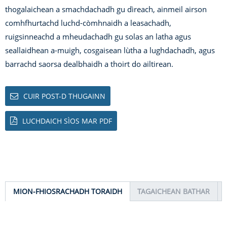
thogalaichean a smachdachadh gu dìreach, ainmeil airson
comhfhurtachd luchd-còmhnaidh a leasachadh,
ruigsinneachd a mheudachadh gu solas an latha agus
seallaidhean a-muigh, cosgaisean lùtha a lughdachadh, agus
barrachd saorsa dealbhaidh a thoirt do ailtirean.
CUIR POST-D THUGAINN
LUCHDAICH SÌOS MAR PDF
MION-FHIOSRACHADH TORAIDH
TAGAICHEAN BATHAR