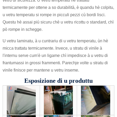
vetru di sicurezza. U vetru temperatu hè trattatu
termicamente per ottene a so durabilità, è quandu hè colpitu,
u vetru temperatu si rompe in picculi pezzi cù bordi lisci.
Questu hè assai più sicuru chè u vetru ricottu o standard, chì
pò rompe in schegge.
U vetru laminatu, à u cuntrariu di u vetru temperatu, ùn hè
micca trattatu termicamente. Invece, u stratu di vinile à
l'internu serve cum'è un ligame chì impedisce à u vetru di
frantumassi in grossi frammenti. Parechje volte u stratu di
vinile finisce per mantene u vetru inseme.
Esposizione di u produttu