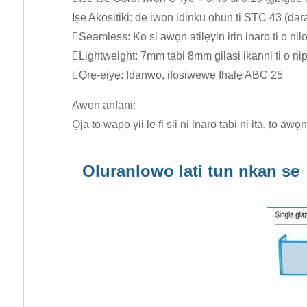
Iṣe Akositiki: de iwọn idinku ohun ti STC 43 (dara j
Seamless: Ko si awọn atilẹyin irin inaro ti o nil
Lightweight: 7mm tabi 8mm gilasi ikanni ti o nip
Ọrẹ-ẹiyẹ: Idanwo, ifosiwewe Ihalẹ ABC 25
Awọn anfani:
Ọja to wapọ yii le fi sii ni inaro tabi ni ita, to
Oluranlowo lati tun nkan se