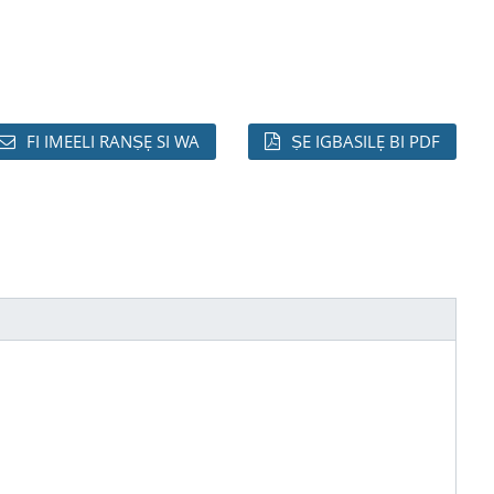
FI IMEELI RANṢẸ SI WA
ṢE IGBASILẸ BI PDF