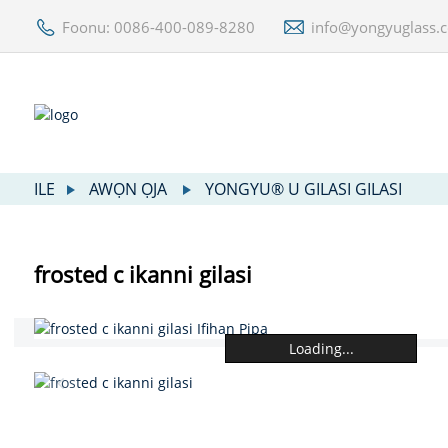
Foonu: 0086-400-089-8280
info@yongyuglass.
ILE
AWỌN ỌJA
YONGYU® U GILASI GILASI
frosted c ikanni gilasi
Loading...