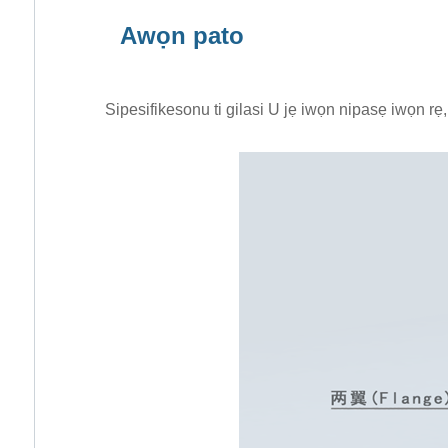
Awọn pato
Sipesifikesonu ti gilasi U jẹ iwọn nipasẹ iwọn rẹ, 