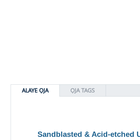
ALAYE ỌJA
ỌJA TAGS
Sandblasted & Acid-etched U