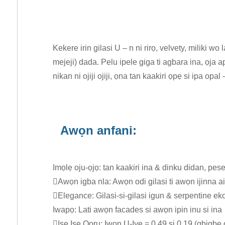
Kekere irin gilasi U – n ni rirọ, velvety, miliki w
mejeji) dada. Pelu ipele giga ti agbara ina, ọja 
nikan ni ojiji ojiji, ọna tan kaakiri ọpẹ si ipa o
Awọn anfani:
Imọlẹ oju-ọjọ: tan kaakiri ina & dinku didan, pese
Awọn igba nla: Awọn odi gilasi ti awọn ijinna a
Elegance: Gilasi-si-gilasi igun & serpentine ek
Iwapọ: Lati awọn facades si awọn ipin inu si ina
Iṣe Iṣe Ooru: Iwọn U-Iye = 0.49 si 0.19 (gbigbe o