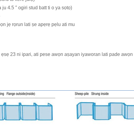
u 4.5 ″ ogiri stud batt ti o ya sọtọ)
o
ọn jẹ rọrun lati ṣe apẹrẹ pẹlu ati mu
 awọn ẹsẹ 23 ni ipari, ati pese awọn aṣayan iyaworan lati pade awọn