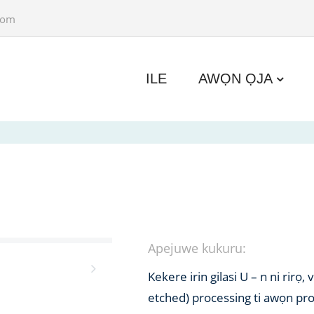
com
ILE
AWỌN ỌJA
Apejuwe kukuru:
Kekere irin gilasi U – n ni rirọ, 
etched) processing ti awọn prof