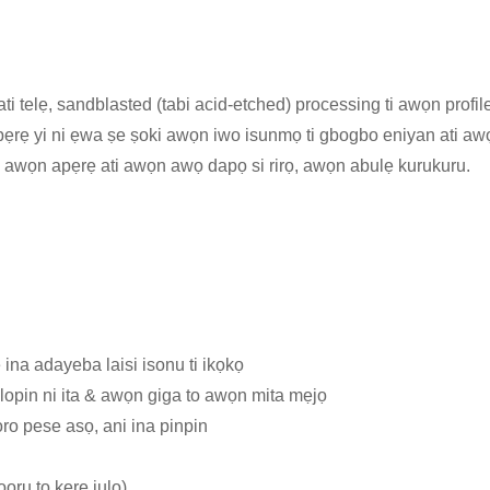
o lati telẹ, sandblasted (tabi acid-etched) processing ti awọn pro
apẹrẹ yi ni ẹwa ṣe ṣoki awọn iwo isunmọ ti gbogbo eniyan ati awọ
pal - awọn apẹrẹ ati awọn awọ dapọ si rirọ, awọn abulẹ kurukuru.
 ina adayeba laisi isonu ti ikọkọ
ilopin ni ita & awọn giga to awọn mita mẹjọ
oro pese asọ, ani ina pinpin
oru to kere julọ)