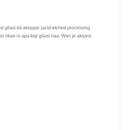
filed gilasi ká akojọpọ (acid-etched processing
n nkan ni apa keji gilasi naa. Wọn jẹ akiyesi