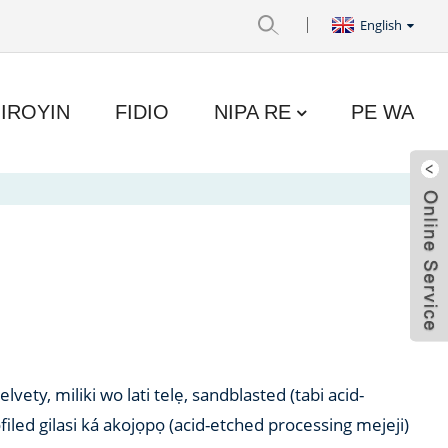
English
IROYIN
FIDIO
NIPA RE
PE WA
velvety, miliki wo lati telẹ, sandblasted (tabi acid-
iled gilasi ká akojọpọ (acid-etched processing mejeji)