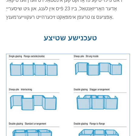
דאס פילזייטיקע פּראָדוקט קען אינסטאַלירט ווערן ווערטיקאַל
אָדער האָריזאָנטאַל, ביז 23 פֿיס אין לענג, און גיט שיסערייַ
אָפּציעס צו טרעפן אימפּאַקט זיכערהייט רעקווייערמענץ.
טעכנישע שטיצע