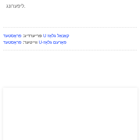
ליפערונג.
פראָסטעד U קאַנאַל גלאָז
פריערדיג:
פראָסטעד U-פאָרעם גלאָז
ווייטער: