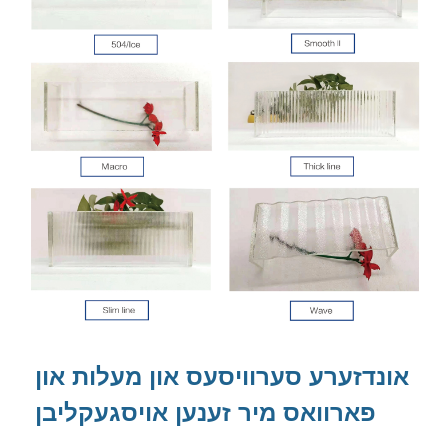
אונדזערע סערוויסעס און מעלות און
פארוואס מיר זענען אויסגעקליבן