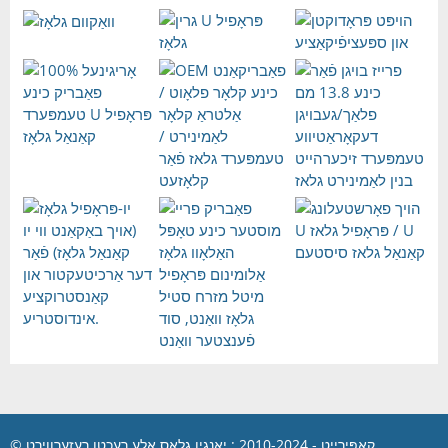
© קאַפּירייט - 2010-2024 : יאָנגיו גלאַס אַלע רעכטן רעזערווירט.