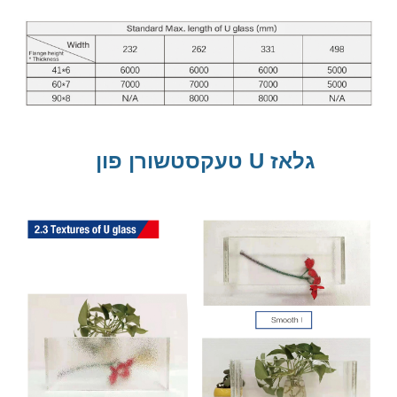
טעקסטשורן פון U גלאז