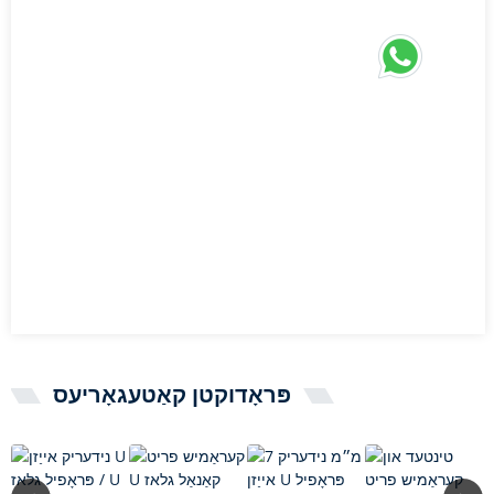
פּראָדוקטן קאַטעגאָריעס