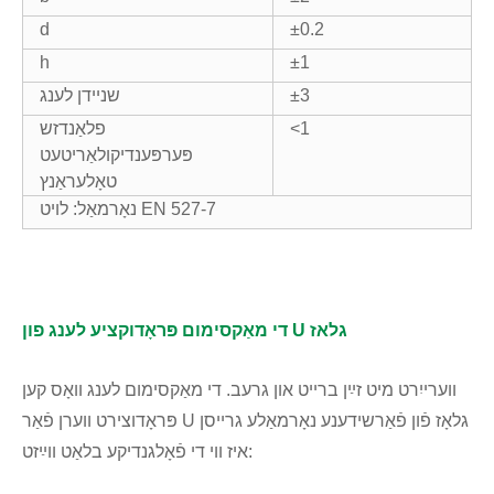
d
±0.2
h
±1
±3
שניידן לענג
<1
פלאַנדזש
פּערפּענדיקולאַריטעט
טאָלעראַנץ
נאָרמאַל: לויט EN 527-7
די מאַקסימום פּראָדוקציע לענג פון U גלאז
ווערייִרט מיט זײַן ברייט און גרעב. די מאַקסימום לענג וואָס קען
פּראָדוצירט ווערן פֿאַר U גלאָז פֿון פֿאַרשידענע נאָרמאַלע גרייסן
איז ווי די פֿאָלגנדיקע בלאַט ווײַזט: