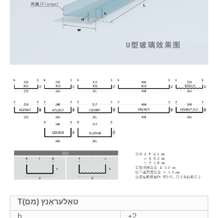
טאָלעראַנץ (מם)
T
b
±2