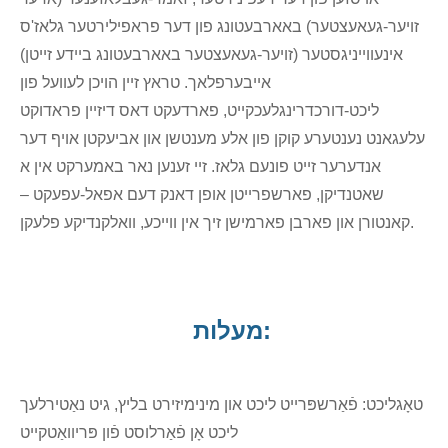
זויער-געאעצטער) באארבעטונג פון דער פראפילירטער גלאז'ס
אינעווייניגסטער (זויער-געאעצטער באארבעטונג ביידע זייטן)
אייבערפלאך. טראץ זיין הויכן לעוועל פון
ליכט-דורכדרינגלעכקייט, פארדעקט דאס דיזיין פראדוקט
עלעגאנט נענטערע קוקן פון אלע מענטשן און אביעקטן אויף דער
אנדערער זייט פונעם גלאז. זיי זענען נאר באמערקט אין א
שאטנדיקן, פארשפרייטן אופן דאנק דעם אפאל-עפעקט –
קאנטורן און פארבן פארמישן זיך אין ווייכע, וואלקנדיקע פלעקן.
מעלות:
טאָגליכט: פֿאַרשפּרייט ליכט און מינימיזירט בליץ, גיט נאַטירלעך
ליכט אָן פֿאַרלוסט פֿון פּריוואַטקייט