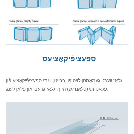
ספּעציפֿיקאַציעס
די ספּעציפֿיקאַציע פֿון U גלאָז ווערט געמאָסטן לויט זײַן ברייט,
פֿלאַנדזש (פֿלאַנדזש) הייך, גלאָז גרעב, און פּלאַן לענג.