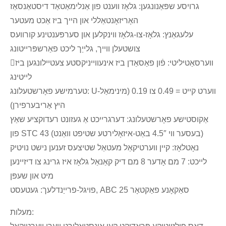
גרויסע שפּאַנונגען: גלאָז ווענט פון אַנלימאַטאַד דיסטאַנסאַז
האָריזאָנטאַללי און הייך ביז אַכט מעטער
עלעגאַנץ: גלאָז-צו-גלאָז ווינקלען און סערפּענטינע קורוועס
צושטעלן ווייך, גלייַך ליכט פאַרשפּרייטונג
ווערסאַטיליטי: פֿון פאַסאַדן ביז אינעווייניקסטע צעטיילונגען ביז
לייטינג
טערמישע פאָרשטעלונג: U-ווערט קייט = 0.49 צו 0.19 (מינימאַל
היץ אַריבערפירן)
אַקוסטישע פאָרשטעלונג: דערגרייכט אַ געזונט רעדוקציע שאַץ
פון STC 43 (בעסער ווי 4.5″ באַט-איזאָלירטע שטיפט וואַנט)
נאָטלאָז: קיין ווערטיקאַל מעטאַל שטיצעס זענען נישט נויטיק
לייכט: 7 מם אָדער 8 מם דיק קאַנאַל גלאָז איז גרינג צו דיזיינען
מיט און שעפּן
פויגל-פרייַנדלעך: געטעסט, ABC סאַקאָנע פאַקטאָר 25
מעלות: