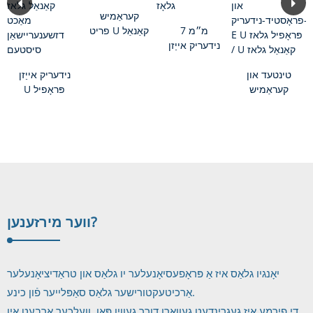
קעראַמיש
7 מ״מ
פריט U קאַנאַל
נידעריק אייַזן
גלאז
U פּראָפיל
טינטעד און
גלאָז
נידעריק אייַזן
קעראַמיש
U פּראָפיל
פריט און
גלאז / U
ראָסטעד-נידעריק-
קאַנאַל גלאז
E...
מאַכט ...
זענען?
ווער מיר
יאָנגיו גלאַס איז אַ פּראָפעסיאָנעלער יו גלאַס און טראַדיציאָנעלער
אַרכיטעקטורישער גלאַס סאַפּלייער פֿון כינע.
די פירמע איז געגרינדעט געוואָרן דורך געווין פּאַן, וועלכער אַרבעט אין