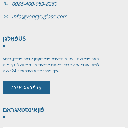
0086-400-089-8280
info@yongyuglass.com
US
פֿאָלגן
פֿאַר פֿראַגעס וועגן אונדזערע פּראָדוקטן אָדער פּרייזן, ביטע
לאָזט אונדז אייער בליצפּאָסט אַדרעס און מיר וועלן זיך מיט
אינערהאלב 24 שעה.
אייך פֿאַרבינדן
אָנפֿרעג איצט
פֿון
אינסטאַגראַם