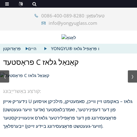
טעלעפאָן: 0086-400-089-8280
info@yongyuglass.com
YONGYU® ו פּראָפיל גלאז
היים
פּראָדוקטן
פראָסטעד C קאַנאַל גלאז
קורצע באַשרייַבונג:
נידעריק-אייזן U גלאז – באקומט זיין ווייכן, סאמעטיקן, מילכיקן אויסזען
פון דער דעפינירטער, זאמדבלאַסטער (אדער זויער-געעטשט)
פּראָצעסירונג פון דער פּראָפילירטער גלאז'ס אינעווייניקסטער
(זויער-געעטשט פּראָצעסירונג ביידע זייטן) ייבערפלאַך.