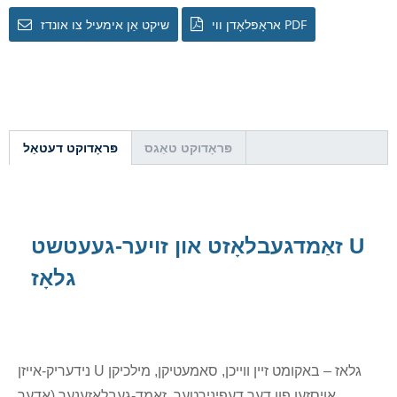
אראָפּלאָדן ווי PDF
שיקט אַן אימעיל צו אונדז
פּראָדוקט טאַגס
פּראָדוקט דעטאַל
זאַמדגעבלאָזט און זויער-געעטשט U
גלאָז
נידעריק-אייזן U גלאז – באקומט זיין ווייכן, סאמעטיקן, מילכיקן
אויסזען פון דער דעפינירטער, זאמד-געבלאזענער (אדער