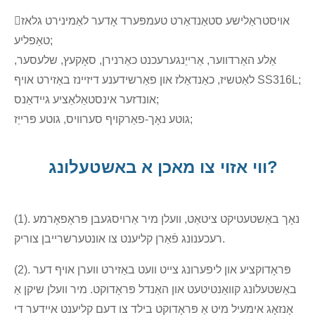
אויסטראַלישע סטאַנדאַרט טעמפּערד אָדער לאַמינירט גלאז
טאַפליע;
אַלע האַרדווער, אַרייַנגערעכנט כאַרנירן, סאָקעץ, שלעסער,
לאַטשיז, כאַנדאַלז און פאַרשידענע דיזיינז באַזירט אויף SS316L;
אונדזער אינסטאַלאַציע גיידאַנס;
גוטע נאָך-פאַרקויף סערוויס, גוטע פּרייַז;
ווי אזוי צו מאכן א באשטעלונג?
(1). נאָך באַשטעטיקט ציטאַט, וועלן מיר אַרויסגעבן פּראָפאָרמע
רעכענונג פֿאַרן קליענט צו אונטערשרייבן צוריק.
(2). פּראָדוקציע און ליפערונג צייט וועט באַזירט ווערן אויף דער
באַשטעלונג קוואַנטיטעט און האַנדל פּראָדוקט. מיר וועלן שיקן אַ
אָנזאָג אימעיל מיט אַ פּראָדוקט בילד צו דעם קליענט איידער די