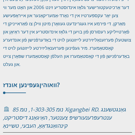
דער אַרכיטעקטורישער גלאָז אינדוסטריע זינט 2006 און האָט מער ווי
צען יאָר עקספּערטיז אין די נאָרד-אַמעריקאַנער און אייראָפּעיִשע
מאַרקן. די פירמע איז געגרינדעט געוואָרן מיטן ווילן צו פֿאַראייניקן די
פֿאָרטײַליקע רעסורסן פֿון בויען די גלאָז אינדוסטריע אין דער ראַיאָן און
צושטעלן פּערזענאַליזירטע לייזונגען לויט די באַדערפֿנישן פֿון אונדזערע
קאַסטאַמערז. מיר געפֿינען פּערזענאַליזירטע לייזונגען לויט די
באַדערפֿנישן פֿון די קאַסטאַמערז און העלפֿן קאַסטאַמערז שפּאָרן צײַט
און געלט.
געפינען אונדז?
וואוהין
נומ 1-303-305, נומ 85 Xigangbei RD. גאַנגטשענג
ענטרעפּרענעורשיפּ צענטער, האַיגאַנג דיסטריקט,
קינהואַנגדאַאָ, העבעי, טשיינאַ