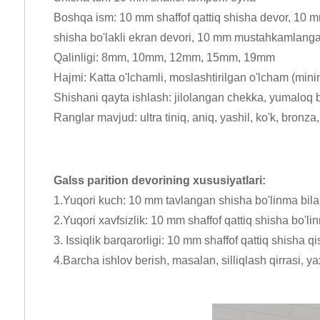
Boshqa ism: 10 mm shaffof qattiq shisha devor, 10 mm
shisha bo'lakli ekran devori, 10 mm mustahkamlangan
Qalinligi: 8mm, 10mm, 12mm, 15mm, 19mm
Hajmi: Katta o'lchamli, moslashtirilgan o'lcham (
Shishani qayta ishlash: jilolangan chekka, yumaloq bu
Ranglar mavjud: ultra tiniq, aniq, yashil, ko'k, bronza
Galss parition devorining xususiyatlari:
1.Yuqori kuch: 10 mm tavlangan shisha bo'linma bilan
2.Yuqori xavfsizlik: 10 mm shaffof qattiq shisha bo'l
3. Issiqlik barqarorligi: 10 mm shaffof qattiq shish
4.Barcha ishlov berish, masalan, silliqlash qirrasi, ya