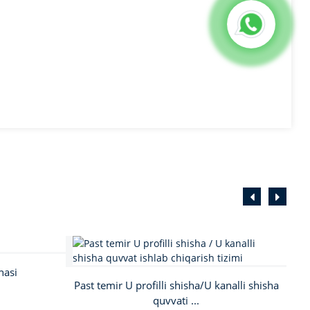
nasi
Past temir U profilli shisha/U kanalli shisha
quvvati ...