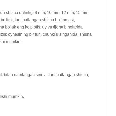
datda shisha qalinligi 8 mm, 10 mm, 12 mm, 15 mm
 bo'limi, laminatlangan shisha bo'linmasi,
 bo'lak eng ko'p ofis, uy va tijorat binolarida
lik oynasining bir turi, chunki u singanida, shisha
ishi mumkin.
lik bilan namlangan sinovli laminatlangan shisha,
lishi mumkin.