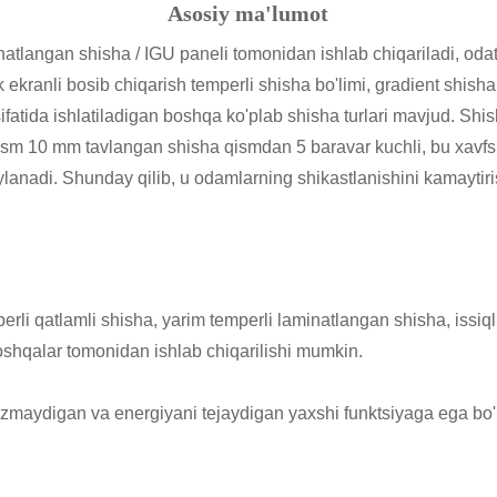
Asosiy ma'lumot
inatlangan shisha / IGU paneli tomonidan ishlab chiqariladi, o
 ekranli bosib chiqarish temperli shisha bo'limi, gradient shisha
fatida ishlatiladigan boshqa ko'plab shisha turlari mavjud. Shisha
 qism 10 mm tavlangan shisha qismdan 5 baravar kuchli, bu xavfsiz
aylanadi. Shunday qilib, u odamlarning shikastlanishini kamaytir
erli qatlamli shisha, yarim temperli laminatlangan shisha, issiq
oshqalar tomonidan ishlab chiqarilishi mumkin.
tkazmaydigan va energiyani tejaydigan yaxshi funktsiyaga ega bo'