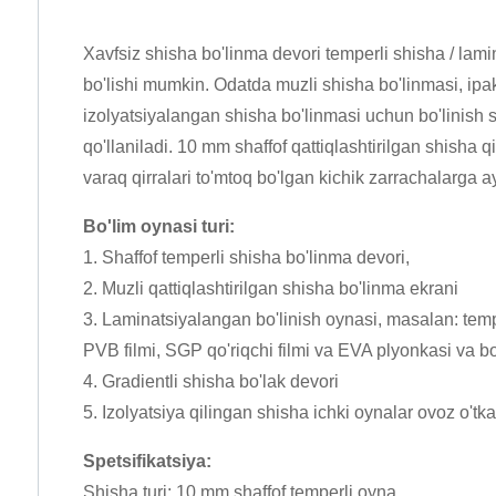
Xavfsiz shisha bo'linma devori temperli shisha / lam
bo'lishi mumkin. Odatda muzli shisha bo'linmasi, ipak
izolyatsiyalangan shisha bo'linmasi uchun bo'linish si
qo'llaniladi. 10 mm shaffof qattiqlashtirilgan shisha
varaq qirralari to'mtoq bo'lgan kichik zarrachalarga 
Bo'lim oynasi turi:
1. Shaffof temperli shisha bo'linma devori,
2. Muzli qattiqlashtirilgan shisha bo'linma ekrani
3. Laminatsiyalangan bo'linish oynasi, masalan: temp
PVB filmi, SGP qo'riqchi filmi va EVA plyonkasi va b
4. Gradientli shisha bo'lak devori
5. Izolyatsiya qilingan shisha ichki oynalar ovoz o'
Spetsifikatsiya:
Shisha turi: 10 mm shaffof temperli oyna