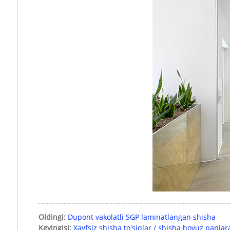
Oldingi:
Dupont vakolatli SGP laminatlangan shisha
Keyingisi:
Xavfsiz shisha to'siqlar / shisha hovuz panjara