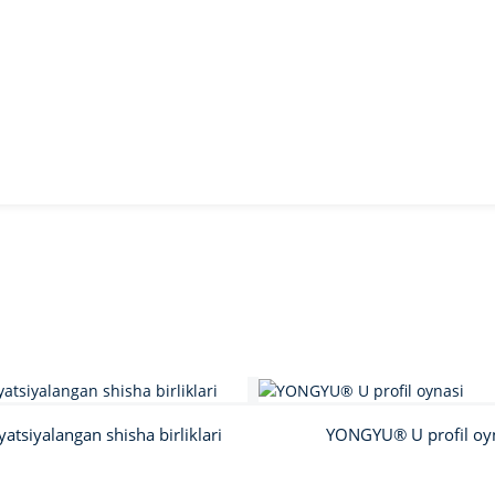
yatsiyalangan shisha birliklari
YONGYU® U profil oy