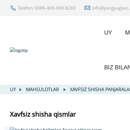
Telefon: 0086-400-089-8280
info@yongyuglass
UY
M
BIZ BILA
UY
MAHSULOTLAR
XAVFSIZ SHISHA PANJARALA
Xavfsiz shisha qismlar