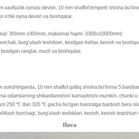
 xavfsizlik oynasi devori, 10 mm shaffof temperli shisha bo'lin
 ichki oyna devori va boshqalar.
minimal: 300mm x300mm, maksimal hajmi: 3300x10000mm)
rchak, burg'ulash teshiklari, kesilgan tishlar, kesish va boshqal
, bosilgan ranglar, muzli va boshqalar.
 solishtirganda, 10 mm shaffof qattiq shisha bo'linma 5 barobar 
inma odamlarning shikastlanishini kamaytirishi mumkin, chunki u 
a qism 250 ℃ dan 320 ℃ gacha bo'lgan haroratga bardosh bera ola
xlitlash burchagi, burg'ulash teshiklari, kesish, kesish tirqishlar
Ilova