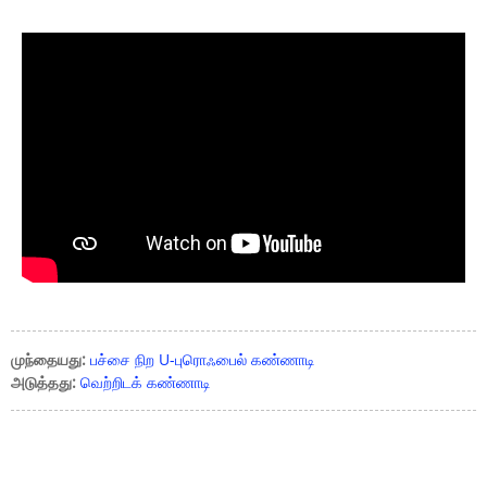
முந்தையது:
பச்சை நிற U-புரொஃபைல் கண்ணாடி
அடுத்தது:
வெற்றிடக் கண்ணாடி