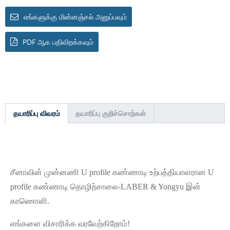
எங்களுக்கு மின்னஞ்சல் அனுப்பவும்
PDF ஆக பதிவிறக்கவும்
தயாரிப்பு விவரம்
தயாரிப்பு குறிச்சொற்கள்
சீனாவின் முன்னணி U profile கண்ணாடி உற்பத்தியாளரான U
profile கண்ணாடி தொழிற்சாலை-LABER & Yongyu இன்
காணொளி.
எங்களை விசாரிக்க வரவேற்கிறோம்!