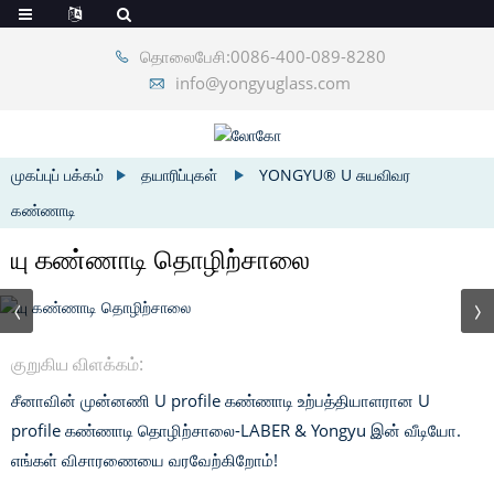
தொலைபேசி:0086-400-089-8280
info@yongyuglass.com
முகப்புப் பக்கம்
தயாரிப்புகள்
YONGYU® U சுயவிவர
கண்ணாடி
யு கண்ணாடி தொழிற்சாலை
குறுகிய விளக்கம்:
சீனாவின் முன்னணி U profile கண்ணாடி உற்பத்தியாளரான U
profile கண்ணாடி தொழிற்சாலை-LABER & Yongyu இன் வீடியோ.
எங்கள் விசாரணையை வரவேற்கிறோம்!