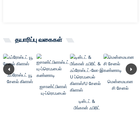
தயாரிப்பு வகைகள்
ஃப்ரோஸ்டட் யூ
சேனல் கிளாஸ்
மென்மையான
ஐசாண்ட்பிளாஸ்டட்
சி சேனல்
யு-ப்ரொஃபைல்
கண்ணாடி
கண்ணாடி
டின்டட் &
பீங்கான் ஃபிரிட்
& ஃப்ரோஸ்டட்-
லோ-இ...