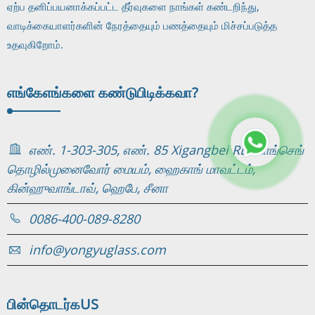
ஏற்ப தனிப்பயனாக்கப்பட்ட தீர்வுகளை நாங்கள் கண்டறிந்து,
வாடிக்கையாளர்களின் நேரத்தையும் பணத்தையும் மிச்சப்படுத்த
உதவுகிறோம்.
எங்கே
எங்களை கண்டுபிடிக்கவா?
எண். 1-303-305, எண். 85 Xigangbei RD. காங்செங்
தொழில்முனைவோர் மையம், ஹைகாங் மாவட்டம்,
கின்ஹுவாங்டாவ், ஹெபே, சீனா
0086-400-089-8280
info@yongyuglass.com
பின்தொடர்க
US