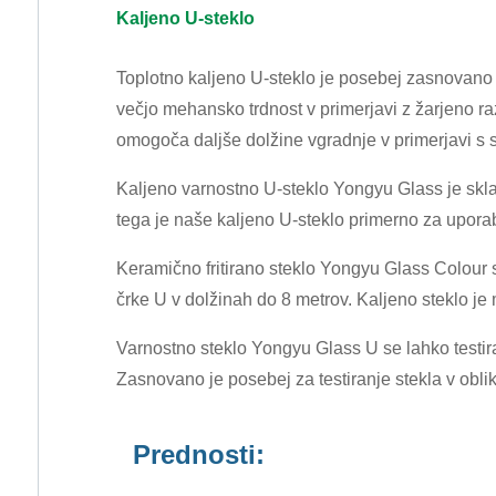
Kaljeno U-steklo
Toplotno kaljeno U-steklo je posebej zasnovano z
večjo mehansko trdnost v primerjavi z žarjeno raz
omogoča daljše dolžine vgradnje v primerjavi s st
Kaljeno varnostno U-steklo Yongyu Glass je sk
tega je naše kaljeno U-steklo primerno za uporabo
Keramično fritirano steklo Yongyu Glass Colour 
črke U v dolžinah do 8 metrov. Kaljeno steklo je 
Varnostno steklo Yongyu Glass U se lahko testir
Zasnovano je posebej za testiranje stekla v oblik
Prednosti: