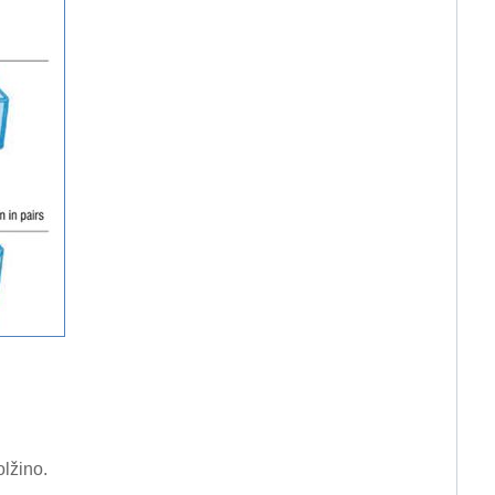
olžino.