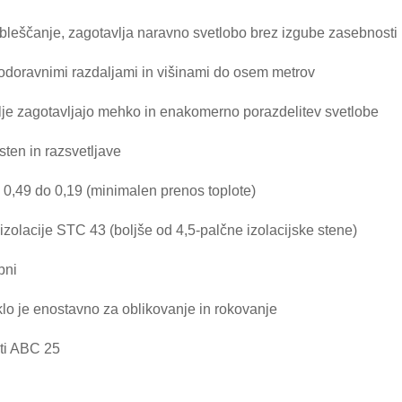
bleščanje, zagotavlja naravno svetlobo brez izgube zasebnosti
vodoravnimi razdaljami in višinami do osem metrov
ulje zagotavljajo mehko in enakomerno porazdelitev svetlobe
sten in razsvetljave
 0,49 do 0,19 (minimalen prenos toplote)
izolacije STC 43 (boljše od 4,5-palčne izolacijske stene)
bni
lo je enostavno za oblikovanje in rokovanje
sti ABC 25