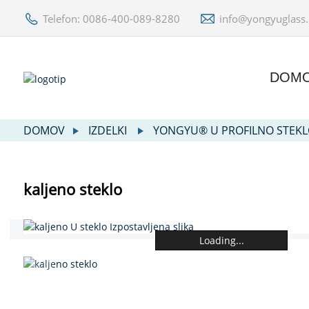
Telefon: 0086-400-089-8280
info@yongyuglass
DOM
DOMOV
IZDELKI
YONGYU® U PROFILNO STEK
kaljeno steklo
Loading...