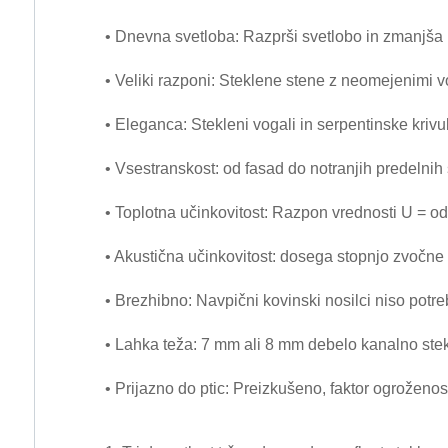
• Dnevna svetloba: Razprši svetlobo in zmanjša 
• Veliki razponi: Steklene stene z neomejenimi 
• Eleganca: Stekleni vogali in serpentinske kriv
• Vsestranskost: od fasad do notranjih predelnih 
• Toplotna učinkovitost: Razpon vrednosti U = od
• Akustična učinkovitost: dosega stopnjo zvočne 
• Brezhibno: Navpični kovinski nosilci niso potre
• Lahka teža: 7 mm ali 8 mm debelo kanalno stek
• Prijazno do ptic: Preizkušeno, faktor ogroženo