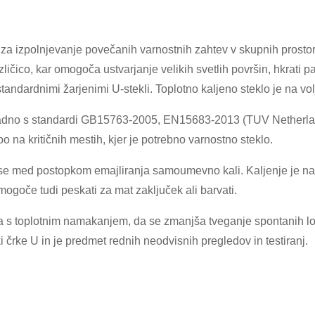
a izpolnjevanje povečanih varnostnih zahtev v skupnih prostorih
ličico, kar omogoča ustvarjanje velikih svetlih površin, hkrati 
andardnimi žarjenimi U-stekli. Toplotno kaljeno steklo je na vo
ladno s standardi GB15763-2005, EN15683-2013 (TUV Netherlan
 na kritičnih mestih, kjer je potrebno varnostno steklo.
se med postopkom emajliranja samoumevno kali. Kaljenje je na vo
mogoče tudi peskati za mat zaključek ali barvati.
a s toplotnim namakanjem, da se zmanjša tveganje spontanih lom
i črke U in je predmet rednih neodvisnih pregledov in testiranj.