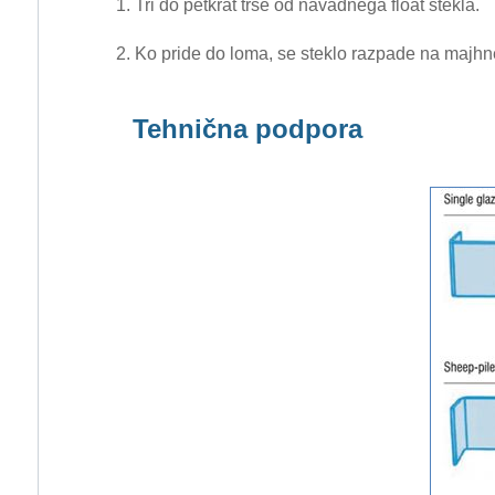
1. Tri do petkrat trše od navadnega float stekla.
2. Ko pride do loma, se steklo razpade na majhne 
Tehnična podpora