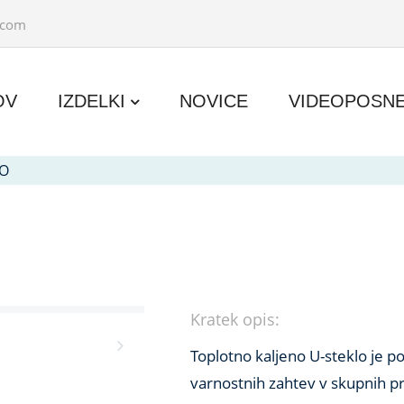
.com
OV
IZDELKI
NOVICE
VIDEOPOSN
LO
Kratek opis:
Toplotno kaljeno U-steklo je 
varnostnih zahtev v skupnih pr