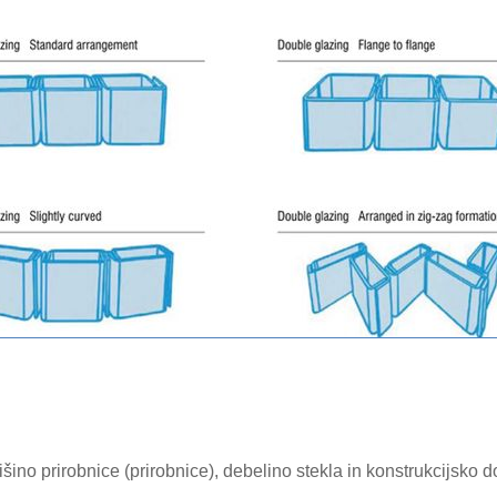
išino prirobnice (prirobnice), debelino stekla in konstrukcijsko d