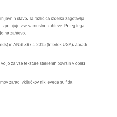
 javnih stavb. Ta različica izdelka zagotavlja
pa izpolnjuje vse varnostne zahteve. Poleg tega
ljo na zahtevo.
ds) in ANSI Z97.1-2015 (Intertek USA). Zaradi
ljo za vse teksture steklenih površin v obliki
ov zaradi vključkov nikljevega sulfida.