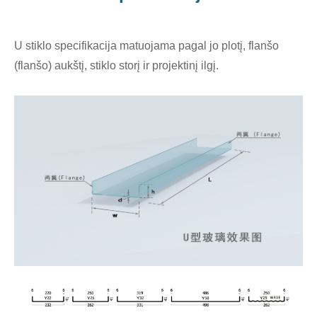
U stiklo specifikacija matuojama pagal jo plotį, flanšo
(flanšo) aukštį, stiklo storį ir projektinį ilgį.