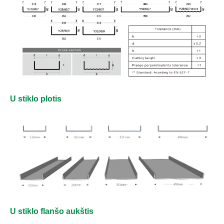
U stiklo plotis
U stiklo flanšo aukštis