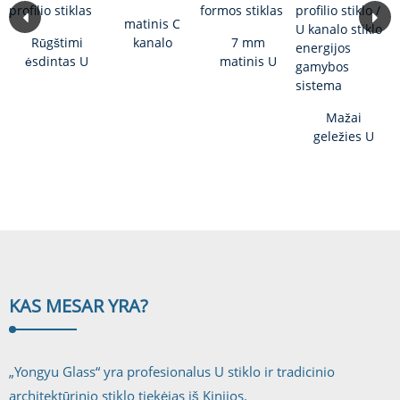
matinis C
Rūgštimi
kanalo
7 mm
ėsdintas U
stiklas
matinis U
profilio
formos
stiklas
stiklas
Mažai
geležies U
profilio
stiklas / U
kanalo stiklo
galia...
KAS MES
AR YRA?
„Yongyu Glass“ yra profesionalus U stiklo ir tradicinio
architektūrinio stiklo tiekėjas iš Kinijos.