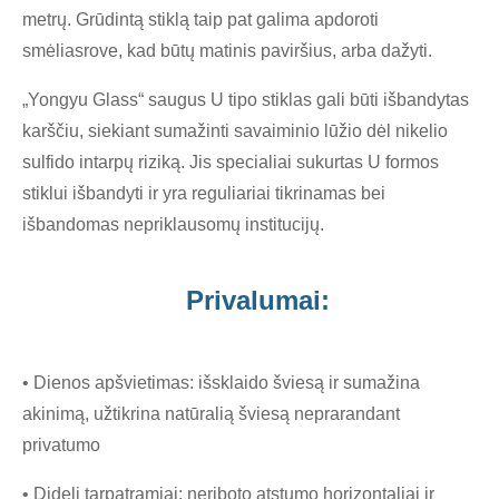
metrų. Grūdintą stiklą taip pat galima apdoroti
smėliasrove, kad būtų matinis paviršius, arba dažyti.
„Yongyu Glass“ saugus U tipo stiklas gali būti išbandytas
karščiu, siekiant sumažinti savaiminio lūžio dėl nikelio
sulfido intarpų riziką. Jis specialiai sukurtas U formos
stiklui išbandyti ir yra reguliariai tikrinamas bei
išbandomas nepriklausomų institucijų.
Privalumai:
• Dienos apšvietimas: išsklaido šviesą ir sumažina
akinimą, užtikrina natūralią šviesą neprarandant
privatumo
• Dideli tarpatramiai: neriboto atstumo horizontaliai ir