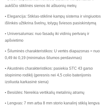
aukščio stiklinės sienos iki aštuonių metrų
• Elegancija: Stiklas-stiklinė kampų sistema ir vingiuotos
išlinkės užtikrina švelnų, tolygų šviesos pasiskirstymą
• Universalumas: nuo fasadų iki vidinių pertvarų ir
apšvietimo
• Šiluminės charakteristikos: U vertės diapazonas = nuo
0,49 iki 0,19 (minimalus šilumos perdavimas)
• Akustinės charakteristikos: pasiekia STC 43 garso
slopinimo rodiklį (geresnis nei 4,5 colio baterijomis
izoliuota karkasinė siena)
• Besiūlės: Nereikia vertikalių metalinių atramų
• Lengvas: 7 mm arba 8 mm storio kanalinį stiklą lengva