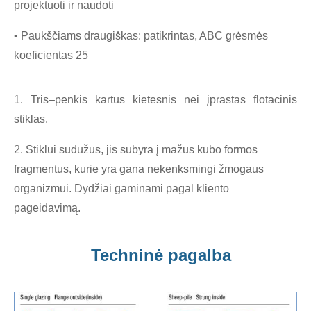
projektuoti ir naudoti
• Paukščiams draugiškas: patikrintas, ABC grėsmės
koeficientas 25
1. Tris–penkis kartus kietesnis nei įprastas flotacinis
stiklas.
2. Stiklui sudužus, jis subyra į mažus kubo formos
fragmentus, kurie yra gana nekenksmingi žmogaus
organizmui. Dydžiai gaminami pagal kliento
pageidavimą.
Techninė pagalba