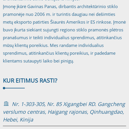
Įmonę įkūrė Gavinas Panas, dirbantis architektūrinio stiklo
pramonėje nuo 2006 m. ir turintis daugiau nei dešimties
metų eksporto patirties Šiaurės Amerikos ir ES rinkose. Įmonė
buvo įkurta siekiant sujungti regiono stiklo pramonės plėtros
pranašumus ir teikti individualius sprendimus, atitinkančius
mūsų klientų poreikius. Mes randame individualius
sprendimus, atitinkančius klientų poreikius, ir padedame
klientams sutaupyti laiko bei pinigų.
KUR EITI
MUS RASTI?
Nr. 1-303-305, Nr. 85 Xigangbei RD. Gangcheng
verslumo centras, Haigang rajonas, Qinhuangdao,
Hebei, Kinija