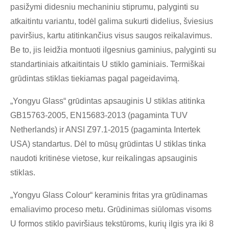
pasižymi didesniu mechaniniu stiprumu, palyginti su
atkaitintu variantu, todėl galima sukurti didelius, šviesius
paviršius, kartu atitinkančius visus saugos reikalavimus.
Be to, jis leidžia montuoti ilgesnius gaminius, palyginti su
standartiniais atkaitintais U stiklo gaminiais. Termiškai
grūdintas stiklas tiekiamas pagal pageidavimą.
„Yongyu Glass“ grūdintas apsauginis U stiklas atitinka
GB15763-2005, EN15683-2013 (pagaminta TUV
Netherlands) ir ANSI Z97.1-2015 (pagaminta Intertek
USA) standartus. Dėl to mūsų grūdintas U stiklas tinka
naudoti kritinėse vietose, kur reikalingas apsauginis
stiklas.
„Yongyu Glass Colour“ keraminis fritas yra grūdinamas
emaliavimo proceso metu. Grūdinimas siūlomas visoms
U formos stiklo paviršiaus tekstūroms, kurių ilgis yra iki 8