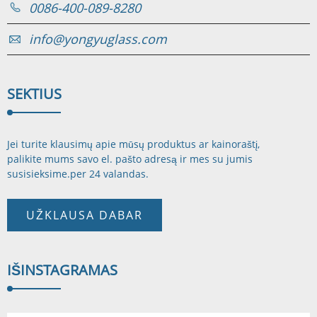
0086-400-089-8280
info@yongyuglass.com
SEKTI
US
Jei turite klausimų apie mūsų produktus ar kainoraštį,
palikite mums savo el. pašto adresą ir mes su jumis
susisieksime.
per 24 valandas.
UŽKLAUSA DABAR
IŠ
INSTAGRAMAS