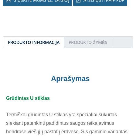
SIŲSKITE MUMS EL. LAIŠKĄ
ATSISIŲSTI KAIP PDF
PRODUKTO INFORMACIJA
PRODUKTO ŽYMĖS
Aprašymas
Grūdintas U stiklas
Termiškai grūdintas U stiklas yra specialiai sukurtas
siekiant patenkinti padidintus saugos reikalavimus
bendrose viešųjų pastatų erdvėse. Šis gaminio variantas