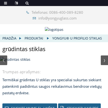
Telefonas: 0086-400-089-8280
info@yongyuglass.com
PRADŽIA
PRODUKTAI
YONGYU® U PROFILIO STIKLAS
grūdintas stiklas
Trumpas aprašymas:
Termiškai grūdintas U stiklas yra specialiai sukurtas siekiant
patenkinti padidintus saugos reikalavimus bendrose viešųjų
pastatų erdvėse.