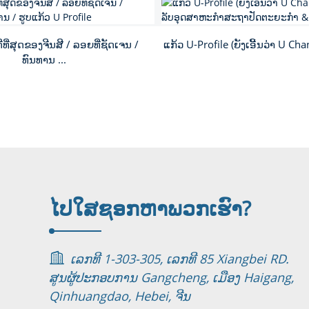
ີທີ່ສຸດຂອງຈີນສີ / ລອຍທີ່ຊັດເຈນ /
ແກ້ວ U-Profile (ຍັງເອີ້ນວ່າ U Cha
ທົນທານ ...
ໄປໃສ
ຊອກ​ຫາ​ພວກ​ເຮົາ​?
ເລກທີ 1-303-305, ເລກທີ 85 Xiangbei RD.
ສູນຜູ້ປະກອບການ Gangcheng, ເມືອງ Haigang,
Qinhuangdao, Hebei, ຈີນ