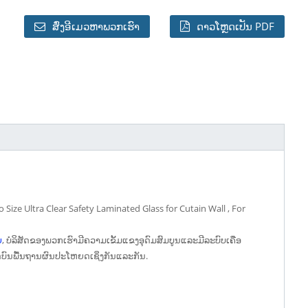
ສົ່ງອີເມວຫາພວກເຮົາ
ດາວໂຫຼດເປັນ PDF
ize Ultra Clear Safety Laminated Glass for Cutain Wall , For
ຍ
, ບໍລິສັດຂອງພວກເຮົາມີຄວາມເຂັ້ມແຂງອຸດົມສົມບູນແລະມີລະບົບເຄືອ
ນ​ພື້ນ​ຖານ​ຜົນ​ປະ​ໂຫຍດ​ເຊິ່ງ​ກັນ​ແລະ​ກັນ​.