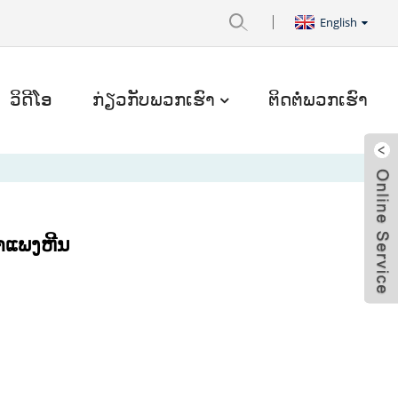
English
ວິດີໂອ
ກ່ຽວກັບພວກເຮົາ
ຕິດຕໍ່ພວກເຮົາ
າແພງຫີນ