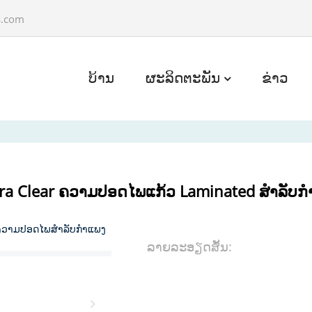
s.com
ບ້ານ
ຜະລິດຕະພັນ
ຂ່າວ
 Clear ຄວາມປອດໄພແກ້ວ Laminated ສໍາລັບກໍ
ລາຍ​ລະ​ອຽດ​ສັ້ນ​: