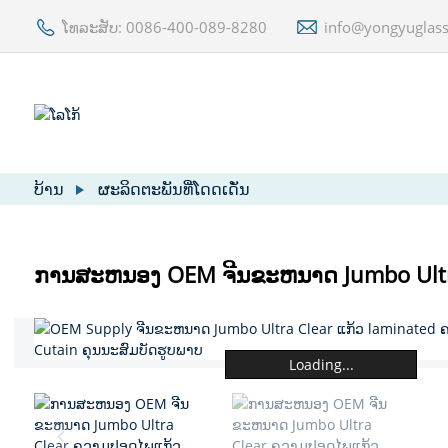
ໂທລະສັບ: 0086-400-089-8280
info@yongyuglas
ບ້ານ
ຜະລິດຕະພັນທີ່ໂດດເດັ່ນ
ການສະຫນອງ OEM ຈີນຂະຫນາດ Jumbo Ultra
Loading...