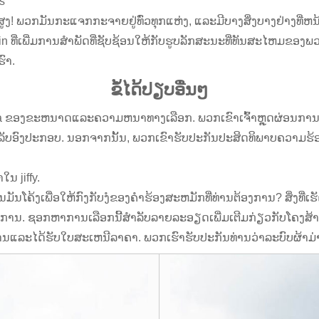
s
ກສູງ! ພວກມັນກະແຈກກະຈາຍຢູ່ທົ່ວທຸກແຫ່ງ, ແລະມີບາງສິ່ງບາງຢ່າງທີ່ຫນ
ເພີ່ມການສໍາພັດທີ່ຊັບຊ້ອນໃຫ້ກັບຮູບລັກສະນະທີ່ທັນສະໄຫມຂອງພວກເຂົ
ົາ.
ຂໍ້ໄດ້ປຽບອື່ນໆ
ra ຂອງຂະຫນາດແລະຄວາມຫນາທາງເລືອກ. ພວກເຂົາເຈົ້າຫຼຸດຜ່ອນການ 
ົງປະກອບ. ນອກຈາກນັ້ນ, ພວກເຂົາຮັບປະກັນປະສິດທິພາບຄວາມຮ້ອນທ
ໃນ jiffy.
ມັນໂຄ້ງເພື່ອໃຫ້ກົງກັບງໍຂອງຄໍາຮ້ອງສະຫມັກທີ່ທ່ານຕ້ອງການ? ສິ່ງທີ່
ນ. ຊອກຫາການເລືອກນີ້ສໍາລັບລາຍລະອຽດເພີ່ມເຕີມກ່ຽວກັບໂຄງສ້າງ,
ນແລະໄດ້ຮັບໃບສະເຫນີລາຄາ. ພວກເຮົາຮັບປະກັນທ່ານວ່າລະບົບຜ້າມ່າ