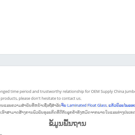
nged time period and trustworthy relationship for OEM Supply China Jumbo S
products, please don't hesitate to contact us.
ນານແລະຄວາມສໍາພັນທີ່ຫນ້າເຊື່ອຖືສໍາລັບ
ຈີນ Laminated Float Glass
,
ແກ້ວນິລະໄພລອ
າດ​ສ້າງ​ການ​ພົວ​ພັນ​ທຸ​ລະ​ກິດ​ທີ່​ດີ​ກັບ​ລູກ​ຄ້າ​ທັງ​ຫມົດ​ຈາກ​ພາຍ​ໃນ​ແລະ​ຕ່າງ​ປະ​ເທດ​ບົ
ຂໍ້ມູນພື້ນຖານ