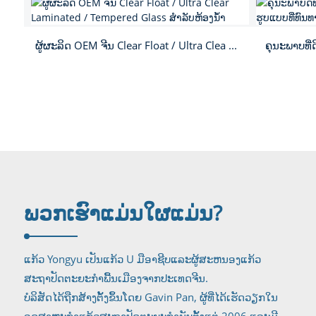
ຜູ້ຜະລິດ OEM ຈີນ Clear Float / Ultra Clea ...
ຄຸນະພາບທີ່ດ
ພວກເຮົາແມ່ນໃຜ
ແມ່ນ?
ແກ້ວ Yongyu ເປັນແກ້ວ U ມືອາຊີບແລະຜູ້ສະຫນອງແກ້ວ
ສະຖາປັດຕະຍະກໍາພື້ນເມືອງຈາກປະເທດຈີນ.
ບໍລິສັດໄດ້ຖືກສ້າງຕັ້ງຂຶ້ນໂດຍ Gavin Pan, ຜູ້ທີ່ໄດ້ເຮັດວຽກໃນ
ອຸດສາຫະກໍາແກ້ວສະຖາປັດຕະຍະກໍານັບຕັ້ງແຕ່ 2006 ແລະມີ