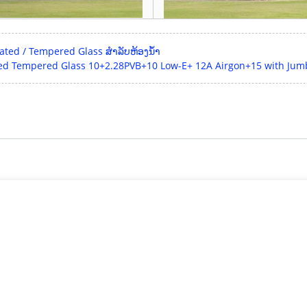
nated / Tempered Glass ສໍາລັບຫ້ອງນ້ໍາ
 Laminated Tempered Glass 10+2.28PVB+10 Low-E+ 12A Airgon+15 with 