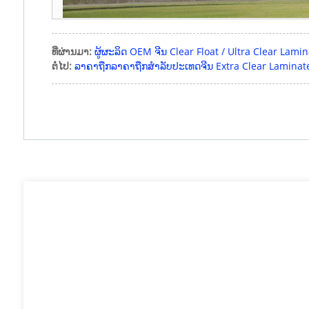
ທີ່ຜ່ານມາ:
ຜູ້ຜະລິດ OEM ຈີນ Clear Float / Ultra Clear Lami
ຕໍ່ໄປ:
ລາ​ຄາ​ຖືກ​ລາ​ຄາ​ຖືກ​ສໍາ​ລັບ​ປະ​ເທດ​ຈີນ Extra Clear