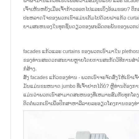
ຝາຜ້າມ່ານແກ້ວທີ່ເຮັດເພື່ອຄວາມສົມບູນແບບ ແລະ facade
ເຈົ້າເຫັນຫຍັງເມື່ອເຈົ້າກ້າວອອກໄປແລະເບິ່ງອ້ອມຮອບ? ຕຶ
ປະຫລາດໃຈຂອງພວກເຂົາແມ່ນເຕັມໄປດ້ວຍຝາແກ້ວ curtain ທີ່
ຍາມສະຫນອງໃນທຸກຊິ້ນດຽວຂອງຜະລິດຕະພັນຂອງພວກເຮ
facades ແກ້ວແລະ curtains ຂອງພວກເຮົາມາໃນ pletho
ຂອງທ່ານສະດວກສະບາຍຫຼາຍໂດຍການສະກັດວິທີການສໍາລັບອ
ກໍ່ສ້າງ.
ສັ່ງ facades ແກ້ວຂອງທ່ານ - ພວກເຮົາຈະຈັດສົ່ງໃຫ້ເຂົາເຈົ້າ
ມັນແມ່ນຂະຫນາດ jumbo ທີ່ເຈົ້າຢາກໄດ້ບໍ? ຫຼືທ່ານຕ້ອງການ
ແມ່ນວ່າພວກເຮົາສາມາດສະຫນອງທີ່ເຫມາະສົມກັບທຸກໂຄງກາ
ຕິດຕໍ່ພວກເຮົາເພື່ອປຶກສາຫາລືລາຍລະອຽດໂຄງການຂອງທ່າ