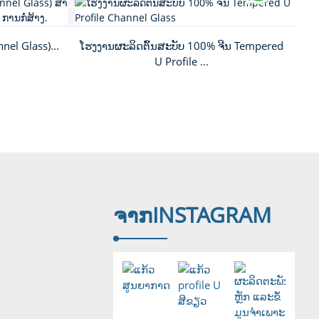
nnel Glass)...
ໂຮງງານຜະລິດຕົ້ນສະບັບ 100% ຈີນ Tempered
ກາ
U Profile ...
ຈາກ
INSTAGRAM