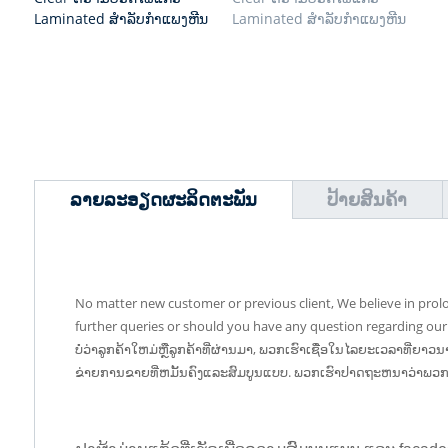
ລາຍລະອຽດຜະລິດຕະພັນ
ປ້າຍສິນຄ້າ
No matter new customer or previous client, We believe in prolo
further queries or should you have any question regarding our 
ບໍ່ວ່າລູກຄ້າໃຫມ່ຫຼືລູກຄ້າທີ່ຜ່ານມາ, ພວກເຮົາເຊື່ອໃນໄລຍະເວລາທີ່ຍາວ
ຂ່າຍການຂາຍທີ່ຫມັ້ນຄົງແລະສົມບູນແບບ. ພວກ​ເຮົາ​ປາດ​ຖະ​ຫນາ​ວ່າ​ພວກ​ເຮົາ​ສາ​ມ