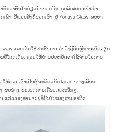
້າຕື່ນຕາຕື່ນໃຈກ່ຽວກັບພວກມັນ. ຮູບລັກສະນະທີ່ຫນ້າ
າ. ນີ້ແມ່ນສິ່ງທີ່ພວກເຮົາ, ຢູ່ Yongyu Glass, ພະຍາ
sway ແລະເຮັດໃຫ້ປະສົບການດໍາລົງຊີວິດຫຼືການເຮັດວຽກ
ີ່ໂດດເດັ່ນ, ຊ່ວຍໃຫ້ທ່ານປະຫຍັດຄ່າໃຊ້ຈ່າຍໃນການ
ເຮັດໃຫ້ພວກເຮົາເປັນຜູ້ຜະລິດແກ້ວ facade ທາງເລືອກ
 ຮູບຮ່າງ, ປະເພດການເຄືອບ, ແລະອື່ນໆ.
ນແກ້ວຂອງທ່ານຈະຢູ່ທີ່ນັ້ນໃນສອງສາມອາທິດ!