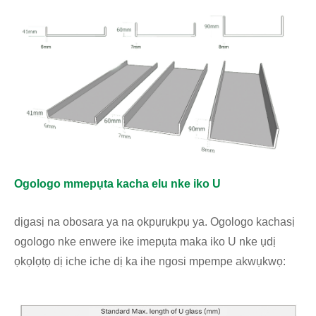
Ogologo mmepụta kacha elu nke iko U
dịgasị na obosara ya na ọkpụrụkpụ ya. Ogologo kachasị
ogologo nke enwere ike imepụta maka iko U nke ụdị
ọkọlọtọ dị iche iche dị ka ihe ngosi mpempe akwụkwọ: