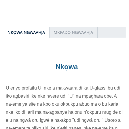
NKỌWA NGWAAHỊA
MKPADO NGWAAHỊA
Nkọwa
U enyo profaịlụ U, nke a makwaara dị ka U-glass, bụ ụdị
iko agbasiri ike nke nwere udi "U" na mpaghara obe. A
na-eme ya site na kpo oku okpukpu abụọ ma ọ bụ karịa
nke iko dị larịị ma na-agbanye ha ọnụ n'okpuru nrụgide dị
elu na ngwá ọrụ ígwè a na-akpọ "ụdị ngwá ọrụ." Usoro a
na-emepụta njikọ siri ike n'etiti panes, nke na-eme ka ọ