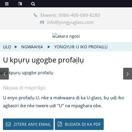
Ekwentị: 0086-400-089-8280
info@yongyuglass.com
ỤLỌ
NGWAAHỊA
YONGYU® U IKO PROFAỊLỤ
U kpụrụ ugogbe profaịlụ
Nkọwa dị mkpirikpi:
U enyo profaịlụ U, nke a makwaara dị ka U-glass, bụ ụdị iko
agbasiri ike nke nwere udi "U" na mpaghara obe.
ZITERE ANYỊ EMAIL
BUDATA DỊ KA PDF