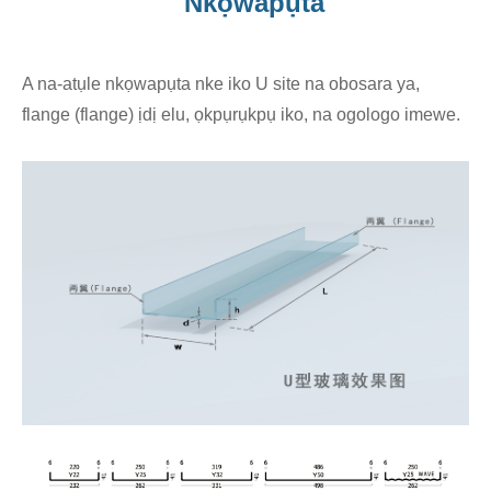
Nkọwapụta
A na-atụle nkọwapụta nke iko U site na obosara ya,
flange (flange) ịdị elu, ọkpụrụkpụ iko, na ogologo imewe.