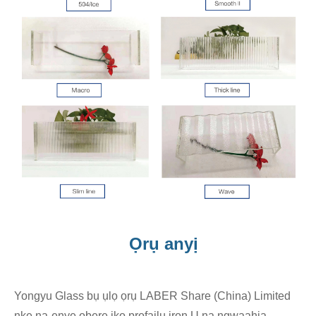
Ọrụ anyị
Yongyu Glass bụ ụlọ ọrụ LABER Share (China) Limited
nke na-enye obere iko profaịlụ iron U na ngwaahịa