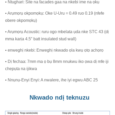
• Ntughari: Site na facades gaa na nkebi ime na ọkụ
• Arụmọrụ okpomọkụ: Oke U-Uru = 0.49 ruo 0.19 (nfefe
obere okpomọkụ)
• Arụmọrụ Acoustic: ruru ogo mbelata ụda nke STC 43 (dị
mma karịa 4.5″ batt insulated stud wall)
• enweghị nkebi: Enweghị nkwado ọla kwụ ọtọ achọrọ
• Dị fechaa: 7mm ma ọ bụ 8mm nnukwu iko ọwa dị mfe iji
chepụta na ijikwa
• Nnụnụ-Enyi Enyi: A nwalere, ihe iyi egwu ABC 25
Nkwado ndị teknuzu