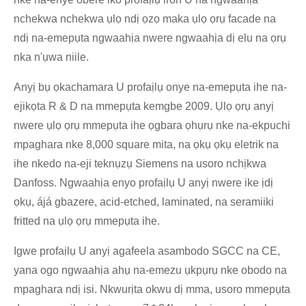
nchekwa nchekwa ụlọ ndị ọzọ maka ụlọ ọrụ facade na
ndị na-emepụta ngwaahịa nwere ngwaahịa dị elu na ọrụ
nka n'ụwa niile.
Anyị bụ ọkachamara U profaịlụ onye na-emepụta ihe na-
ejikọta R & D na mmepụta kemgbe 2009. Ụlọ ọrụ anyị
nwere ụlọ ọrụ mmepụta ihe ọgbara ọhụrụ nke na-ekpuchi
mpaghara nke 8,000 square mita, na ọkụ ọkụ eletrik na
ihe nkedo na-eji teknụzụ Siemens na usoro nchịkwa
Danfoss. Ngwaahịa enyo profaịlụ U anyị nwere ike ịdị
ọkụ, ájá gbazere, acid-etched, laminated, na seramiiki
fritted na ụlọ ọrụ mmepụta ihe.
Igwe profaịlụ U anyị agafeela asambodo SGCC na CE,
yana ogo ngwaahịa ahụ na-emezu ụkpụrụ nke obodo na
mpaghara ndị isi. Nkwurịta okwu dị mma, usoro mmepụta