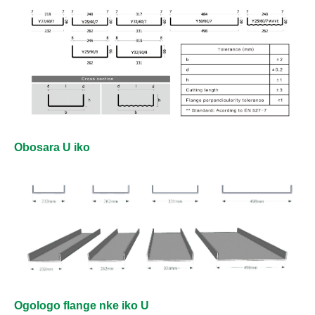
Obosara U iko
Ogologo flange nke iko U