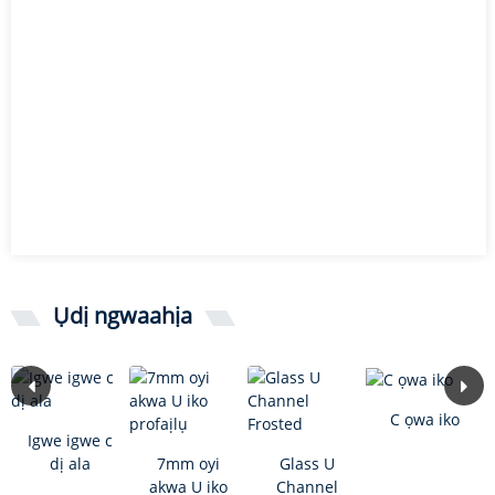
Ụdị ngwaahịa
C ọwa iko
Igwe igwe c
dị ala
7mm oyi
Glass U
akwa U iko
Channel