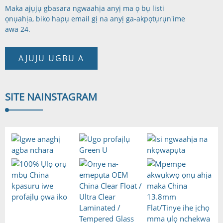
Maka ajụjụ gbasara ngwaahịa anyị ma ọ bụ listi
ọnụahịa, biko hapụ email gị na anyị ga-akpọtụrụ
n'ime
awa 24.
AJUJU UGBU A
SITE NA
INSTAGRAM