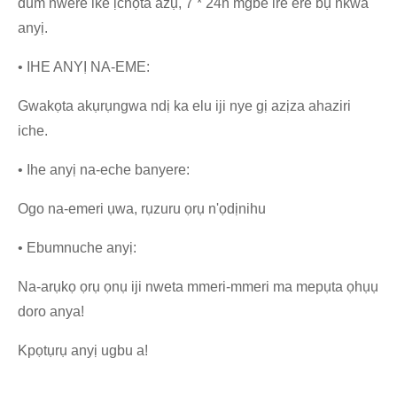
dum nwere ike ịchọta azụ, 7 * 24h mgbe ire ere bụ nkwa
anyị.
• IHE ANYỊ NA-EME:
Gwakọta akụrụngwa ndị ka elu iji nye gị azịza ahaziri
iche.
• Ihe anyị na-eche banyere:
Ogo na-emeri ụwa, rụzuru ọrụ n'ọdịnihu
• Ebumnuche anyị:
Na-arụkọ ọrụ ọnụ iji nweta mmeri-mmeri ma mepụta ọhụụ
doro anya!
Kpọtụrụ anyị ugbu a!