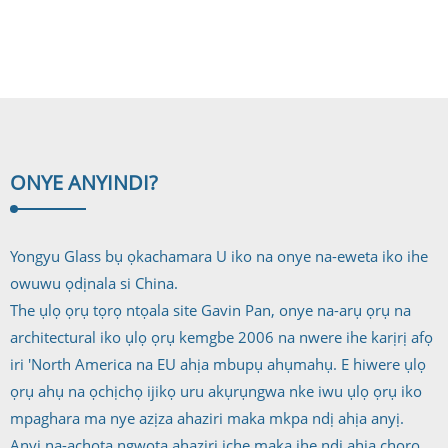
profaịlụ
Frosted
ONYE ANYI
NDI?
Yongyu Glass bụ ọkachamara U iko na onye na-eweta iko ihe
owuwu ọdịnala si China.
The ụlọ ọrụ tọrọ ntọala site Gavin Pan, onye na-arụ ọrụ na
architectural iko ụlọ ọrụ kemgbe 2006 na nwere ihe karịrị afọ
iri 'North America na EU ahịa mbupụ ahụmahụ. E hiwere ụlọ
ọrụ ahụ na ọchịchọ ijikọ uru akụrụngwa nke iwu ụlọ ọrụ iko
mpaghara ma nye azịza ahaziri maka mkpa ndị ahịa anyị.
Anyị na-achọta ngwọta ahaziri iche maka ihe ndị ahịa chọrọ