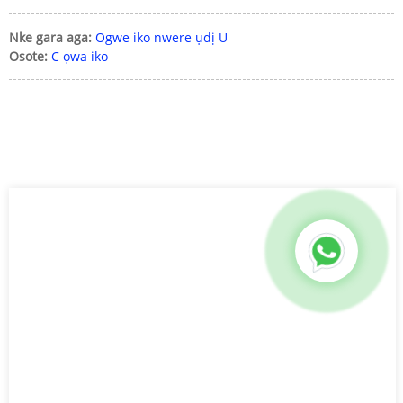
Nke gara aga:
Ogwe iko nwere ụdị U
Osote:
C ọwa iko