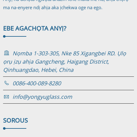
ma na-enyere ndị ahịa aka ịchekwa oge na ego.
EBE AGA
CHỌTA ANYỊ?
Nọmba 1-303-305, Nke 85 Xigangbei RD. Ụlọ
ọrụ ịzụ ahịa Gangcheng, Haigang District,
Qinhuangdao, Hebei, China
0086-400-089-8280
info@yongyuglass.com
SORO
US