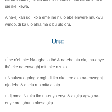
sie ike ikewa.
A na-ejikarị ụdị iko a eme ihe n'ụlọ ebe enwere nnukwu
windo, dị ka ụlọ ahịa ma ọ bụ ụlọ ọrụ.
Uru:
• Ìhè n'ehihie: Na-agbasa ìhè & na-ebelata ọkụ, na-enye
ìhè eke na-enweghị mfu nke nzuzo
• Nnukwu ogologo: mgbidi iko nke tere aka na-enweghị
njedebe & dị elu ruo mita asatọ
• ịdị mma: Nkuku iko na-enyo enyo & akụkụ agwọ na-
enye nro, ọbụna nkesa ọkụ