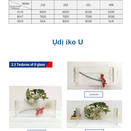
Ụdị iko U