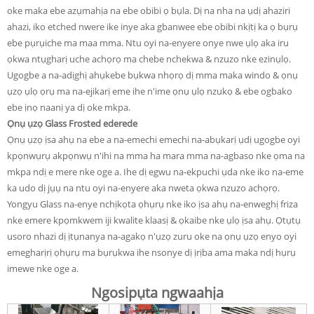
oke maka ebe azụmahịa na ebe obibi ọ bụla. Dị na nha na ụdị ahaziri
ahazi, iko etched nwere ike inye aka gbanwee ebe obibi nkịtị ka ọ bụrụ
ebe pụrụiche ma maa mma. Ntu oyi na-enyere onye nwe ụlọ aka iru
ọkwa ntụgharị uche achọrọ ma chebe nchekwa & nzuzo nke ezinụlọ.
Ugogbe a na-adịghị ahụkebe bụkwa nhọrọ dị mma maka windo & ọnụ
ụzọ ụlọ ọrụ ma na-ejikarị eme ihe n'ime ọnụ ụlọ nzukọ & ebe ogbako
ebe ịnọ naanị ya dị oke mkpa.
Ọnụ ụzọ Glass Frosted ederede
Ọnụ ụzọ ịsa ahụ na ebe a na-emechi emechi na-abụkarị ụdị ugogbe oyi
kpọnwụrụ akpọnwụ n'ihi na mma ha mara mma na-agbaso nke ọma na
mkpa ndị e mere nke oge a. Ihe dị egwu na-ekpuchi ụda nke iko na-eme
ka udo dị jụụ na ntu oyi na-enyere aka nweta ọkwa nzuzo achọrọ.
Yongyu Glass na-enye nchịkọta ọhụrụ nke iko ịsa ahụ na-enweghị friza
nke emere kpọmkwem iji kwalite klaasị & ọkaibe nke ụlọ ịsa ahụ. Ọtụtụ
usoro nhazi dị ịtụnanya na-agakọ n'ụzọ zuru oke na ọnụ ụzọ enyo oyi
emegharịrị ọhụrụ ma bụrụkwa ihe nsonye dị ịrịba ama maka ndị hụrụ
imewe nke oge a.
Ngosipụta ngwaahịa