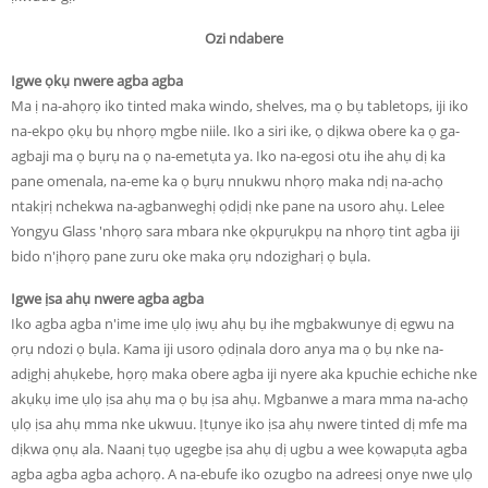
Ozi ndabere
Igwe ọkụ nwere agba agba
Ma ị na-ahọrọ iko tinted maka windo, shelves, ma ọ bụ tabletops, iji iko
na-ekpo ọkụ bụ nhọrọ mgbe niile. Iko a siri ike, ọ dịkwa obere ka ọ ga-
agbaji ma ọ bụrụ na ọ na-emetụta ya. Iko na-egosi otu ihe ahụ dị ka
pane omenala, na-eme ka ọ bụrụ nnukwu nhọrọ maka ndị na-achọ
ntakịrị nchekwa na-agbanweghị ọdịdị nke pane na usoro ahụ. Lelee
Yongyu Glass 'nhọrọ sara mbara nke ọkpụrụkpụ na nhọrọ tint agba iji
bido n'ịhọrọ pane zuru oke maka ọrụ ndozigharị ọ bụla.
Igwe ịsa ahụ nwere agba agba
Iko agba agba n'ime ime ụlọ ịwụ ahụ bụ ihe mgbakwunye dị egwu na
ọrụ ndozi ọ bụla. Kama iji usoro ọdịnala doro anya ma ọ bụ nke na-
adịghị ahụkebe, họrọ maka obere agba iji nyere aka kpuchie echiche nke
akụkụ ime ụlọ ịsa ahụ ma ọ bụ ịsa ahụ. Mgbanwe a mara mma na-achọ
ụlọ ịsa ahụ mma nke ukwuu. Ịtụnye iko ịsa ahụ nwere tinted dị mfe ma
dịkwa ọnụ ala. Naanị tụọ ugegbe ịsa ahụ dị ugbu a wee kọwapụta agba
agba agba agba achọrọ. A na-ebufe iko ozugbo na adreesị onye nwe ụlọ