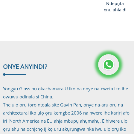
Size Ugboro
ọkachamara
Ndepụta
abụọ
China Prod
ọnụ ahịa dị
Insulati...
...
ọnụ ala
maka China
Extra Clear
Laminated...
ONYE ANYI
NDI?
Yongyu Glass bụ ọkachamara U iko na onye na-eweta iko ihe
owuwu ọdịnala si China.
The ụlọ ọrụ tọrọ ntọala site Gavin Pan, onye na-arụ ọrụ na
architectural iko ụlọ ọrụ kemgbe 2006 na nwere ihe karịrị afọ
iri 'North America na EU ahịa mbupụ ahụmahụ. E hiwere ụlọ
ọrụ ahụ na ọchịchọ ijikọ uru akụrụngwa nke iwu ụlọ ọrụ iko