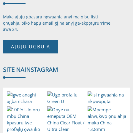
Maka ajụjụ gbasara ngwaahịa anyị ma ọ bụ listi
ọnụahịa, biko hapụ email gị na anyị ga-akpọtụrụ
n'ime
awa 24.
AJUJU UGBU A
SITE NA
INSTAGRAM