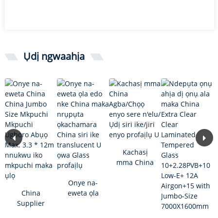
Ụdị ngwaahịa
Kachasị
mma China
Agba / Dị
Onye na-
ọcha sere
China
eweta ọla
n'elu / sie ike
Supplier
edo China
...
China Jumbo
maka ndị