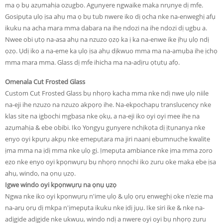
ma ọ bụ azụmahịa ozugbo. Agụnyere ngwaike maka nrụnye dị mfe.
Gosipụta ụlọ ịsa ahụ ma ọ bụ tub nwere iko dị ọcha nke na-enweghị afụ
ikuku na acha mara mma dabara na ihe ndozi na ihe ndozi dị ugbu a.
Nwee obi ụtọ na-asa ahụ na nzuzo ọzọ ka ị ka na-enwe ike ịhụ ụlọ ndị
ọzọ. Ụdị iko a na-eme ka ụlọ ịsa ahụ dịkwuo mma ma na-amụba ihe ịchọ
mma mara mma. Glass dị mfe ihicha ma na-adịru ọtụtụ afọ.
Omenala Cut Frosted Glass
Custom Cut Frosted Glass bụ nhọrọ kacha mma nke ndị nwe ụlọ niile
na-eji ihe nzuzo na nzuzo akpọrọ ihe. Na-ekpochapụ translucency nke
klas site na igbochi mgbasa nke ọkụ, a na-eji iko oyi oyi mee ihe na
azụmahịa & ebe obibi. Iko Yongyu gụnyere nchịkọta dị ịtụnanya nke
enyo oyi kpụrụ akpụ nke emepụtara ma jiri naanị ebumnuche kwalite
ịma mma na ịdị mma nke ụlọ gị. Ịmepụta ambiance nke ịma mma zoro
ezo nke enyo oyi kpọnwụrụ bụ nhọrọ nnọchi iko zuru oke maka ebe ịsa
ahụ, windo, na ọnụ ụzọ.
Igwe windo oyi kpọnwụrụ na ọnụ ụzọ
Ngwa nke iko oyi kpọnwụrụ n'ime ụlọ & ụlọ ọrụ enweghị oke n'ezie ma
na-arụ ọrụ dị mkpa n'ịmepụta ikuku nke ịdị jụụ. Ike siri ike & nke na-
adịgide adịgide nke ukwuu, windo ndị a nwere oyi oyi bụ nhọrọ zuru