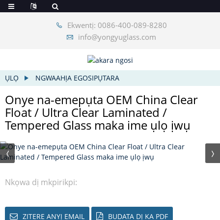
Ekwentị: 0086-400-089-8280
info@yongyuglass.com
ỤLỌ
NGWAAHỊA EGOSIPỤTARA
Onye na-emepụta OEM China Clear
Float / Ultra Clear Laminated /
Tempered Glass maka ime ụlọ ịwụ
Nkọwa dị mkpirikpi:
ZITERE ANYỊ EMAIL
BUDATA DỊ KA PDF