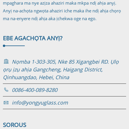
mpaghara ma nye azịza ahaziri maka mkpa ndị ahịa anyị.
Anyị na-achọta ngwọta ahaziri iche maka ihe ndị ahịa chọrọ
ma na-enyere ndị ahịa aka ịchekwa oge na ego.
EBE AGA
CHỌTA ANYỊ?
Nọmba 1-303-305, Nke 85 Xigangbei RD. Ụlọ
ọrụ ịzụ ahịa Gangcheng, Haigang District,
Qinhuangdao, Hebei, China
0086-400-089-8280
info@yongyuglass.com
SORO
US