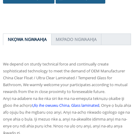
NKỌWA NGWAAHỊA
MKPADO NGWAAHỊA
We depend on sturdy technical force and continually create
sophisticated technology to meet the demand of OEM Manufacturer
China Clear Float / Ultra Clear Laminated / Tempered Glass for
Bathroom, We warmly welcome your participates according to mutual
rewards from the in close proximity to foreseeable future.
Anyị na-adabere na ike nka siri ike ma na-emepụta teknụzụ ọkaibe iji
gboo ihe achọrọ
Ụlọ ihe owuwu China
,
Glass laminated
, Onye ọ bụla ahịa
afọ ojuju bụ ihe mgbaru ọsọ anyị. Anyị na-achọ nkwado ogologo oge na
onye ahịa ọ bụla. Iji mezuo nke a, anyị na-akwalite ịdịmma anyị ma na-
enye ọrụ ndị ahịa pụrụ iche. Nnọọ na ụlọ ọrụ anyị, anyị na-atụ anya
ịkwado gị.