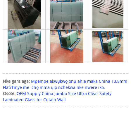
Nke gara aga:
Mpempe akwụkwọ ọnụ ahịa maka China 13.8mm
Flat/Tinye ihe ịchọ mma ụlọ nchekwa nke nwere iko.
Osote:
OEM Supply China Jumbo Size Ultra Clear Safety
Laminated Glass for Cutain Wall