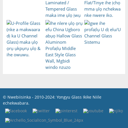
© Nwebiisinka - 2010-2024: Yongyu Glass Ikike Niile
echekwabara.