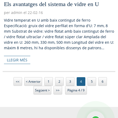
Els avantatges del sistema de vidre en U
per admin el 22-02-16
Vidre temperat en U amb baix contingut de ferro
Especificació: gruix del vidre perfilat en forma d'U: 7 mm, 8
mm Substrat de vidre: vidre flotat amb baix contingut de ferro
/ vidre flotat ultraclar / vidre flotat súper clar Amplada del
vidre en U: 260 mm, 330 mm, 500 mm Longitud del vidre en U:
màxim 8 metres, hi ha disponibles dissenys de patrons
variables. Característiques: Fins a 5...
LLEGIR MÉS
<<
< Anterior
1
2
3
4
5
6
Següent >
>>
Pàgina 4 / 9