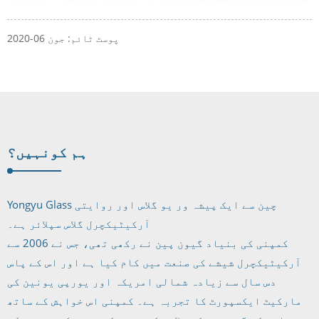
پوسٹ ٹائم: جون 06-2020
ہم کون
ہیں؟
Yongyu Glass چین سے ایک پیشہ ور یو گلاس اور روایتی
آرکیٹیکچرل گلاس سپلائر ہے۔
کمپنی کی بنیاد گیون پین نے رکھی تھی، جس نے 2006 سے
آرکیٹیکچرل شیشے کی صنعت میں کام کیا ہے اور اس کے پاس
دس سال سے زیادہ شمالی امریکہ اور یورپی یونین کی
مارکیٹ ایکسپورٹ کا تجربہ ہے۔ کمپنی اس خواہش کے ساتھ