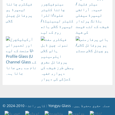
© کاپی رائٹ - 2010-2024 : Yongyu Glass جملہ حقوق محفوظ ہیں۔