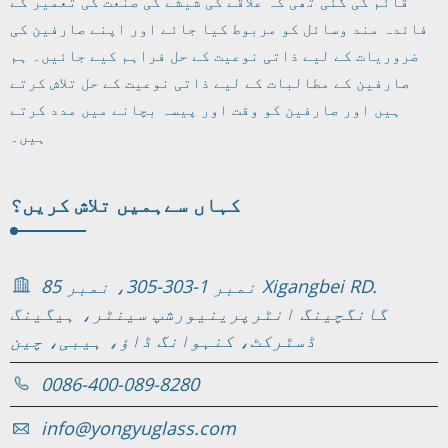
قائم کی گئی تھی کہ علاقے کی شیشے کی صنعت کی تعمیر کے
فائدہ مند وسائل کو مربوط کیا جائے اور اپنے صارفین کی
ضروریات کے لیے ذاتی نوعیت کے حل فراہم کیے جائیں۔ ہم
صارفین کے مطالبات کے لیے ذاتی نوعیت کے حل تلاش کرتے
ہیں اور صارفین کو وقت اور پیسہ بچانے میں مدد کرتے
ہیں۔
کہاں سے
ہمیں تلاش کریں؟
نمبر 1-303-305، نمبر 85 Xigangbei RD.
گانگچینگ انٹرپرینیورشپ سینٹر، ہیگینگ
ڈسٹرکٹ، کنہوانگ ڈاؤ، ہیبی، چین
0086-400-089-8280
info@yongyuglass.com