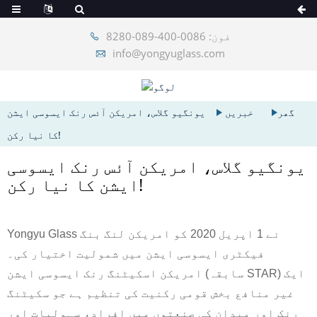
فون: 0086-400-089-8280
info@yongyuglass.com
گھر
خبریں
یونگیو گلاس، امریکن آئس رنک ایسوسی ایشن
کا نیا رکن!
یونگیو گلاس، امریکن آئس رنک ایسوسی
ایشن کا نیا رکن!
Yongyu Glass نے 1 اپریل 2020 کو امریکن لنگ بنگ
فیکٹری ایسوسی ایشن میں شمولیت اختیار کی۔
امریکن اسکیٹنگ رنک ایسوسی ایشن (سابقہ ​​STAR) ایک
غیر منافع بخش قومی رکنیت کی تنظیم ہے جو سکیٹنگ
رنک اور میدان کی صنعتوں میں افراد، سہولیات اور