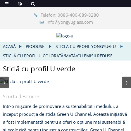
Telefon: 0086-400-089-8280
info@yongyuglass.com
ACASĂ
PRODUSE
STICLA CU PROFIL YONGYU® U
STICLĂ CU PROFIL U COLORATĂ/MATĂ/CU EMISII REDUSE
Sticlă cu profil U verde
Scurtă descriere:
Într-o mișcare de promovare a sustenabilității mediului, a
început producția de sticlă Green U Channel. Această inițiativă
a fost implementată pentru a oferi o opțiune mai sustenabilă
și ecologică pentru industria construcțiilor. Green U Channel