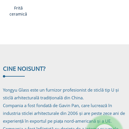
Frită
ceramică
colorată și
mată cu
emisii
reduse...
CINE NOI
SUNT?
Yongyu Glass este un furnizor profesionist de sticlă tip U și
sticlă arhitecturală tradițională din China.
Compania a fost fondată de Gavin Pan, care lucrează în
industria sticlei arhitecturale din 2006 și are peste zece ani de
experiență în exportul pe piața nord-americană și a UE.
Compania a fost înființată cu dorința de a integra resursele