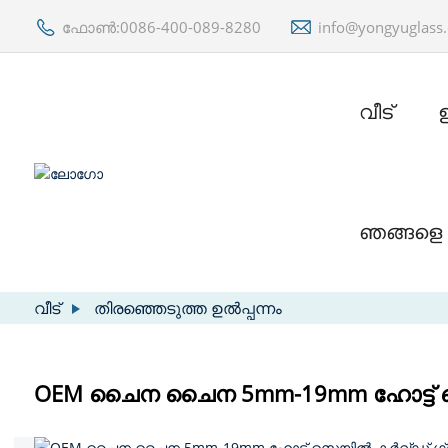
ഫോൺ:0086-400-089-8280
info@yongyuglass
വീട്
ഞങ്ങളെ 
വീട്
തിരഞ്ഞെടുത്ത ഉൽപ്പന്നം
OEM ചൈന ചൈന 5mm-19mm ഹോട്ട് സെയ