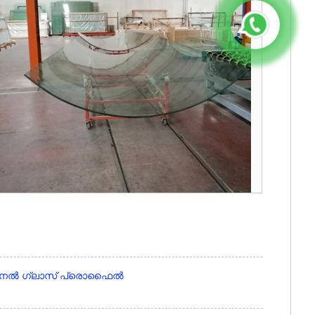
ചാനൽ ഗ്ലാസ് പ്രൊഫൈൽ