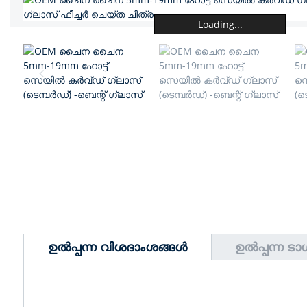
Loading...
ഉൽപ്പന്ന വിശദാംശങ്ങൾ
ഉൽപ്പന്ന ട