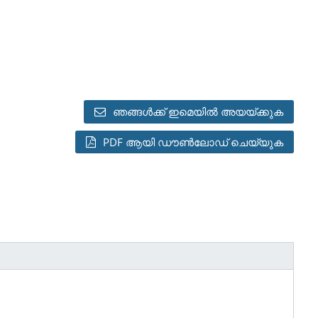
ഞങ്ങൾക്ക് ഇമെയിൽ അയയ്ക്കുക
PDF ആയി ഡൗൺലോഡ് ചെയ്യുക