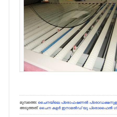
മുമ്പത്തെ:
ചൈനയിലെ പ്രൊഫഷണൽ പ്രൊഡക്ഷനുള്ള 
അടുത്തത്:
ചൈന കളർ ഇനാമൽഡ് യു പ്രൊഫൈൽ ഗ്ലാ