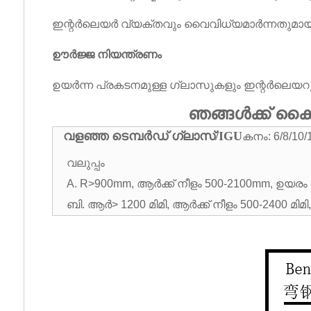
ഇന്റർലെയർ വ്യക്തവും വൈവിധ്യമാർന്നതുമായ 
ഊർജ്ജ നിയന്ത്രണം
ഉയർന്ന പ്രകടനമുള്ള ഗ്ലാസുകളും ഇന്റർലെയറുകള
ഞങ്ങൾക്ക് ക
വളഞ്ഞ ടെമ്പർഡ് ഗ്ലാസ്/IGU
കനം: 6/8/10/1
വലുപ്പം
A. R>900mm, ആർക്ക് നീളം 500-2100mm, ഉയരം
ബി. ആർ> 1200 മിമി, ആർക്ക് നീളം 500-2400 മിമി