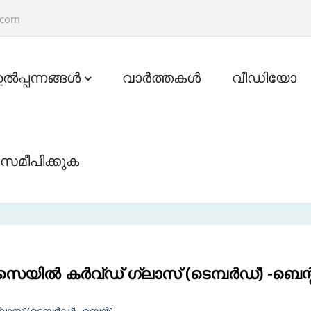
.com
ഉൽപ്പന്നങ്ങൾ
വാർത്തകൾ
വീഡിയോ
സമീപിക്കുക
ിൽ കർവ്ഡ് ഗ്ലാസ് (ടെമ്പർഡ്) -ബെന്റ