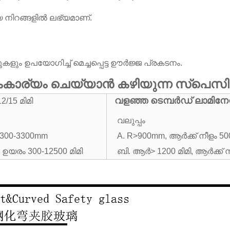
നിറങ്ങളിൽ ലഭ്യമാണ്.
ും ഉപയോഗിച്ച് മെച്ചപ്പെട്ട ഊർജ്ജ പ്രകടനം.
ൈകാര്യം ചെയ്യാൻ കഴിയുന്ന സ്പെസ
വളഞ്ഞ ടെമ്പർഡ് ലാമിനേറ
2/15 മിമി
വലുപ്പം
 300-3300mm
A. R>900mm, ആർക്ക് നീളം 5
, ഉയരം 300-12500 മിമി
ബി. ആർ> 1200 മിമി, ആർക്ക് ന