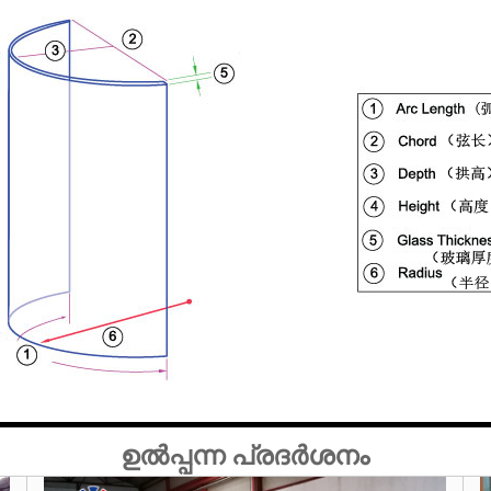
ഉൽപ്പന്ന പ്രദർശനം