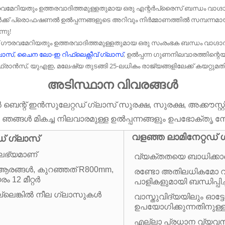
ഗൗരവമേറിയതും ഉത്തരവാദിത്തമുള്ളതുമായ ഒരു എന്റർപ്രൈസ് ബന്ധം വാ
ക്ക് പ്രൊഫഷണൽ ഉൽപ്പന്നങ്ങളുടെ അറിവും നിർമ്മാണത്തിൽ സമ്പന്നമായ അ
്നു!
് ഗൗരവമേറിയതും ഉത്തരവാദിത്തമുള്ളതുമായ ഒരു സംരംഭക ബന്ധം വാഗ്ദ
ലാസ്
,
ചൈന ലോ-ഇ റിഫ്ലെക്റ്റീവ് ഗ്ലാസ്
, ഉൽപ്പന്ന ഗുണനിലവാരത്തിന്റ
ാൻസ്, യുഎഇ, മലേഷ്യ തുടങ്ങി 25-ലധികം രാജ്യങ്ങളിലേക്ക് കയറ്റുമതി ചെ
അടിസ്ഥാന വിവരങ്ങൾ
ങ്കിൽ ബെന്റ് ഇൻസുലേറ്റഡ് ഗ്ലാസ് സുരക്ഷ, സുരക്ഷ, അക്ക
 ഞങ്ങൾ മികച്ച നിലവാരമുള്ള ഉൽപ്പന്നങ്ങളും ഉപഭോക്തൃ
വളഞ്ഞ ലാമിനേറ്റഡ് 
ഡ് ഗ്ലാസ്
 ലഭ്യമാണ്
വ്യക്തതയെ ബാധിക്കാത
 ആരങ്ങൾ, കുറഞ്ഞത് R800mm,
രണ്ടോ അതിലധികമോ വ
 12 മീറ്റർ
പാളികളുമായി ബന്ധിപ്പിച്ച
അല്ലെങ്കിൽ നീല ഗ്ലാസുകൾ
വാസ്തുവിദ്യയിലും ഓട്ട
ഉപയോഗിക്കുന്നതിനുള്
എല്ലാ പ്രധാന വ്യവ