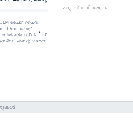
ഹൃസ്വ വിവരണം:
ാഗുകൾ