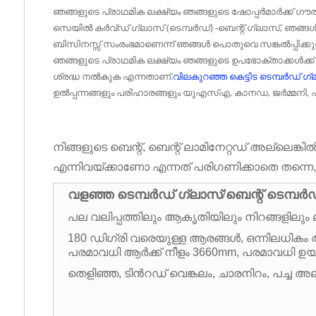
ഞങ്ങളുടെ പ്രാഥമിക ലക്ഷ്യം ഞങ്ങളുടെ ഷോപ്പർമാർക്ക് 
സെയിൽ കർവ്ഡ് ഗ്ലാസ് (ടെമ്പർഡ്) -ബെന്റ് ഗ്ലാസ്, ഞങ്ങൾ
ബിസിനസ്സ് സംരംഭമാണെന്ന് ഞങ്ങൾ പൊതുവെ സങ്കൽപ്പിക്കുന
ഞങ്ങളുടെ പ്രാഥമിക ലക്ഷ്യം ഞങ്ങളുടെ ഉപഭോക്താക്കൾക്ക
ശ്രദ്ധ നൽകുക എന്നതാണ്.
വിലകുറഞ്ഞ കെട്ടിട ടെമ്പർഡ് ഗ്
ഉൽപ്പന്നങ്ങളും പരിഹാരങ്ങളും യുഎസ്എ, കാനഡ, ജർമ്മനി, ഫ്ര
നിങ്ങളുടെ ബെന്റ്, ബെന്റ് ലാമിനേറ്റഡ് അല്ലെ
എന്നിവയ്ക്കാണോ എന്നത് പരിഗണിക്കാതെ തന്നെ,
വളഞ്ഞ ടെമ്പർഡ് ഗ്ലാസ്/ബെന്റ് ടെമ്പർ
പല വലിപ്പത്തിലും ആകൃതിയിലും നിറങ്ങളിലും
180 ഡിഗ്രി വരെയുള്ള ആരങ്ങൾ, ഒന്നിലധികം
പരമാവധി ആർക്ക് നീളം 3660mm, പരമാവധി ഉയരം
തെളിഞ്ഞ, ടിൻറഡ് വെങ്കലം, ചാരനിറം, പച്ച 