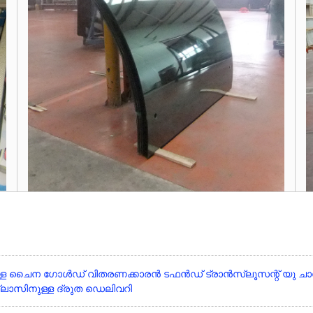
ചൈന ഗോൾഡ് വിതരണക്കാരൻ ടഫൻഡ് ട്രാൻസ്ലൂസന്റ് യു 
സിനുള്ള ദ്രുത ഡെലിവറി