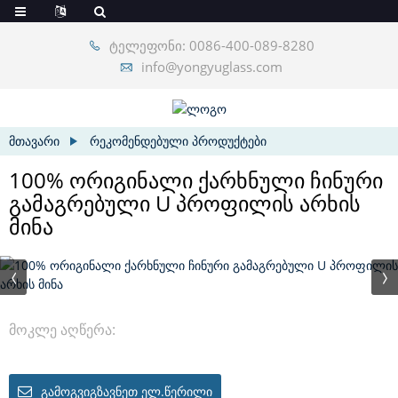
ტელეფონი: 0086-400-089-8280
info@yongyuglass.com
ᲛᲗᲐᲕᲐᲠᲘ
ᲠᲔᲙᲝᲛᲔᲜᲓᲔᲑᲣᲚᲘ ᲞᲠᲝᲓᲣᲥᲢᲔᲑᲘ
100% ორიგინალი ქარხნული ჩინური
გამაგრებული U პროფილის არხის
მინა
მოკლე აღწერა:
ᲒᲐᲛᲝᲒᲕᲘᲒᲖᲐᲕᲜᲔᲗ ᲔᲚ.ᲬᲔᲠᲘᲚᲘ