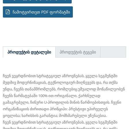
ᲩᲐᲛᲝᲢᲕᲘᲠᲗᲔᲗ PDF ᲤᲝᲠᲛᲐᲢᲨᲘ
ᲞᲠᲝᲓᲣᲥᲢᲘᲡ ᲓᲔᲢᲐᲚᲔᲑᲘ
ᲞᲠᲝᲓᲣᲥᲢᲘᲡ ᲢᲔᲒᲔᲑᲘ
ჩვენ ვეყრდნობით სტრატეგიულ აზროვნებას, ყველა სეგმენტში
მუდმივ მოდერნიზაციას, ტექნოლოგიურ მიღწევებს და, რა თქმა
უნდა, ჩვენს თანამშრომლებს, რომლებიც უშუალოდ მონაწილეობენ
ჩვენს წარმატებაში 100%-ით ორიგინალი, ქარხნულად
გამაგრებული, ჩინური U-პროფილის მინის წარმოებისთვის. ჩვენი
ორგანიზაციის ძირითადი პრინციპი: პრესტიჟი უპირველეს
ყოვლისა; ხარისხის გარანტია; მომხმარებელი უზენაესია.
ჩვენ ვეყრდნობით სტრატეგიულ აზროვნებას, ყველა სეგმენტში
მუდმივ მოდერნიზაციას, ტექნოლოგიურ მიღწევებს და, რა თქმა