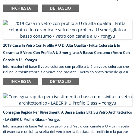
divisoria dell'ufficio non deve essere data per scontata.Dovresti sempre
INCHIESTA
DETTAGLIO
esplorare le tue opzioni per finire con quella perfetta per l'immagine.Se
questo è ciò che stai facendo in questo momento, vale la pena dare
un'occhiata al nostro vetro con profilo a U.Non solo ha un aspetto
accattivante, ma questo tipo di vetro con profilo a U/vetro con canale a U
vanta anche molte proprietà che lo rendono adatto per esterni e...
2019 Casa In Vetro Con Profilo A U Di Alta Qualità - Fritta Colorata E In
Ceramica E Vetro Con Profilo A U Smerigliato A Basso Consumo / Vetro Con
Canale A U - Yongyu
Informazioni di base Il vetro colorato con profilo a U è un vetro colorato che
riduce le trasmittanze sia visive che radianti.Il vetro colorato richiede quasi
sempre un trattamento termico per ridurre il potenziale stress termico e la
INCHIESTA
DETTAGLIO
rottura e tende a reirradiare il calore assorbito.I nostri prodotti in vetro
colorato con profilo a U sono disponibili in una gamma di colori e sono
ordinati in base alla trasmissione della luce.Si consiglia di ordinare campioni
di vetro effettivi per una rappresentazione fedele dei colori.Le fritte di
ceramica colorate vengono cotte a 650 gradi Celsius sul b ...
Consegna Rapida Per Rivestimenti A Bassa Emissività Su Vetro Architettonico
- LABER® U Profile Glass – Yongyu
Informazioni di base Vetro con profilo a U Vetro con canale a U – La miscela
di estetica e utilità La scelta del vetro per la facciata dell'edificio o la parete