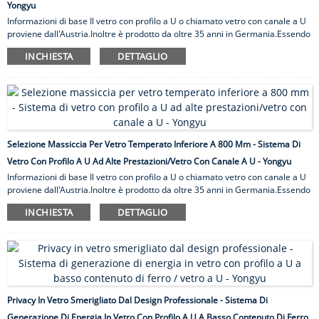
Yongyu
Informazioni di base Il vetro con profilo a U o chiamato vetro con canale a U
proviene dall'Austria.Inoltre è prodotto da oltre 35 anni in Germania.Essendo
uno dei materiali tipici utilizzati nei progetti di costruzione su larga scala, il
INCHIESTA
DETTAGLIO
vetro con profilo a U è ampiamente utilizzato in Europa e in America.La
domanda per il vetro con profilo a U in Cina risale agli anni '90.E ora molte
aree in Cina lo usano per la sua tendenza di design internazionale.Il vetro
con profilo a U è un tipo di occhiali da colata.È un progresso di formazione in
t ...
Selezione Massiccia Per Vetro Temperato Inferiore A 800 Mm - Sistema Di
Vetro Con Profilo A U Ad Alte Prestazioni/vetro Con Canale A U - Yongyu
Informazioni di base Il vetro con profilo a U o chiamato vetro con canale a U
proviene dall'Austria.Inoltre è prodotto da oltre 35 anni in Germania.Essendo
uno dei materiali tipici utilizzati nei progetti di costruzione su larga scala, il
INCHIESTA
DETTAGLIO
vetro con profilo a U è ampiamente utilizzato in Europa e in America.La
domanda per il vetro con profilo a U in Cina risale agli anni '90.E ora molte
aree in Cina lo usano per la sua tendenza di design internazionale.Il vetro
con profilo a U è un tipo di occhiali da colata.È un progresso di formazione in
t ...
Privacy In Vetro Smerigliato Dal Design Professionale - Sistema Di
Generazione Di Energia In Vetro Con Profilo A U A Basso Contenuto Di Ferro