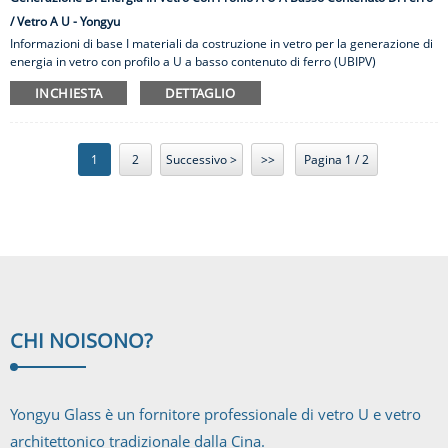
/ Vetro A U - Yongyu
Informazioni di base I materiali da costruzione in vetro per la generazione di
energia in vetro con profilo a U a basso contenuto di ferro (UBIPV)
combinano i vantaggi del vetro da costruzione con profilo a U e del sistema
INCHIESTA
DETTAGLIO
di generazione di energia solare per promuovere la protezione
dell'ambiente verde e il risparmio energetico e la riduzione delle
emissioni.UBIPV e la città possono essere combinati armoniosamente per
rendere il fotovoltaico parte della vita umana.Non solo è un materiale da
1
2
Successivo >
>>
Pagina 1 / 2
costruzione, ma può anche raggiungere scopi di risparmio energetico e di
generazione di energia e può anche essere combinato organicamente con ...
CHI NOI
SONO?
Yongyu Glass è un fornitore professionale di vetro U e vetro
architettonico tradizionale dalla Cina.