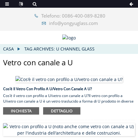
Telefono: 0086-400-089-8280
info@yongyuglass.com
CASA
TAG ARCHIVES: U CHANNEL GLASS
Vetro con canale a U
Cos'è Il Vetro Con Profilo A U/vetro Con Canale A U?
Cos'è il vetro con profilo a U/vetro con canale a U?Il vetro con profilo a
U/vetro con canale a U è un vetro traslucido a forma di U prodotto in diverse
larghezze che vanno da 9″ a 19″, lunghezze fino a 23 piedi e flange da 1,5″
INCHIESTA
DETTAGLIO
(per uso interno) o 2,5″ (per uso esterno).Le flange rendono il vetro
tridimensionale autoportante, consentendogli di creare lunghe campate
ininterrotte di vetro con elementi di inquadratura minimi, ideali per le
applicazioni di illuminazione diurna.Il vetro del profilo a U / il vetro del canale
a U è relativo ...