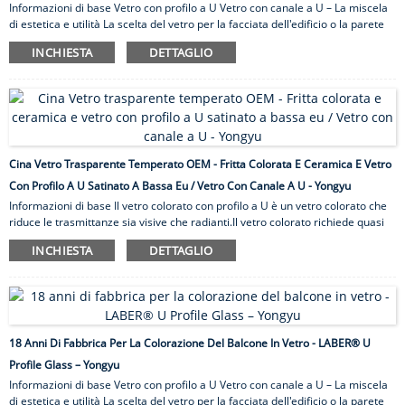
Informazioni di base Vetro con profilo a U Vetro con canale a U – La miscela
di estetica e utilità La scelta del vetro per la facciata dell'edificio o la parete
divisoria dell'ufficio non deve essere data per scontata.Dovresti sempre
INCHIESTA
DETTAGLIO
esplorare le tue opzioni per finire con quella perfetta per l'immagine.Se
questo è ciò che stai facendo in questo momento, vale la pena dare
un'occhiata al nostro vetro con profilo a U.Non solo ha un aspetto
accattivante, ma questo tipo di vetro con profilo a U/vetro con canale a U
vanta anche molte proprietà che lo rendono adatto per esterni e...
Cina Vetro Trasparente Temperato OEM - Fritta Colorata E Ceramica E Vetro
Con Profilo A U Satinato A Bassa Eu / Vetro Con Canale A U - Yongyu
Informazioni di base Il vetro colorato con profilo a U è un vetro colorato che
riduce le trasmittanze sia visive che radianti.Il vetro colorato richiede quasi
sempre un trattamento termico per ridurre il potenziale stress termico e la
INCHIESTA
DETTAGLIO
rottura e tende a reirradiare il calore assorbito.I nostri prodotti in vetro
colorato con profilo a U sono disponibili in una gamma di colori e sono
ordinati in base alla trasmissione della luce.Si consiglia di ordinare campioni
di vetro effettivi per una rappresentazione fedele dei colori.Le fritte di
ceramica colorate vengono cotte a 650 gradi Celsius sul b ...
18 Anni Di Fabbrica Per La Colorazione Del Balcone In Vetro - LABER® U
Profile Glass – Yongyu
Informazioni di base Vetro con profilo a U Vetro con canale a U – La miscela
di estetica e utilità La scelta del vetro per la facciata dell'edificio o la parete