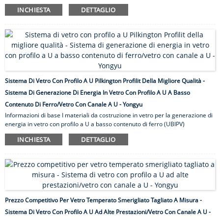
divisoria dell'ufficio non deve essere data per scontata.Dovresti sempre
INCHIESTA
DETTAGLIO
esplorare le tue opzioni per finire con quella perfetta per l'immagine.Se
questo è ciò che stai facendo in questo momento, vale la pena dare
un'occhiata al nostro vetro con profilo a U.Non solo ha un aspetto
accattivante, ma questo tipo di vetro con profilo a U/vetro con canale a U
vanta anche molte proprietà che lo rendono adatto per esterni e...
Sistema Di Vetro Con Profilo A U Pilkington Profilit Della Migliore Qualità -
Sistema Di Generazione Di Energia In Vetro Con Profilo A U A Basso
Contenuto Di Ferro/vetro Con Canale A U - Yongyu
Informazioni di base I materiali da costruzione in vetro per la generazione di
energia in vetro con profilo a U a basso contenuto di ferro (UBIPV)
combinano i vantaggi del vetro da costruzione con profilo a U e del sistema
INCHIESTA
DETTAGLIO
di generazione di energia solare per promuovere la protezione
dell'ambiente verde e il risparmio energetico e la riduzione delle
emissioni.UBIPV e la città possono essere combinati armoniosamente per
rendere il fotovoltaico parte della vita umana.Non solo è un materiale da
costruzione, ma può anche raggiungere scopi di risparmio energetico e di
generazione di energia e può anche essere combinato organicamente con ...
Prezzo Competitivo Per Vetro Temperato Smerigliato Tagliato A Misura -
Sistema Di Vetro Con Profilo A U Ad Alte Prestazioni/vetro Con Canale A U -