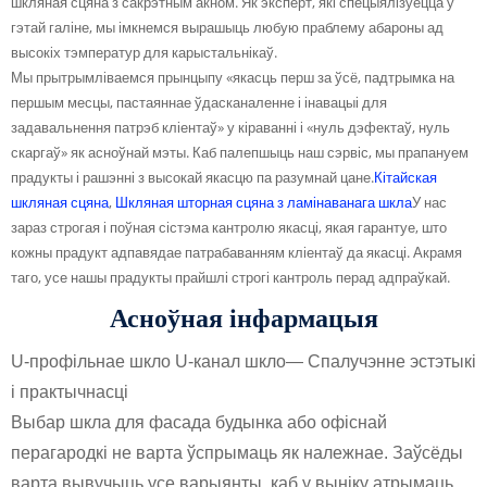
шкляная сцяна з сакрэтным акном. Як эксперт, які спецыялізуецца ў
гэтай галіне, мы імкнемся вырашыць любую праблему абароны ад
высокіх тэмператур для карыстальнікаў.
Мы прытрымліваемся прынцыпу «якасць перш за ўсё, падтрымка на
першым месцы, пастаяннае ўдасканаленне і інавацыі для
задавальнення патрэб кліентаў» у кіраванні і «нуль дэфектаў, нуль
скаргаў» як асноўнай мэты. Каб палепшыць наш сэрвіс, мы прапануем
прадукты і рашэнні з высокай якасцю па разумнай цане.
Кітайская
шкляная сцяна
,
Шкляная шторная сцяна з ламінаванага шкла
У нас
зараз строгая і поўная сістэма кантролю якасці, якая гарантуе, што
кожны прадукт адпавядае патрабаванням кліентаў да якасці. Акрамя
таго, усе нашы прадукты прайшлі строгі кантроль перад адпраўкай.
Асноўная інфармацыя
U-профільнае шкло U-канал шкло
— Спалучэнне эстэтыкі
і практычнасці
Выбар шкла для фасада будынка або офіснай
перагародкі не варта ўспрымаць як належнае. Заўсёды
варта вывучыць усе варыянты, каб у выніку атрымаць