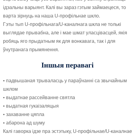
ідэальны варыянт. Калі вы зараз гэтым займаецеся, то
варта зірнуць на наша U-профільнае шкло.
Гэты тып U-профільнага/U-каналнага шкла не толькі
выглядае прывабна, але і мае шмат уласцівасцей, якія
робяць яго прыдатным як для вонкавага, так і для
ўнутранага прымянення.
Іншыя перавагі
• падвышаная трываласць у параўнанні са звычайным
шклом
• выдатнае рассейванне святла
• выдатная гукаізаляцыя
• захаванне цяпла
• абарона ад шуму
Калі гаворка ідзе пра эстэтыку, U-профільнае/U-каналнае