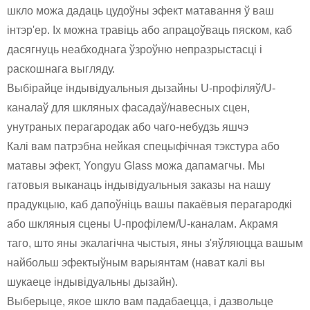
шкло можа дадаць цудоўны эфект матавання ў ваш
інтэр'ер. Іх можна травіць або апрацоўваць пяском, каб
дасягнуць неабходнага ўзроўню непразрыстасці і
раскошнага выгляду.
Выбірайце індывідуальныя дызайны U-профіляў/U-
каналаў для шкляных фасадаў/навесных сцен,
унутраных перагародак або чаго-небудзь яшчэ
Калі вам патрэбна нейкая спецыфічная тэкстура або
матавы эфект, Yongyu Glass можа дапамагчы. Мы
гатовыя выканаць індывідуальныя заказы на нашу
прадукцыю, каб дапоўніць вашы пакаёвыя перагародкі
або шкляныя сцены U-профілем/U-каналам. Акрамя
таго, што яны экалагічна чыстыя, яны з'яўляюцца вашым
найбольш эфектыўным варыянтам (нават калі вы
шукаеце індывідуальны дызайн).
Выберыце, якое шкло вам падабаецца, і дазвольце