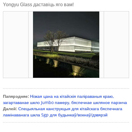
Yongyu Glass даставіць яго вам!
Папярэдняе:
Нізкая цана на кітайскія паліраваныя краю,
загартаванае шкло Jumbo памеру, бяспечнае шкляное парэнча
Далей:
Спецыяльная канструкцыя для кітайскага бяспечнага
ламінаванага шкла Sgp для будынкаў/вокнаў/дзвярэй