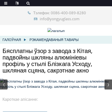
Тэлефон: 0086-400-089-8280
info@yongyuglass.com
ГАЛОЎНАЯ
РЭКАМЕНДАВАНЫЯ ТАВАРЫ
Бясплатны ўзор з завода з Кітая,
падвойны шкляны алюмініевы
профіль у стылі Блізкага Усходу,
шкляная сцяна, сакрэтнае акно
Кароткае апісанне: