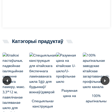
Катэгорыі прадуктаў
Разумная
цана на
100%
Спецыяльная
кітайскае U-
арыгінальны
канструкцыя
шкло/U-
заводскі
для
профільнае
кітайскі