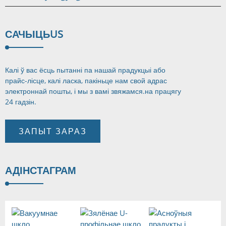
САЧЫЦЬ
US
Калі ў вас ёсць пытанні па нашай прадукцыі або
прайс-лісце, калі ласка, пакіньце нам свой адрас
электроннай пошты, і мы з вамі звяжамся.
на працягу
24 гадзін.
ЗАПЫТ ЗАРАЗ
АД
ІНСТАГРАМ