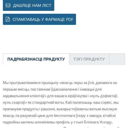
ДАШЛІЦЕ НАМ ЛІСТ
СПАМПАВАЦЬ У ФАРМАЦЕ PDF
ПАДРАБЯЗНАСЦІ ПРАДУКТУ
ТЭГІ ПРАДУКТУ
Мы прытрымліваемся прынцыпу «якасць перш за ўсё, дапамога на
першым месцы, пастаяннае ўдасканаленне і інавацыі для
задавальнення кліентаў» для вашага кіраўніцтва і «нуль дэфектаў,
нуль скаргаў» як стандартнай мэты. Каб палепшыць наш сэрвіс, мы
прапануем прадукты і рашэнні, выкарыстоўваючы вельмі высокую
якасць па разумнай цане для бясплатнага ўзору з завода, кітайскі
падвойны шкляны алюмініевы профіль у стылі Блізкага Усходу,