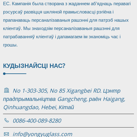
ЕС. Кампанія была створана з жаданнем аб'яднаць перавагі
рэсурсаў развіцця шкляной прамысловасці рэгіёна і
прапанаваць персаналізаваныя рашэнні для патрэб нашых
кліентаў. Мы знаходзім персаналізаваныя рашэнні для
патрабаванняў кліентаў і дапамагаем ім эканоміць час і
грошы.
КУДЫ
ЗНАЙСЦІ НАС?
No 1-303-305, No 85 Xigangbei RD. Цэнтр
прадпрымальніцтва Gangcheng, раён Haigang,
Qinhuangdao, Hebei, Кітай
0086-400-089-8280
info@yongyuglass.com