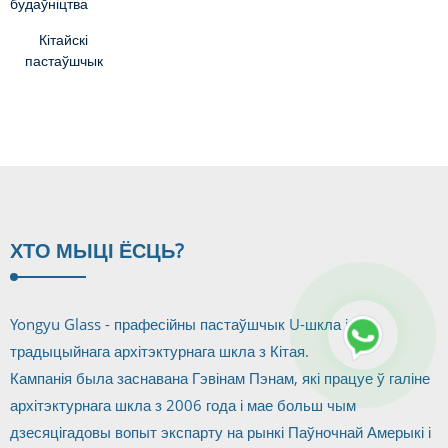
ламінаванага
шкло
загартаваны
Кітайскі
G ...
U-профіль ...
пастаўшчык
Кітайскі
вялікі памер
падвойнай
ізаляцыі...
ХТО МЫ
ЦІ ЁСЦЬ?
Yongyu Glass - прафесійны пастаўшчык U-шкла і
традыцыйнага архітэктурнага шкла з Кітая.
Кампанія была заснавана Гэвінам Пэнам, які працуе ў галіне
архітэктурнага шкла з 2006 года і мае больш чым
дзесяцігадовы вопыт экспарту на рынкі Паўночнай Амерыкі і