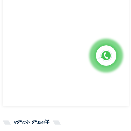
የምርት ምድቦች