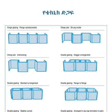
የቴክኒክ ድጋፍ