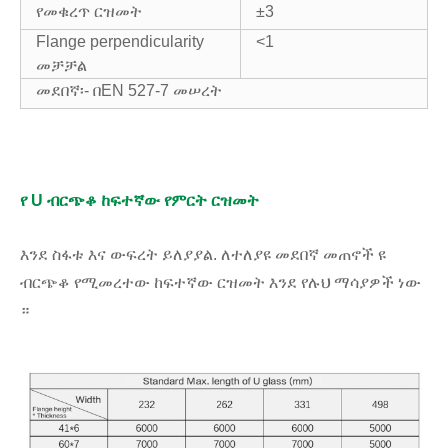
የመቁረጥ ርዝመት
±3
Flange perpendicularity
<1
መቻቻል
መደበኛ፡- በEN 527-7 መሠረት
የ U ብርጭቆ ከፍተኛው የምርት ርዝመት
እንደ ስፋቱ እና ውፍረት ይለያያል. ለተለያዩ መደበኛ መጠኖች ዩ
ብርጭቆ የሚመረተው ከፍተኛው ርዝመት እንደ የሉህ ማሳያዎች ነው
።