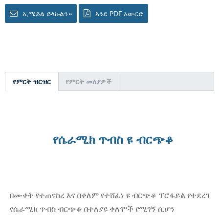
ኢሜይል ይላኩልን።
እንደ PDF አውርድ
የምርት ዝርዝር
የምርት መለያዎች
የሴራሚክ ጥብስ ዩ ብርጭቆ
በሙቀት የተጠናከረ እና በቀለም የተሸፈነ ዩ ብርጭቆ ፕሮፋይል የተደረገ
የሴራሚክ ጥብስ ብርጭቆ በተለያዩ ቀለሞች የሚገኝ ሲሆን