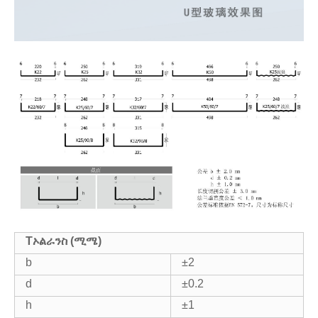
T
ኦልራንስ (ሚሜ)
b
±2
d
±0.2
h
±1