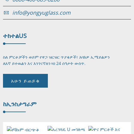
info@yongyuglass.com
ተከተል
US
ስለ ምርቶቻችን ወይም የዋጋ ዝርዝር ጥያቄዎች፣ እባክዎ ኢሜይልዎን
ለእኛ ይተዉልን እና እንገናኛለን።
በ 24 ሰዓታት ውስጥ.
አሁን ይጠይቁ
ከ
ኢንስታግራም