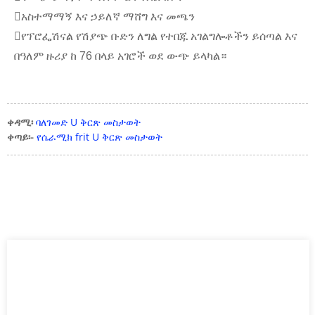
አስተማማኝ እና ኃይለኛ ማሸግ እና መጫን
የፕሮፌሽናል የሽያጭ ቡድን ለግል የተበጁ አገልግሎቶችን ይሰጣል እና
በዓለም ዙሪያ ከ 76 በላይ አገሮች ወደ ውጭ ይላካል።
ቀዳሚ፡
ባለገመድ U ቅርጽ መስታወት
ቀጣይ፡-
የሴራሚክ frit U ቅርጽ መስታወት