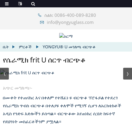
ስልክ: 0086-400-089-8280
info@yongyuglass.com
ቤት
ምርቶች
YONGYU® U መገለጫ ብርጭቆ
የሴራሚክ frit U ሰርጥ ብርጭቆ
አጭር መግለጫ፡-
በሙቀት የተጠናከረ እና በቀለም የተሸፈነ ዩ ብርጭቆ ፕሮፋይል የተደረገ
የሴራሚክ ጥብስ ብርጭቆ በተለያዩ ቀለሞች የሚገኝ ሲሆን ለአርክቴክቶች
አዲስ የንድፍ እድሎችን ይሰጣል። ብርጭቆው እየጠነከረ ሲሄድ ከፍተኛ
የደህንነት መስፈርቶችንም ያሟላል።