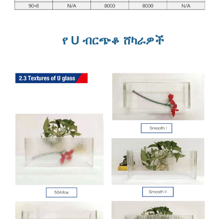
የ U ብርጭቆ ሸካራዎች