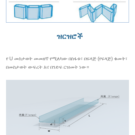
ዝርዝሮች
የ U መስታወት መመዘኛ የሚለካው በስፋቱ፣ በፍላጅ (የፍላጅ) ቁመት፣
በመስታወት ውፍረት እና በንድፍ ርዝመት ነው።