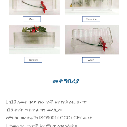
መተግበሪያ
ከ10 አመት በላይ የአምራች እና የአቅራቢ ልምድ
በ15 ቀናት ውስጥ ፈጣን መላኪያ።
የምስክር ወረቀቶች፡ ISO9001፣ CCC፣ CE፣ ወዘተ
ተመራጭ ዋጋዎች እና ምርጥ አገልግሎት።