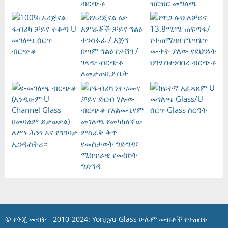
© የቅጂ መብት - 2010-2024: Yongyu Glass ሁሉም መብቶች የተጠበቁ