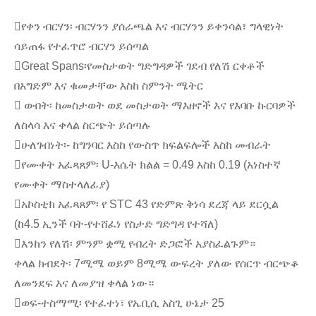
የቀን ብርሃን፡ ብርሃንን ያሰራጫል እና ብርሃንን ይቀንሳል፣ ግላዊነት
ሳይጠፋ የተፈጥሮ ብርሃን ይሰጣል
Great Spans፡የመስታወት ግድግዳዎች ገደብ የለሽ ርቀቶች
በአግድም እና ቁመታቸው እስከ ስምንት ሜትር
 ውበት፡ ከመስታወት ወደ መስታወት ማእዘኖች እና የእባቡ ኩርባዎች
ለስላሳ እና ቀላል ስርጭት ይሰጣሉ
ሁለገብነት፡- ከግንባር እስከ የውስጥ ክፍልፍሎች እስከ መብራት
የሙቀት አፈጻጸም፡ U-እሴት ክልል = 0.49 እስከ 0.19 (አነስተኛ
የሙቀት ማስተላለፊያ)
አኮስቲክ አፈጻጸም፡ የ STC 43 የድምጽ ቅነሳ ደረጃ ላይ ደርሷል
(ከ4.5 ኢንች ባት-የተሸፈነ የስታድ ግድግዳ የተሻለ)
እንከን የለሽ፡ ምንም ቋሚ የብረት ድጋፎች አያስፈልጉም።
ቀላል ክብደት፡ 7ሚሜ ወይም 8ሚሜ ውፍረት ያለው የሰርጥ ብርጭቆ
ለመንደፍ እና ለመያዝ ቀላል ነው።
ወፍ-ተስማሚ፡ የተፈተነ፣ የኤቢሲ አስጊ ሁኔታ 25