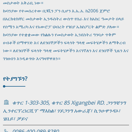
መስታወት አቅራቢ ነው።
ኩባንያው የተመሰረተው በጋቪን ፓን ሲሆን እ.ኤ.አ. ከ2006 ጀምሮ
በአርክቴክቸር መስታወት ኢንዱስትሪ ውስጥ የሰራ እና ከአስር ዓመታት በላይ
የሰሜን አሜሪካ እና የአውሮፓ ህብረት የገበያ ኤክስፖርት ልምድ ያለው።
ኩባንያው የተቋቋመው የክልሉን የመስታወት ኢንደስትሪ ግንባታ ጥቅም
ሀብቶች በማዋሃድ እና ለደንበኞቻችን ፍላጎት ግላዊ መፍትሄዎችን ለማቅረብ
ነው። ለደንበኞች ፍላጎት ግላዊ መፍትሄዎችን እናገኛለን እና ደንበኞች ጊዜን እና
ገንዘብን እንዲቆጥቡ እናግዛቸዋለን።
የት
ያግኙን?
ቁጥር 1-303-305, ቁጥር 85 Xigangbei RD. ጋንግቼንግ
ኢንተርፕረነርሺፕ ማእከል፣ ሃይጋንግ አውራጃ፣ ኪንሁዋንዳኦ፣
ሄቤይ፣ ቻይና
0086-400-089-8280