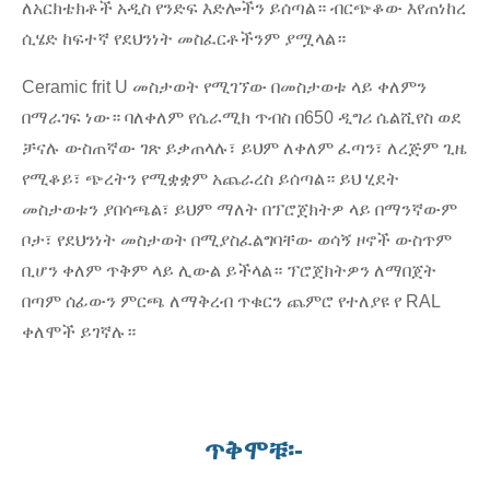
ለአርክቴክቶች አዲስ የንድፍ እድሎችን ይሰጣል። ብርጭቆው እየጠነከረ
ሲሄድ ከፍተኛ የደህንነት መስፈርቶችንም ያሟላል።
Ceramic frit U መስታወት የሚገኘው በመስታወቱ ላይ ቀለምን
በማራገፍ ነው። ባለቀለም የሴራሚክ ጥብስ በ650 ዲግሪ ሴልሺየስ ወደ
ቻናሉ ውስጠኛው ገጽ ይቃጠላሉ፣ ይህም ለቀለም ፈጣን፣ ለረጅም ጊዜ
የሚቆይ፣ ጭረትን የሚቋቋም አጨራረስ ይሰጣል። ይህ ሂደት
መስታወቱን ያበሳጫል፣ ይህም ማለት በፕሮጀክትዎ ላይ በማንኛውም
ቦታ፣ የደህንነት መስታወት በሚያስፈልግባቸው ወሳኝ ዞኖች ውስጥም
ቢሆን ቀለም ጥቅም ላይ ሊውል ይችላል። ፕሮጀክትዎን ለማበጀት
በጣም ሰፊውን ምርጫ ለማቅረብ ጥቁርን ጨምሮ የተለያዩ የ RAL
ቀለሞች ይገኛሉ።
ጥቅሞቹ፡-