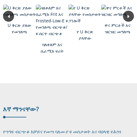
U ቅርጽ ያለው
ዋና ምርቶች እና
የመገለጫ
የ U ቅርጽ
ዝርዝር መግለጫ
መስታወት
ያላቸው
ባለቀለም እና
የመስታወት
ሴራሚክ ፍሪት
ፓነሎች
እና በረዶ-
ዝቅተኛ-ኢ...
እኛ ማን
ናቸው?
ዮንግዩ ብርጭቆ ከቻይና የመጣ ባለሙያ ዩ መስታወት እና ባህላዊ የሕንፃ