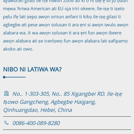
ayaworan gilasi ile ise niwon 2006 ati ki o ni diẹ ẹ sii ju ọdun
mẹwa 'Ariwa American ati EU oja iriri okeere. Ile-iṣẹ ti iṣeto
pẹlu ifẹ lati ṣepọ awọn orisun anfani ti kikọ ile-iṣẹ gilasi ti
agbegbe ati pese awọn solusan ti ara ẹni si awọn iwulo awọn
alabara wa. A wa awọn solusan ti ara ẹni fun awọn ibeere
awọn alabara ati ṣe iranlọwọ fun awọn alabara lati ṣafipamọ
akoko ati owo.
NIBO NI LATI
WA WA?
No.. 1-303-305, No.. 85 Xigangbei RD. Ile-iṣẹ
Iṣowo Gangcheng, Agbegbe Haigang,
Qinhuangdao, Hebei, China
0086-400-089-8280