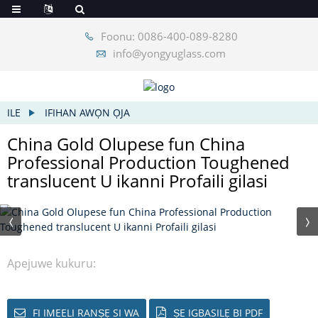
Foonu: 0086-400-089-8280
info@yongyuglass.com
ILE
IFIHAN AWỌN ỌJA
China Gold Olupese fun China
Professional Production Toughened
translucent U ikanni Profaili gilasi
Apejuwe kukuru:
FI IMEELI RANṢẸ SI WA
ṢE IGBASILẸ BI PDF