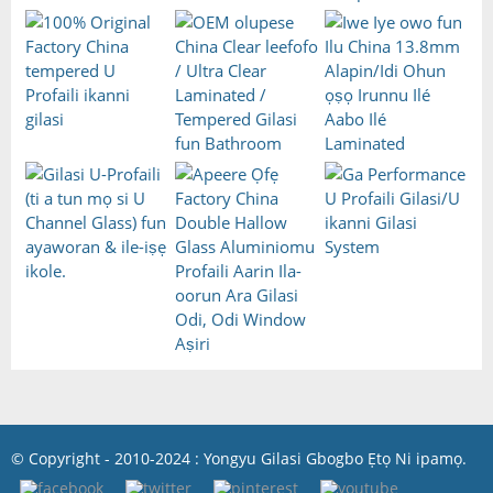
© Copyright - 2010-2024 : Yongyu Gilasi Gbogbo Ẹtọ Ni ipamọ.