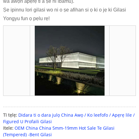
wa awọn apẹrẹ ti a ṣe ni ibamu).
Ṣe ipinnu lori gilasi wo ni o ṣe afihan si ọ ki o jẹ ki Gilasi
Yongyu fun ọ pẹlu rẹ!
Ti tẹlẹ:
Didara ti o dara julọ China Awọ / Ko leefofo / Apẹrẹ lile /
Figured U Profaili Gilasi
Itele:
OEM China China 5mm-19mm Hot Sale Te Gilasi
(Tempered) -Bent Gilasi