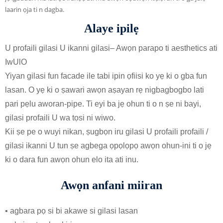
laarin ọja ti n dagba.
Alaye ipilẹ
U profaili gilasi U ikanni gilasi
– Awọn parapo ti aesthetics ati
IwUlO
Yiyan gilasi fun facade ile tabi ipin ọfiisi ko yẹ ki o gba fun
lasan. O yẹ ki o ṣawari awọn aṣayan rẹ nigbagbogbo lati
pari pẹlu aworan-pipe. Ti eyi ba jẹ ohun ti o n ṣe ni bayi,
gilasi profaili U wa tọsi ni wiwo.
Kii ṣe pe o wuyi nikan, ṣugbọn iru gilasi U profaili profaili /
gilasi ikanni U tun ṣe agbega ọpọlọpọ awọn ohun-ini ti o jẹ
ki o dara fun awọn ohun elo ita ati inu.
Awọn anfani miiran
• agbara pọ si bi akawe si gilasi lasan