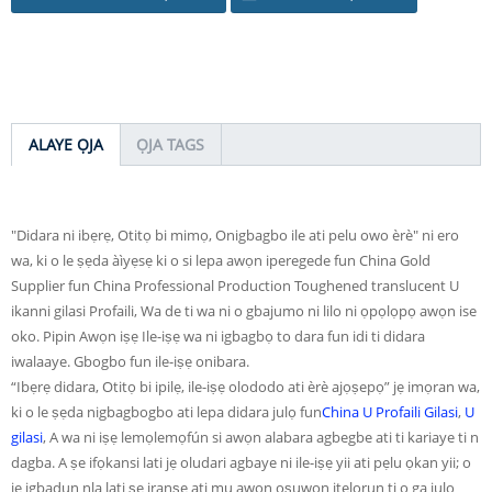
ALAYE ỌJA
ỌJA TAGS
"Didara ni ibẹrẹ, Otitọ bi mimọ, Onigbagbo ile ati pelu owo èrè" ni ero
wa, ki o le ṣẹda àìyẹsẹ ki o si lepa awọn iperegede fun China Gold
Supplier fun China Professional Production Toughened translucent U
ikanni gilasi Profaili, Wa de ti wa ni o gbajumo ni lilo ni ọpọlọpọ awọn ise
oko. Pipin Awọn iṣẹ Ile-iṣẹ wa ni igbagbọ to dara fun idi ti didara
iwalaaye. Gbogbo fun ile-iṣẹ onibara.
“Ibẹrẹ didara, Otitọ bi ipilẹ, ile-iṣẹ olododo ati èrè ajọṣepọ” jẹ imọran wa,
ki o le ṣẹda nigbagbogbo ati lepa didara julọ fun
China U Profaili Gilasi
,
U
gilasi
, A wa ni iṣẹ lemọlemọfún si awọn alabara agbegbe ati ti kariaye ti n
dagba. A ṣe ifọkansi lati jẹ oludari agbaye ni ile-iṣẹ yii ati pẹlu ọkan yii; o
jẹ igbadun nla lati ṣe iranṣẹ ati mu awọn oṣuwọn itẹlọrun ti o ga julọ