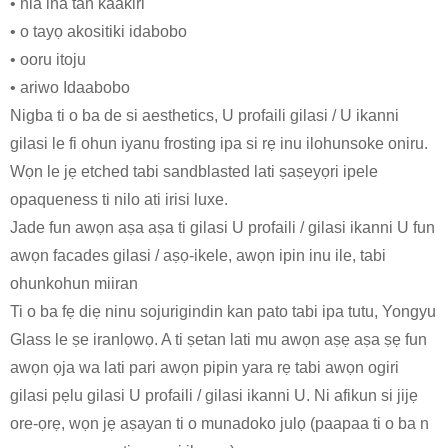
• nla ina tan kaakiri
• o tayọ akositiki idabobo
• ooru itoju
• ariwo Idaabobo
Nigba ti o ba de si aesthetics, U profaili gilasi / U ikanni
gilasi le fi ohun iyanu frosting ipa si rẹ inu ilohunsoke oniru.
Wọn le jẹ etched tabi sandblasted lati ṣaṣeyọri ipele
opaqueness ti nilo ati irisi luxe.
Jade fun awọn aṣa aṣa ti gilasi U profaili / gilasi ikanni U fun
awọn facades gilasi / aṣọ-ikele, awọn ipin inu ile, tabi
ohunkohun miiran
Ti o ba fẹ diẹ ninu sojurigindin kan pato tabi ipa tutu, Yongyu
Glass le ṣe iranlọwọ. A ti ṣetan lati mu awọn aṣẹ aṣa ṣẹ fun
awọn ọja wa lati pari awọn pipin yara rẹ tabi awọn ogiri
gilasi pẹlu gilasi U profaili / gilasi ikanni U. Ni afikun si jijẹ
ore-ọrẹ, wọn jẹ aṣayan ti o munadoko julọ (paapaa ti o ba n