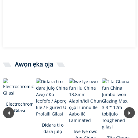
Awọn ẹka ọja
Electrochromic
Gilasi
Didara ti o
dara julọ
Iwe Iye owo
China
fun China
Tita Gbona