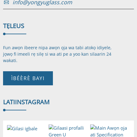
info@yongyuglass.com
TẸLE
US
Fun awọn ibeere nipa awọn ọja wa tabi atokọ idiyele,
jọwọ fi imeeli rẹ silẹ si wa ati pe a yoo kan si
laarin 24
wakati.
ÌBÉÈRÈ BAYI
LATI
INSTAGRAM