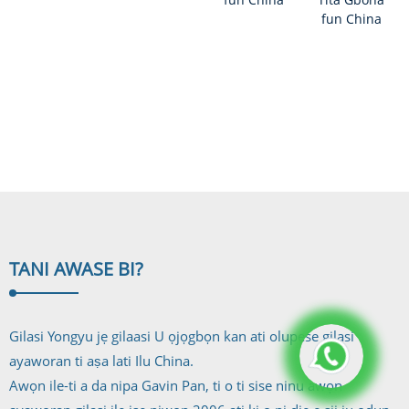
Awọ/Ko
13.8mm
fun China
leefofo/Lefofo/Toughed...
Flat/Te
Jumbo Iwon
Corved
Glazing Max.
Decora...
3...
TANI AWA
SE BI?
Gilasi Yongyu jẹ gilaasi U ọjọgbọn kan ati olupese gilasi
ayaworan ti aṣa lati Ilu China.
Awọn ile-ti a da nipa Gavin Pan, ti o ti sise ninu awọn