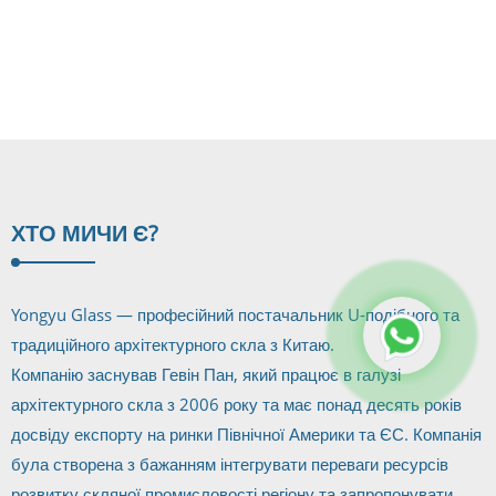
вигнуті
декоративні...
ХТО МИ
ЧИ Є?
Yongyu Glass — професійний постачальник U-подібного та
традиційного архітектурного скла з Китаю.
Компанію заснував Гевін Пан, який працює в галузі
архітектурного скла з 2006 року та має понад десять років
досвіду експорту на ринки Північної Америки та ЄС. Компанія
була створена з бажанням інтегрувати переваги ресурсів
розвитку скляної промисловості регіону та запропонувати