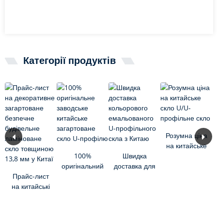
Категорії продуктів
Розумна ціна
на китайське
100%
Швидка
скло U/U-
оригінальний
доставка для
профільне
Прайс-лист
заводський
китайського
скло
на китайські
загартований
кольорового
13,8-
U-профіль з
емальованого
міліметрові
Китаю...
U-профілю...
плоскі/