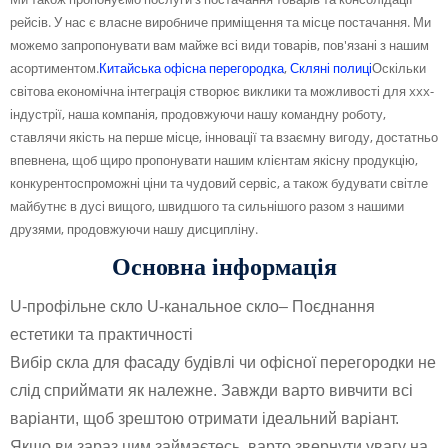
рейсів. У нас є власне виробниче приміщення та місце постачання. Ми
можемо запропонувати вам майже всі види товарів, пов'язані з нашим
асортиментом.
Китайська офісна перегородка
,
Скляні полиці
Оскільки
світова економічна інтеграція створює виклики та можливості для xxx-
індустрії, наша компанія, продовжуючи нашу командну роботу,
ставлячи якість на перше місце, інновації та взаємну вигоду, достатньо
впевнена, щоб щиро пропонувати нашим клієнтам якісну продукцію,
конкурентоспроможні ціни та чудовий сервіс, а також будувати світле
майбутнє в дусі вищого, швидшого та сильнішого разом з нашими
друзями, продовжуючи нашу дисципліну.
Основна інформація
U-профільне скло U-канальное скло
– Поєднання
естетики та практичності
Вибір скла для фасаду будівлі чи офісної перегородки не
слід сприймати як належне. Завжди варто вивчити всі
варіанти, щоб зрештою отримати ідеальний варіант.
Якщо ви зараз цим займаєтесь, варто звернути увагу на