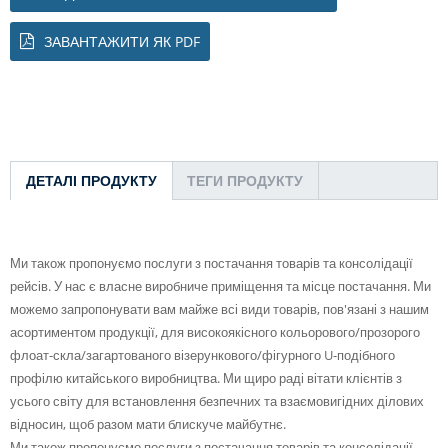
ЗАВАНТАЖИТИ ЯК PDF
ДЕТАЛІ ПРОДУКТУ
ТЕГИ ПРОДУКТУ
Ми також пропонуємо послуги з постачання товарів та консолідації
рейсів. У нас є власне виробниче приміщення та місце постачання. Ми
можемо запропонувати вам майже всі види товарів, пов'язані з нашим
асортиментом продукції, для високоякісного кольорового/прозорого
флоат-скла/загартованого візерункового/фігурного U-подібного
профілю китайського виробництва. Ми щиро раді вітати клієнтів з
усього світу для встановлення безпечних та взаємовигідних ділових
відносин, щоб разом мати блискуче майбутнє.
Ми також пропонуємо послуги з постачання товарів та консолідації