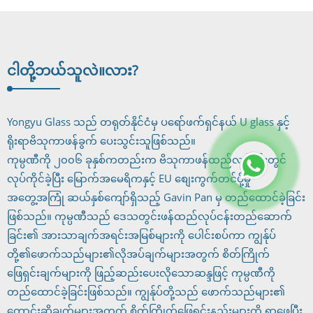
ငါတို့ဘယ်သူလဲ။
လား?
Yongyu Glass သည် တရုတ်နိုင်ငံမှ ပရော်ဖက်ရှင်နယ် U glass နှင့်
ရိုးရာဗိသုကာဖန်ခွက် ပေးသွင်းသူဖြစ်သည်။
ကုမ္ပဏီကို ၂၀၀၆ ခုနှစ်ကတည်းက ဗိသုကာဖန်ထည်လုပ်ငန်းတွင်
လုပ်ကိုင်ခဲ့ပြီး မြောက်အမေရိကနှင့် EU စျေးကွက်တင်ပို့မှု
အတွေ့အကြုံ ဆယ်နှစ်ကျော်ရှိသည့် Gavin Pan မှ တည်ထောင်ခဲ့ခြင်း
ဖြစ်သည်။ ကုမ္ပဏီသည် ဒေသတွင်းဖန်ထည်လုပ်ငန်းတည်ဆောက်
ခြင်း၏ အားသာချက်အရင်းအမြစ်များကို ပေါင်းစပ်ကာ ကျွန်ုပ်
တို့၏ဖောက်သည်များ၏လိုအပ်ချက်များအတွက် စိတ်ကြိုက်
ဖြေရှင်းချက်များကို ဖြည့်ဆည်းပေးလိုသောဆန္ဒဖြင့် ကုမ္ပဏီကို
တည်ထောင်ခဲ့ခြင်းဖြစ်သည်။ ကျွန်ုပ်တို့သည် ဖောက်သည်များ၏
တောင်းဆိုချက်များအတွက် စိတ်ကြိုက်ဖြေရှင်းနည်းများကို ရှာဖွေပြီး