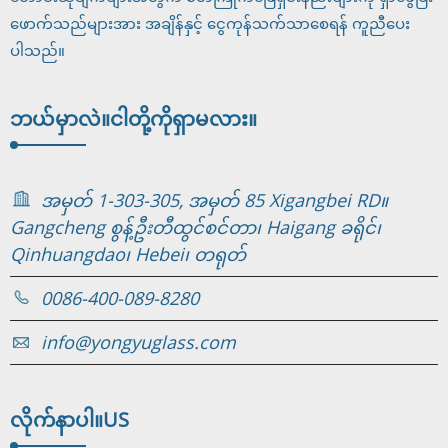
ဖောက်သည်များအား အချိန်နှင့် ငွေကုန်သက်သာစေရန် ကူညီပေး
ပါသည်။
ဘယ်မှာလဲ။
ငါတို့ကိုရှာမလား။
အမှတ် 1-303-305, အမှတ် 85 Xigangbei RD။
Gangcheng စွန့်ဦးတီထွင်စင်တာ၊ Haigang ခရိုင်၊
Qinhuangdao၊ Hebei၊ တရုတ်
0086-400-089-8280
info@yongyuglass.com
လိုက်နာပါ။
US