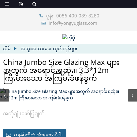
ဖုန်း- 0086-400-089-8280
info@yongyuglass.com
အိမ်
အထူးအသားပေး ထုတ်ကုန်များ
China Jumbo Size Glazing Max များ
အတွက် အရောင်းရဆုံး။ 3.3*12m
ကြီးမားသော အကြမ်းခံဖန်ခွက်
အတိုချုံးဖော်ပြချက်-
ကျွန်ုပ်တို့ထံ အီးမေးလ်ပို့ပါ။