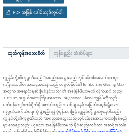
PDF အဖြစ် ဒေါင်းလုဒ်လုပ်ပါ။
ထုတ်ကုန်အသေးစိတ်
ကုန်ပစ္စည်း တံဆိပ်များ
ကျွန်ုပ်တို့၏ကုမ္ပဏီသည် "အရည်အသွေးသည် လုပ်ငန်း၏အသက်တာမှာ
ကျိန်းသေပါပဲ၊ အဆင့်အတန်းသည် တရုတ်နိုင်ငံ၏ Jumbo Size Glazing Max
အတွက် အရောင်းရဆုံးဖြစ်နိုင်သည်" ၏ အခြေခံနိယာမကို လိုက်နာပါသည်။
3.3*12m အရွယ်အစားကြီးမားသော Toughened Glass၊ ကျွန်ုပ်တို့သည်
ပတ်ဝန်းကျင်တစ်ဝိုက်ရှိ ဖောက်သည်အသစ်များနှင့် အမြတ်အစွန်းရှိသော
ကုမ္ပဏီဆက်ဆံရေးကို ဖွဲ့စည်းရန် ပုံမှန်အားဖြင့် ကျွန်ုပ်တို့ ရှာဖွေနေပါသည်။
ကျွန်ုပ်တို့၏ကုမ္ပဏီသည် "အရည်အသွေးသည် လုပ်ငန်း၏အသက်တာဖြစ်မည်
မှာ သေချာသည်" ဟူသော အခြေခံနိယာမကို မှီဝဲဆည်းကပ်ကာ အဆင့်အတန်း
သည် ယင်း၏ဝိညာဉ်ဖြစ်နိုင်သည်။
တရုတ်နိုင်ငံတွင် ကြီးမားသော အကြမ်းခံ