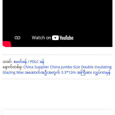
ယခင်-
စမတ်ဖန် / PDLC ဖန်
နောက်တစ်ခု:
China Supplier China Jumbo Size Double Insulating
Glazing Max အဆောက်အဦးအတွက် 3.3*12m အကြီးစား လျှပ်ကာမှန်