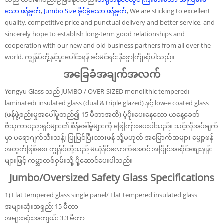
သော ဖန်ခွက်
,
Jumbo Size ခိုင်ခံ့သော ဖန်ခွက်
, We are sticking to excellent
quality, competitive price and punctual delivery and better service, and
sincerely hope to establish long-term good relationships and
cooperation with our new and old business partners from all over the
world. ကျွန်ုပ်တို့နှင့်ပူးပေါင်းရန် ခင်မင်ရင်းနှီးစွာကြိုဆိုပါသည်။
အခြေခံအချက်အလက်
Yongyu Glass သည် JUMBO / OVER-SIZED monolithic tempered၊
laminated၊ insulated glass (dual & triple glazed) နှင့် low-e coated glass
(ဖန်ဖွဲ့စည်းမှုအပေါ်မူတည်၍ 15 မီတာအထိ) ပံ့ပိုးပေးနေသော ယနေ့ခေတ်
ဗိသုကာပညာရှင်များ၏ စိန်ခေါ်မှုများကို ဖြေကြားပေးပါသည်။ သင့်လိုအပ်ချက်
မှာ ပရောဂျက်သီးသန့်၊ ပြုပြင်ပြီးသားဖန် သို့မဟုတ် အမြောက်အများ မျှော့ဖန်
အတွက်ဖြစ်စေ၊ ကျွန်ုပ်တို့သည် မယုံနိုင်လောက်အောင် အပြိုင်အဆိုင်စျေးနှုန်း
များဖြင့် ကမ္ဘာတစ်ဝှမ်းသို့ ပို့ဆောင်ပေးပါသည်။
Jumbo/Oversized Safety Glass Specifications
1) Flat tempered glass single panel/ Flat tempered insulated glass
အများဆုံးအရှည်: 15 မီတာ
အများဆုံးအကျယ်: 3.3 မီတာ