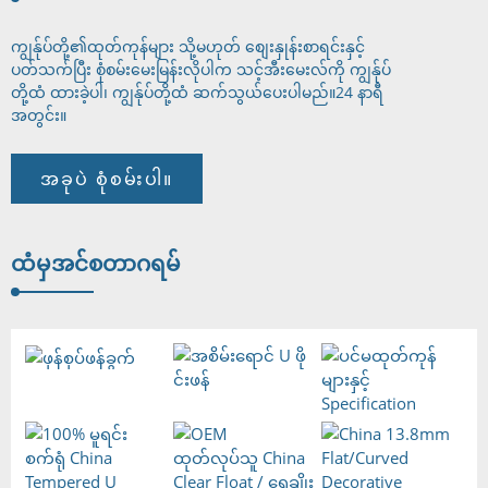
ကျွန်ုပ်တို့၏ထုတ်ကုန်များ သို့မဟုတ် စျေးနှုန်းစာရင်းနှင့်
ပတ်သက်ပြီး စုံစမ်းမေးမြန်းလိုပါက သင့်အီးမေးလ်ကို ကျွန်ုပ်
တို့ထံ ထားခဲ့ပါ၊ ကျွန်ုပ်တို့ထံ ဆက်သွယ်ပေးပါမည်။
24 နာရီ
အတွင်း။
အခုပဲ စုံစမ်းပါ။
ထံမှ
အင်စတာဂရမ်