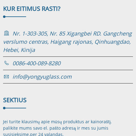
KUR EITI
MUS RASTI?
Nr. 1-303-305, Nr. 85 Xigangbei RD. Gangcheng
verslumo centras, Haigang rajonas, Qinhuangdao,
Hebei, Kinija
0086-400-089-8280
info@yongyuglass.com
SEKTI
US
Jei turite klausimų apie mūsų produktus ar kainoraštį,
palikite mums savo el. pašto adresą ir mes su jumis
susisieksime.
per 24 valandas.