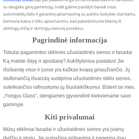
su daugeliu gerų gamintojų, todėl galime pasiūlyti beveik visas
automobilių dalis ir garantinį aptarnavimą su aukštu kokybės standartu,
žemesne kaina ir šiltu aptarnavimu, kad patenkintume klientų iš
skirtingų sričių ir skirtingų vietovių poreikius.
Pagrindinė informacija
Tobulai pagamintos stiklinės užuolaidinės sienos ir fasadai
Ką matote išėję ir apsidairę? Aukštybinius pastatus! Jie
išsibarstę visur ir juose yra kažkas kvapą gniaužiančio. Jų
stulbinančią išvaizdą sustiprina užuolaidinės stiklo sienos,
suteikiančios rafinuotumo jų šiuolaikiškumui. Būtent tai mes,
„Yongyu Glass“, stengiamės įgyvendinti kiekviename savo
gaminyje.
Kiti privalumai
Mūsų stikliniai fasadai ir užuolaidinės sienos yra įvairių
dydžių ir storių. Jie sumažina siūbavimą ir pagerina jūsų