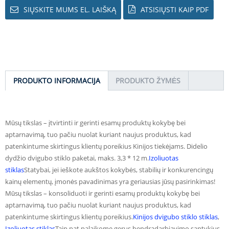
SIŲSKITE MUMS EL. LAIŠKĄ
ATSISIŲSTI KAIP PDF
PRODUKTO INFORMACIJA
PRODUKTO ŽYMĖS
Mūsų tikslas – įtvirtinti ir gerinti esamų produktų kokybę bei
aptarnavimą, tuo pačiu nuolat kuriant naujus produktus, kad
patenkintume skirtingus klientų poreikius Kinijos tiekėjams. Didelio
dydžio dvigubo stiklo paketai, maks. 3,3 * 12 m.
Izoliuotas
stiklas
Statybai, jei ieškote aukštos kokybės, stabilių ir konkurencingų
kainų elementų, įmonės pavadinimas yra geriausias jūsų pasirinkimas!
Mūsų tikslas – konsoliduoti ir gerinti esamų produktų kokybę bei
aptarnavimą, tuo pačiu nuolat kuriant naujus produktus, kad
patenkintume skirtingus klientų poreikius.
Kinijos dvigubo stiklo stiklas
,
Izoliuotas stiklas
Taip pat palaikome gerus bendradarbiavimo santykius