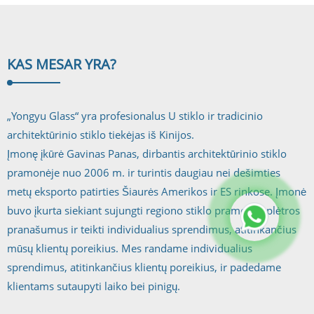
maks. 3...
KAS MES
AR YRA?
„Yongyu Glass“ yra profesionalus U stiklo ir tradicinio
architektūrinio stiklo tiekėjas iš Kinijos.
Įmonę įkūrė Gavinas Panas, dirbantis architektūrinio stiklo
pramonėje nuo 2006 m. ir turintis daugiau nei dešimties
metų eksporto patirties Šiaurės Amerikos ir ES rinkose. Įmonė
buvo įkurta siekiant sujungti regiono stiklo pramonės plėtros
pranašumus ir teikti individualius sprendimus, atitinkančius
mūsų klientų poreikius. Mes randame individualius
sprendimus, atitinkančius klientų poreikius, ir padedame
klientams sutaupyti laiko bei pinigų.