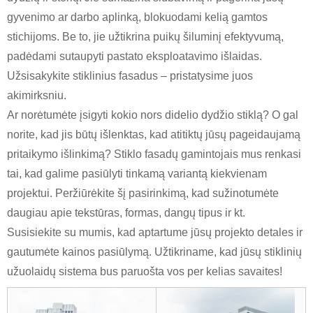
gyvenimo ar darbo aplinką, blokuodami kelią gamtos
stichijoms. Be to, jie užtikrina puikų šiluminį efektyvumą,
padėdami sutaupyti pastato eksploatavimo išlaidas.
Užsisakykite stiklinius fasadus – pristatysime juos
akimirksniu.
Ar norėtumėte įsigyti kokio nors didelio dydžio stiklą? O gal
norite, kad jis būtų išlenktas, kad atitiktų jūsų pageidaujamą
pritaikymo išlinkimą? Stiklo fasadų gamintojais mus renkasi
tai, kad galime pasiūlyti tinkamą variantą kiekvienam
projektui. Peržiūrėkite šį pasirinkimą, kad sužinotumėte
daugiau apie tekstūras, formas, dangų tipus ir kt.
Susisiekite su mumis, kad aptartume jūsų projekto detales ir
gautumėte kainos pasiūlymą. Užtikriname, kad jūsų stiklinių
užuolaidų sistema bus paruošta vos per kelias savaites!