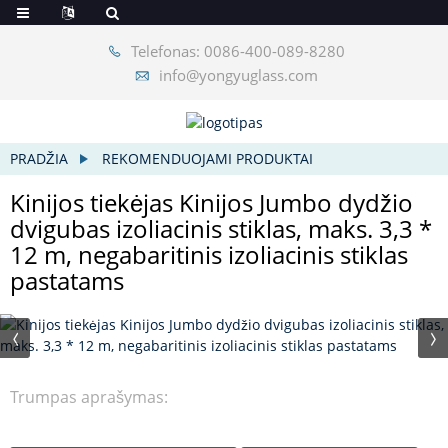
Telefonas: 0086-400-089-8280
info@yongyuglass.com
PRADŽIA
REKOMENDUOJAMI PRODUKTAI
Kinijos tiekėjas Kinijos Jumbo dydžio
dvigubas izoliacinis stiklas, maks. 3,3 *
12 m, negabaritinis izoliacinis stiklas
pastatams
Trumpas aprašymas: