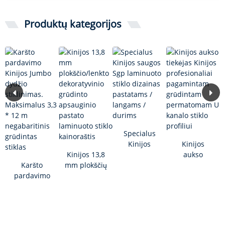
Produktų kategorijos
Specialus
Kinijos
Kinijos
Kinijos 13,8
saugos Sgp
aukso
Karšto
mm plokščių
laminuotų
tiekėjas
pardavimo
/ lenktų
gelių
Kinijos
Kinijos
dekoratyvių
dizainas
profesionaliem
Jumbo
vamzdžių
produktams...
dydžio
kainoraštis...
stiklinimas