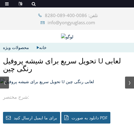
تلفن: 0086-400-089-8280
info@yongyuglass.com
خانه
محصولات ویژه
تحویل سریع برای شیشه پروفیل U لعابی
رنگی چین
شرح مختصر:
دانلود به صورت PDF
برای ما ایمیل ارسال کنید