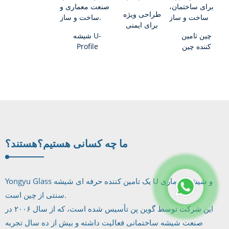
طراحی ویژه
برای ایمنی
چین تامین
چین SGP
شیشه U-
کننده چین
روکش G ...
Profile
جامبو سایز
(همچنین به
دوبل عایق ...
عنوان شیشه U
Channel
شناخته می
شود) ...
ما چه کسانی هستیم؟
هستند؟
Yongyu Glass یک تامین کننده حرفه ای شیشه U و شیشه معماری
سنتی از چین است.
این شرکت توسط گوین پن تأسیس شده است، که از سال ۲۰۰۶ در
صنعت شیشه ساختمانی فعالیت داشته و بیش از ده سال تجربه