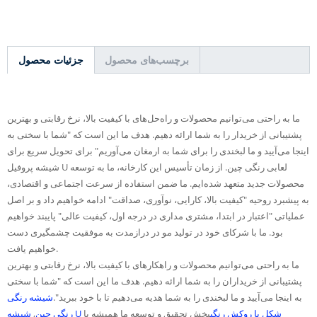
برچسب‌های محصول
جزئیات محصول
ما به راحتی می‌توانیم محصولات و راه‌حل‌های با کیفیت بالا، نرخ رقابتی و بهترین
پشتیبانی از خریدار را به شما ارائه دهیم. هدف ما این است که "شما با سختی به
اینجا می‌آیید و ما لبخندی را برای شما به ارمغان می‌آوریم" برای تحویل سریع برای
شیشه پروفیل U لعابی رنگی چین. از زمان تأسیس این کارخانه، ما به توسعه
محصولات جدید متعهد شده‌ایم. ما ضمن استفاده از سرعت اجتماعی و اقتصادی،
به پیشبرد روحیه "کیفیت بالا، کارایی، نوآوری، صداقت" ادامه خواهیم داد و بر اصل
عملیاتی "اعتبار در ابتدا، مشتری مداری در درجه اول، کیفیت عالی" پایبند خواهیم
بود. ما با شرکای خود در تولید مو در درازمدت به موفقیت چشمگیری دست
خواهیم یافت.
ما به راحتی می‌توانیم محصولات و راهکارهای با کیفیت بالا، نرخ رقابتی و بهترین
پشتیبانی از خریداران را به شما ارائه دهیم. هدف ما این است که "شما با سختی
به اینجا می‌آیید و ما لبخندی را به شما هدیه می‌دهیم تا با خود ببرید".
شیشه رنگی
شیشه U شکل با روکش رنگی
بخش تحقیق و توسعه ما همیشه با
رنگی چین
,