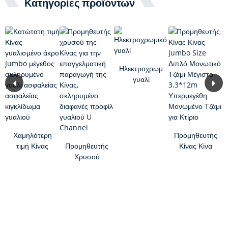
Κατηγορίες προϊόντων
Ηλεκτροχρωμικό
γυαλί
Χαμηλότερη
Προμηθευτής
τιμή Κίνας
Προμηθευτής
Κίνας Κίνα
γυαλισμένο
Χρυσού
Jumbo Size
άκρο Jumbo
Κίνας για
Διπλή
μέγεθος
Επαγγελματικά
Μονωτική...
Tem...
Προϊόντα
Κίνας...