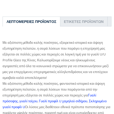
ΛΕΠΤΟΜΈΡΕΙΕΣ ΠΡΟΪΌΝΤΟΣ
ΕΤΙΚΈΤΕΣ ΠΡΟΪΌΝΤΩΝ
Με αξιόπιστη μέθοδο καλής ποιότητας, εξαιρετικό ιστορικό και άψογη
εξυπηρέτηση πελατών, η σειρά λύσεων που παράγει η επιχείρησή μας
εξάγεται σε πολλές χώρες και περιοχές σε λογική τιμή για το γυαλί U/U
Profile Glass της Κίνας. Καλωσορίζουμε νέους και ηλικιωμένους
αγοραστές από όλα τα κοινωνικά στρώματα για να επικοινωνήσουν μαζί
μας για επερχόμενες επιχειρηματικές αλληλεπιδράσεις και να επιτύχουν
αμοιβαία καλά αποτελέσματα!
Με αξιόπιστη μέθοδο καλής ποιότητας, φανταστικό ιστορικό και άψογη
εξυπηρέτηση πελατών, η σειρά λύσεων που παράγονται από την
επιχείρησή μας εξάγεται σε πολλές χώρες και περιοχές για
Γυαλί
πρόσοψης, γυαλί τοίχου
,
Γυαλί προφίλ U χαμηλού σιδήρου
,
Σκληρυμένο
γυαλί προφίλ U
Οι λύσεις μας διαθέτουν εθνικά πρότυπα πιστοποίησης για
προϊόντα υψηλής ποιότητας, προσιτή τιμή και είναι ευπρόσδεκτες από