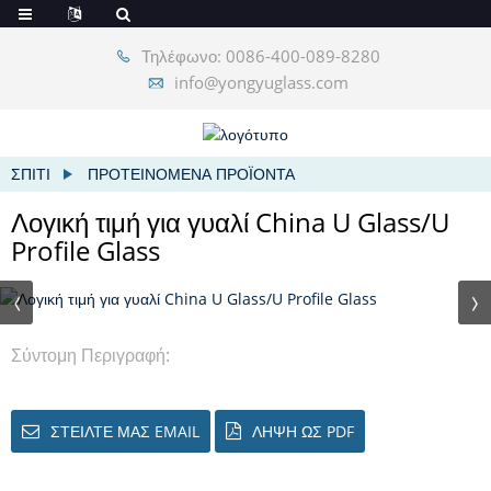
Τηλέφωνο: 0086-400-089-8280
info@yongyuglass.com
ΣΠΊΤΙ
ΠΡΟΤΕΙΝΌΜΕΝΑ ΠΡΟΪΌΝΤΑ
Λογική τιμή για γυαλί China U Glass/U
Profile Glass
Σύντομη Περιγραφή:
ΣΤΕΊΛΤΕ ΜΑΣ EMAIL
ΛΉΨΗ ΩΣ PDF